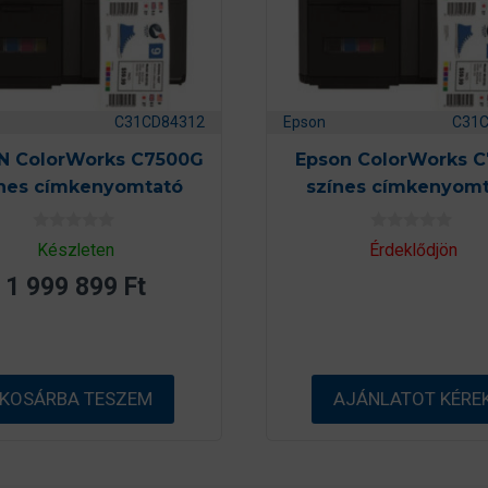
C31CD84312
Epson
C31
N ColorWorks C7500G
Epson ColorWorks 
ínes címkenyomtató
színes címkenyomt
0
0
Készleten
Érdeklődjön
a
a
z
z
1 999 899
Ft
5
5
-
-
b
b
ő
ő
l
l
KOSÁRBA TESZEM
AJÁNLATOT KÉRE