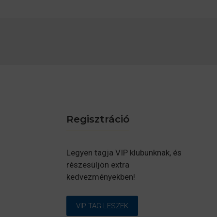
Regisztráció
Legyen tagja VIP klubunknak, és
részesüljön extra
kedvezményekben!
VIP TAG LESZEK