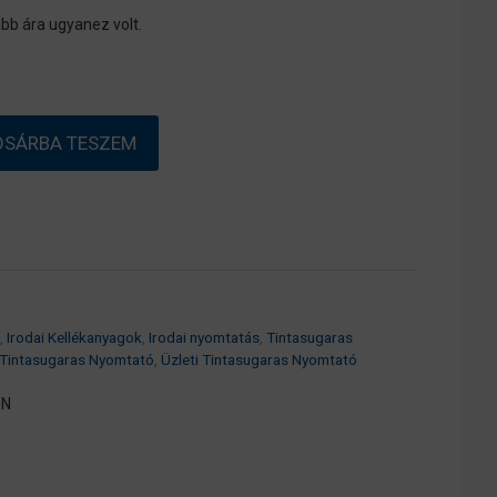
bb ára ugyanez volt.
OSÁRBA TESZEM
,
Irodai Kellékanyagok
,
Irodai nyomtatás
,
Tintasugaras
 Tintasugaras Nyomtató
,
Üzleti Tintasugaras Nyomtató
0N