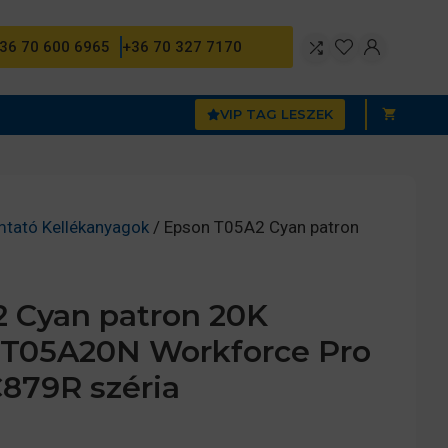
36 70 600 6965
+36 70 327 7170
VIP TAG LESZEK
mtató Kellékanyagok
/ Epson T05A2 Cyan patron
 Cyan patron 20K
13T05A20N Workforce Pro
879R széria