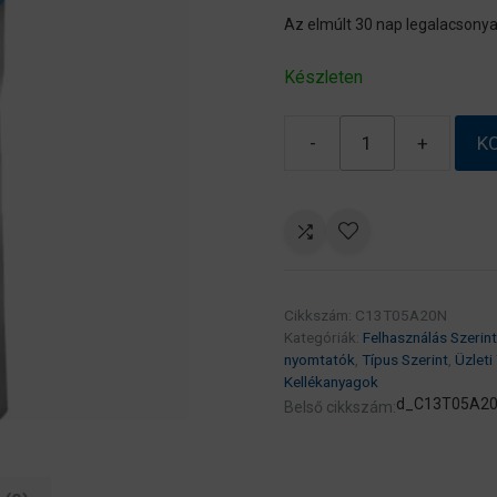
Az elmúlt 30 nap legalacsonya
Készleten
-
+
K
Epson
T05A2
Cyan
patron
20K
(Eredeti)
Cikkszám:
C13T05A20N
C13T05A20N
Kategóriák:
Felhasználás Szerint
Workforce
nyomtatók
,
Típus Szerint
,
Üzleti
Pro
Kellékanyagok
WF-
d_C13T05A2
Belső cikkszám:
C878R/C879R
széria
mennyiség