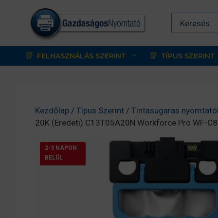
Kilépés
a
tartalomba
FELHASZNÁLÁS SZERINT
TÍPUS SZERINT
Kezdőlap
/
Típus Szerint
/
Tintasugaras nyomtató
20K (Eredeti) C13T05A20N Workforce Pro WF-C
2-3 NAPON
BELÜL