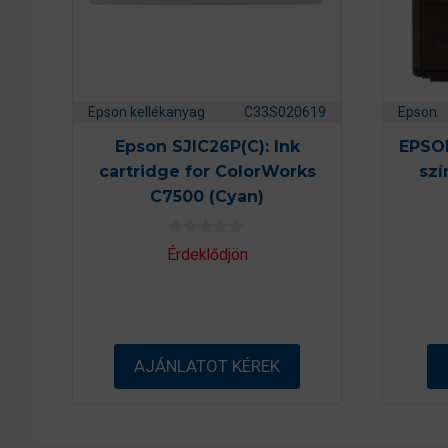
Epson kellékanyag
C33S020619
Epson
Epson SJIC26P(C): Ink
EPSO
cartridge for ColorWorks
sz
C7500 (Cyan)
0
Érdeklődjön
a
z
5
-
b
ő
l
AJÁNLATOT KÉREK