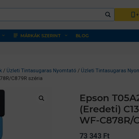
+
MÁRKÁK SZERINT
BLOG
k
/
Üzleti Tintasugaras Nyomtató
/
Üzleti Tintasugaras Nyo
878R/C879R széria
Epson T05A2
(Eredeti) C
WF-C878R/C
73 343
Ft