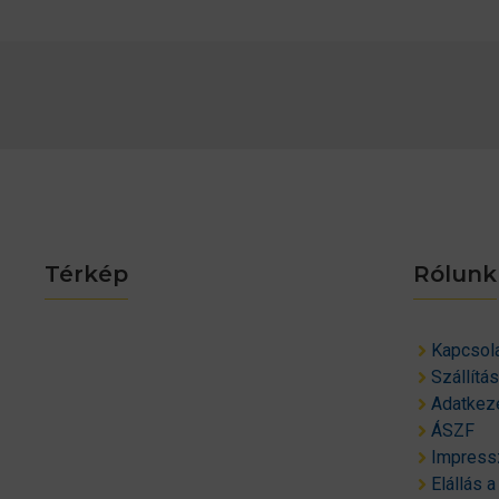
Térkép
Rólunk
Kapcsol
Szállítá
Adatkeze
ÁSZF
Impres
Elállás a