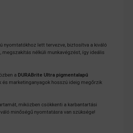
 nyomtatókhoz lett tervezve, biztosítva a kiváló
, megszakítás nélküli munkavégzést, így ideális
közben a
DURABrite Ultra pigmentalapú
sek és marketinganyagok hosszú ideig megőrzik
rtamát, miközben csökkenti a karbantartási
kiváló minőségű nyomtatásra van szüksége!