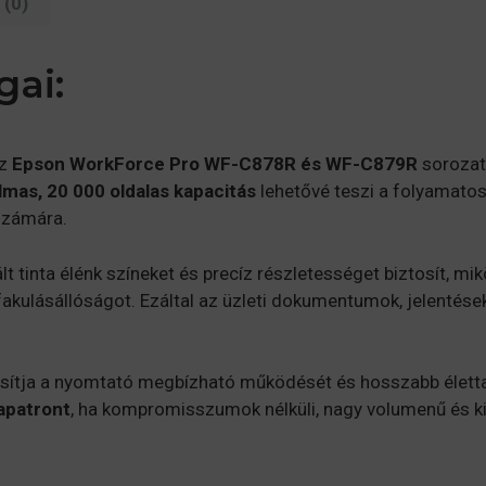
(0)
gai:
az
Epson WorkForce Pro WF-C878R és WF-C879R
sorozatú
lmas, 20 000 oldalas kapacitás
lehetővé teszi a folyamatos
számára.
t tinta élénk színeket és precíz részletességet biztosít, mi
s fakulásállóságot. Ezáltal az üzleti dokumentumok, jelenté
sítja a nyomtató megbízható működését és hosszabb életta
apatront
, ha kompromisszumok nélküli, nagy volumenű és 