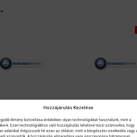
…
Hozzájárulás Kezelése
C11CH60401BB
Epson
C11CH3
n WorkForce Pro WF-
Epson WorkForce Pr
egjobb élmény biztosítása érdekében olyan technológiákat használunk, mint a
kie-k. Ezen technológiákhoz való hozzájárulás lehetővé teszi számunkra, hogy
C878RDTWF
C879RD3TWFC
an adatokat dolgozzunk fel ezen az oldalon, mint a böngészési viselkedés vagy 
edi azonosítók. A hozzájárulás elmaradása vagy visszavonása hátrányosan