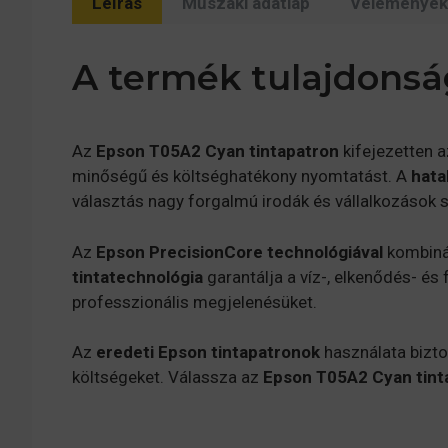
Leírás
Műszaki adatlap
Vélemények 
A termék tulajdonsá
Az
Epson T05A2 Cyan tintapatron
kifejezetten 
minőségű és költséghatékony nyomtatást. A
hata
választás nagy forgalmú irodák és vállalkozások 
Az
Epson PrecisionCore technológiával
kombinál
tintatechnológia
garantálja a víz-, elkenődés- é
professzionális megjelenésüket.
Az
eredeti Epson tintapatronok
használata bizto
költségeket. Válassza az
Epson T05A2 Cyan tint