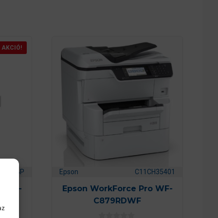
AKCIÓ!
5401BP
Epson
C11CH35401
o WF-
Epson WorkForce Pro WF-
C879RDWF
az