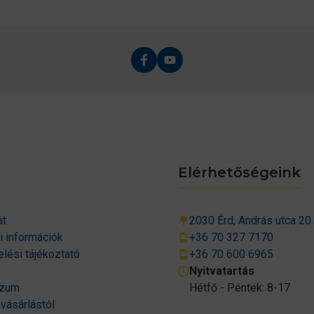
Elérhetőségeink
at
2030 Érd, András utca 20.
si információk
+36 70 327 7170
lési tájékoztató
+36 70 600 6965
Nyitvatartás
szum
Hétfő - Péntek: 8-17
 vásárlástól