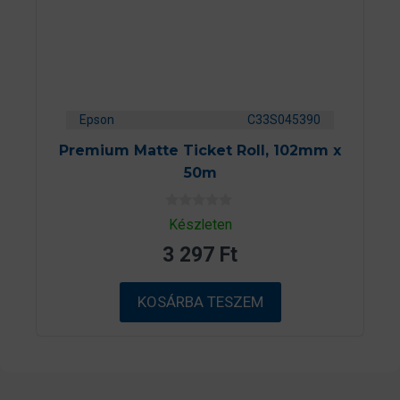
Epson
C33S045390
Premium Matte Ticket Roll, 102mm x
50m
0
Készleten
a
z
3 297
Ft
5
-
b
ő
KOSÁRBA TESZEM
l