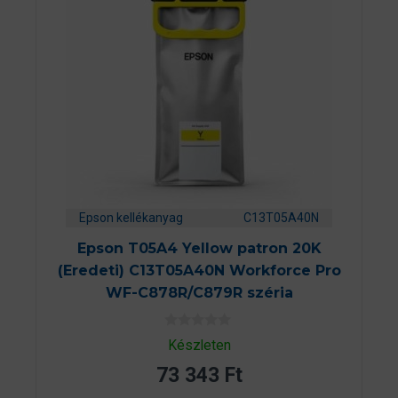
Epson kellékanyag
C13T05A40N
Epson T05A4 Yellow patron 20K
(Eredeti) C13T05A40N Workforce Pro
WF-C878R/C879R széria
0
Készleten
a
z
73 343
Ft
5
-