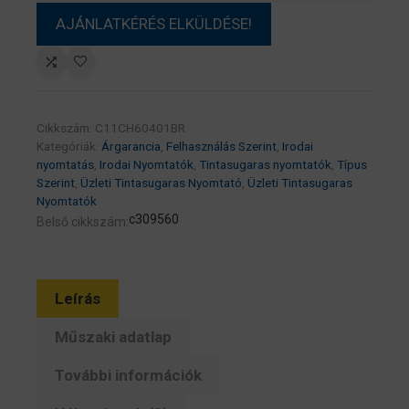
Cikkszám:
C11CH60401BR
Kategóriák:
Árgarancia
,
Felhasználás Szerint
,
Irodai
nyomtatás
,
Irodai Nyomtatók
,
Tintasugaras nyomtatók
,
Típus
Szerint
,
Üzleti Tintasugaras Nyomtató
,
Üzleti Tintasugaras
Nyomtatók
c309560
Belső cikkszám:
Leírás
Műszaki adatlap
További információk