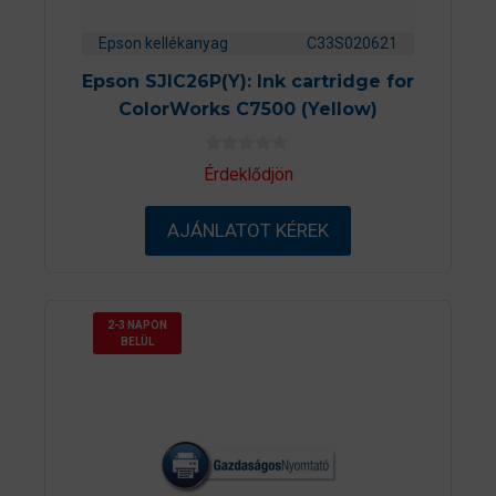
Epson kellékanyag
C33S020621
Epson SJIC26P(Y): Ink cartridge for
ColorWorks C7500 (Yellow)
0
Érdeklődjön
a
z
5
AJÁNLATOT KÉREK
-
b
ő
l
2-3 NAPON
BELÜL