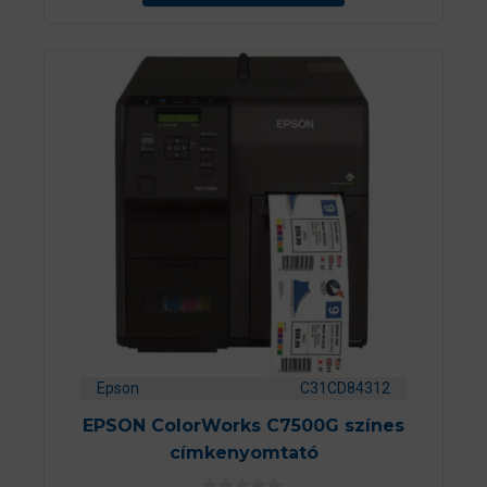
ő
l
Epson
C31CD84312
EPSON ColorWorks C7500G színes
címkenyomtató