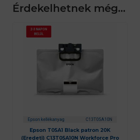
Érdekelhetnek még…
2-3 NAPON
BELÜL
Epson kellékanyag
C13T05A10N
Epson T05A1 Black patron 20K
(Eredeti) C13T05A10N Workforce Pro