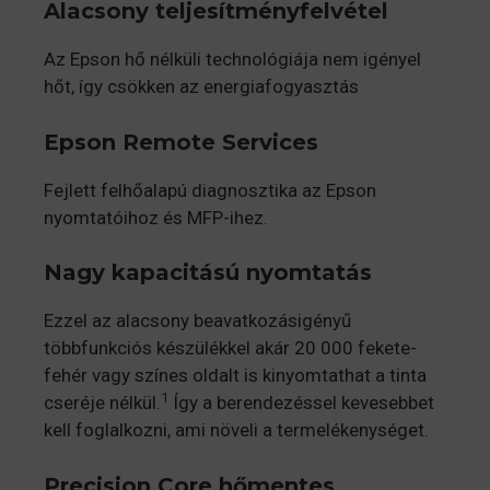
Alacsony teljesítményfelvétel
Az Epson hő nélküli technológiája nem igényel
hőt, így csökken az energiafogyasztás
Epson Remote Services
Fejlett felhőalapú diagnosztika az Epson
nyomtatóihoz és MFP-ihez.
Nagy kapacitású nyomtatás
Ezzel az alacsony beavatkozásigényű
többfunkciós készülékkel akár 20 000 fekete-
fehér vagy színes oldalt is kinyomtathat a tinta
1
cseréje nélkül.
Így a berendezéssel kevesebbet
kell foglalkozni, ami növeli a termelékenységet.
Precision Core hőmentes