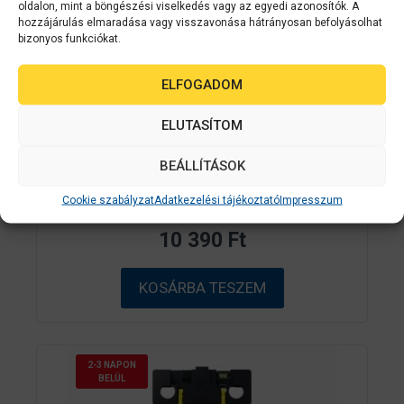
oldalon, mint a böngészési viselkedés vagy az egyedi azonosítók. A
hozzájárulás elmaradása vagy visszavonása hátrányosan befolyásolhat
bizonyos funkciókat.
Epson kellékanyag
C13T671400
ELFOGADOM
Epson T6714 Maintenance Box 86K
ELUTASÍTOM
(eredeti) C13T671400 Workforce Pro
WF-869R széria
BEÁLLÍTÁSOK
Cookie szabályzat
Adatkezelési tájékoztató
Impresszum
0
Készleten
a
z
10 390
Ft
5
-
b
ő
KOSÁRBA TESZEM
l
2-3 NAPON
BELÜL