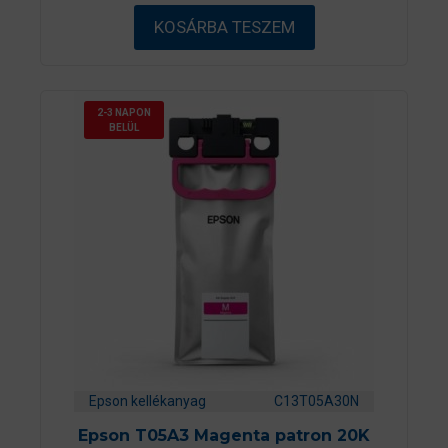
b
ő
KOSÁRBA TESZEM
l
2-3 NAPON
BELÜL
Epson kellékanyag
C13T05A30N
Epson T05A3 Magenta patron 20K