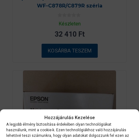
WF-C878R/C879R széria
0
Készleten
a
z
32 410
Ft
5
-
b
ő
KOSÁRBA TESZEM
l
Hozzájárulás Kezelése
A legjobb élmény biztosítása érdekében olyan technológiákat
használunk, mint a cookie-k. Ezen technológiákhoz való hozzájárulás
lehetővé teszi számunkra, hogy olyan adatokat dolgozzunk fel ezen az