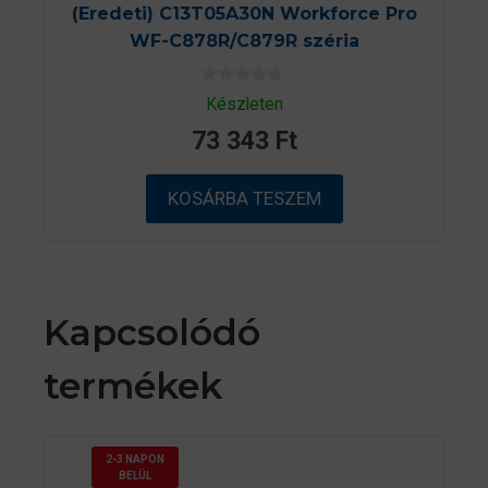
(Eredeti) C13T05A30N Workforce Pro
WF-C878R/C879R széria
0
Készleten
a
z
73 343
Ft
5
-
b
ő
KOSÁRBA TESZEM
l
Kapcsolódó
termékek
2-3 NAPON
BELÜL