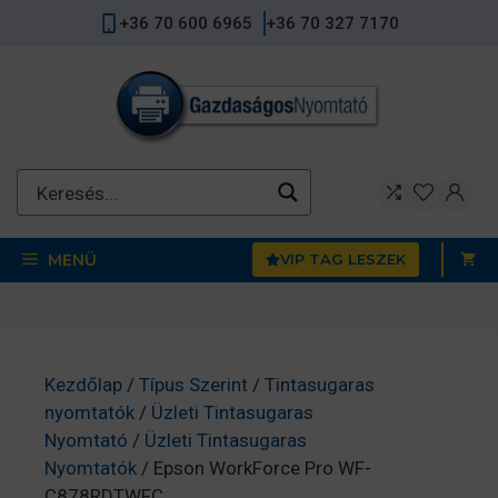
Kilépés
+36 70 600 6965
+36 70 327 7170
a
tartalomba
MENÜ
VIP TAG LESZEK
Kezdőlap
/
Típus Szerint
/
Tintasugaras
nyomtatók
/
Üzleti Tintasugaras
Nyomtató
/
Üzleti Tintasugaras
Nyomtatók
/ Epson WorkForce Pro WF-
C878RDTWFC