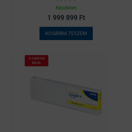
0
Készleten
a
z
1 999 899
Ft
5
-
b
ő
KOSÁRBA TESZEM
l
2-3 NAPON
BELÜL