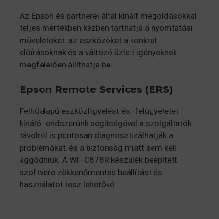
Az Epson és partnerei által kínált megoldásokkal
teljes mértékben kézben tarthatja a nyomtatási
műveleteket: az eszközöket a konkrét
előírásoknak és a változó üzleti igényeknek
megfelelően állíthatja be.
Epson Remote Services (ERS)
Felhőalapú eszközfigyelést és -felügyeletet
kínáló rendszerünk segítségével a szolgáltatók
távolról is pontosan diagnosztizálhatják a
problémákat, és a biztonság miatt sem kell
aggódniuk. A WF-C878R készülék beépített
szoftvere zökkenőmentes beállítást és
használatot tesz lehetővé.