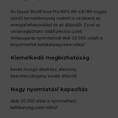
Az Epson WorkForce Pro RIPS WF-C878R magas
szintű termelékenység mellett is csökkenti az
energiafelhasználást és az állásidőt. Ezzel az
ultramegbízható többfunkciós üzleti
tintasugaras nyomtatóval akár 20 000 oldalt is
kinyomtathat kellékanyagcsere nélkül.¹
Kiemelkedő megbízhatóság
Kevés mozgó alkatrész, alacsony
beavatkozásigény, kisebb állásidő
Nagy nyomtatási kapacitás
Akár 20 000 oldal is nyomtatható
kellékanyagcsere nélkül¹