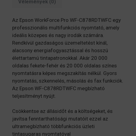
Vélemények (0)
Az Epson WorkForce Pro WF-C878RDTWFC egy
professzionális multifunkciós nyomtató, amely
ideális közepes és nagy irodák számára.
Rendkívül gazdaságos üzemeltetést kínál,
alacsony energiafogyasztással és hosszú
élettartamú tintapatronokkal. Akár 20 000
oldalas fekete-fehér és 20 000 oldalas színes
nyomtatásra képes megszakítás nélkül. Gyors
nyomtatás, szkennelés, másolás és fax funkciók.
Az Epson WF-C878RDTWFC megbízható
teljesítményt nyújt.
Csökkentse az állásidőt és a költségeket, és
javítsa fenntarthatósági mutatóit ezzel az
ultramegbízható többfunkciós üzleti
tintasugaras nyomtatóval