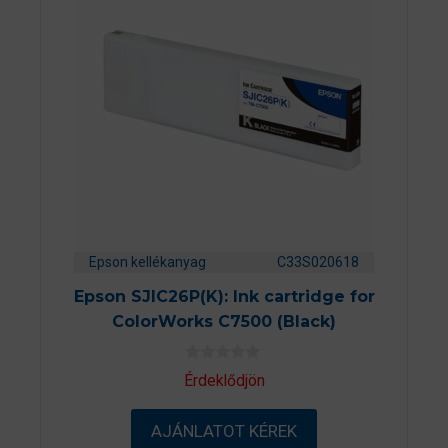
Epson kellékanyag
C33S020618
Epson SJIC26P(K): Ink cartridge for
ColorWorks C7500 (Black)
0
Érdeklődjön
a
z
5
AJÁNLATOT KÉREK
-
b