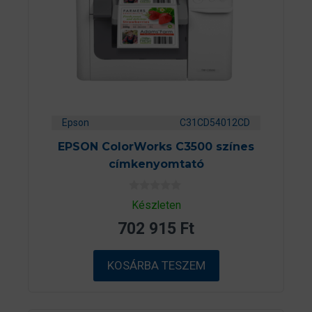
Epson
C31CD54012CD
EPSON ColorWorks C3500 színes
címkenyomtató
0
Készleten
a
z
702 915
Ft
5
-
b
ő
KOSÁRBA TESZEM
l