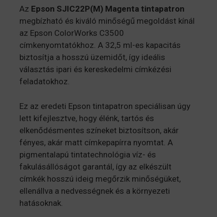
Az
Epson SJIC22P(M) Magenta tintapatron
megbízható és kiváló minőségű megoldást kínál
az Epson ColorWorks C3500
címkenyomtatókhoz. A 32,5 ml-es kapacitás
biztosítja a hosszú üzemidőt, így ideális
választás ipari és kereskedelmi címkézési
feladatokhoz.
Ez az eredeti Epson tintapatron speciálisan úgy
lett kifejlesztve, hogy élénk, tartós és
elkenődésmentes színeket biztosítson, akár
fényes, akár matt címkepapírra nyomtat. A
pigmentalapú tintatechnológia víz- és
fakulásállóságot garantál, így az elkészült
címkék hosszú ideig megőrzik minőségüket,
ellenállva a nedvességnek és a környezeti
hatásoknak.