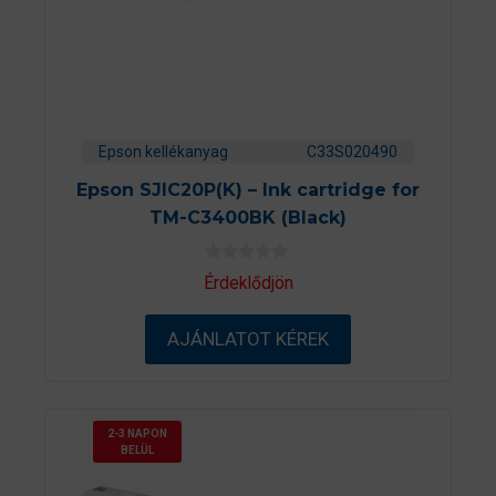
Epson kellékanyag
C33S020490
Epson SJIC20P(K) – Ink cartridge for
TM-C3400BK (Black)
0
Érdeklődjön
a
z
5
AJÁNLATOT KÉREK
-
b
ő
l
2-3 NAPON
BELÜL