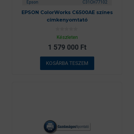
Epson
C31CH77102
EPSON ColorWorks C6500AE színes
címkenyomtató
0
Készleten
a
z
1 579 000
Ft
5
-
b
ő
KOSÁRBA TESZEM
l