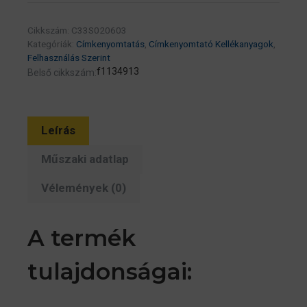
ml
(eredeti)
Cikkszám:
C33S020603
C33S020603
Kategóriák:
Címkenyomtatás
,
Címkenyomtató Kellékanyagok
,
C3500
Felhasználás Szerint
f1134913
Belső cikkszám:
címkenyomtatóhoz
mennyiség
Leírás
Műszaki adatlap
Vélemények (0)
A termék
tulajdonságai: