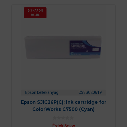
2-3 NAPON
BELÜL
Epson kellékanyag
C33S020619
Epson SJIC26P(C): Ink cartridge for
ColorWorks C7500 (Cyan)
0
Érdeklődjön