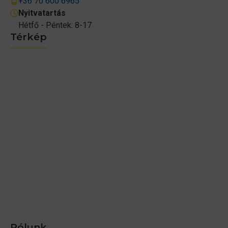
+36 70 600 6965
Nyitvatartás
Hétfő - Péntek: 8-17
Térkép
Rólunk