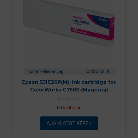
Epson kellékanyag
C33S020620
Epson SJIC26P(M): Ink cartridge for
ColorWorks C7500 (Magenta)
0
Érdeklődjön
a
z
5
AJÁNLATOT KÉREK
-
b
ő
l