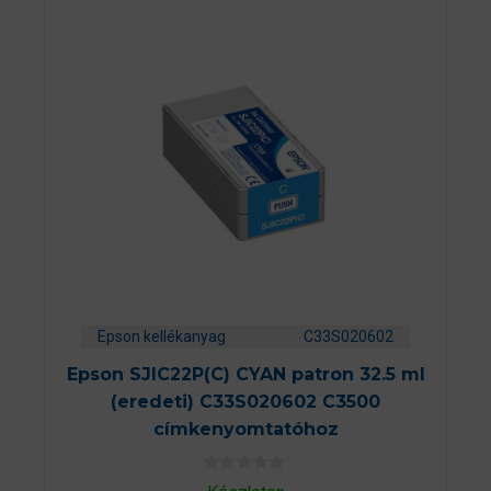
Epson kellékanyag
C33S020602
Epson SJIC22P(C) CYAN patron 32.5 ml
(eredeti) C33S020602 C3500
címkenyomtatóhoz
0