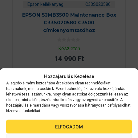
Epson kellékanyag
C33S020580
EPSON SJMB3500 Maintenance Box
C33S020580 C3500
címkenyomtatóhoz
0
Készleten
a
z
14 990
Ft
5
-
b
ő
KOSÁRBA TESZEM
Hozzájárulás Kezelése
l
A legjobb élmény biztosítása érdekében olyan technológiákat
használunk, mint a cookie-k. Ezen technológiákhoz való hozzájárulás
lehetővé teszi számunkra, hogy olyan adatokat dolgozzunk fel ezen az
oldalon, mint a böngészési viselkedés vagy az egyedi azonosítók. A
2-3 NAPON
hozzájárulás elmaradása vagy visszavonása hátrányosan befolyásolhat
BELÜL
bizonyos funkciókat.
ELFOGADOM