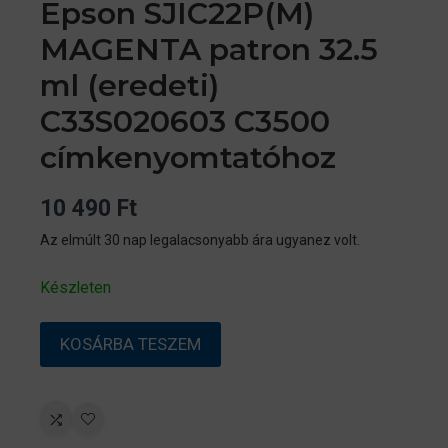
Epson SJIC22P(M)
MAGENTA patron 32.5
ml (eredeti)
C33S020603 C3500
címkenyomtatóhoz
10 490
Ft
Az elmúlt 30 nap legalacsonyabb ára ugyanez volt.
Készleten
Epson
KOSÁRBA TESZEM
SJIC22P(M)
MAGENTA
patron
32.5