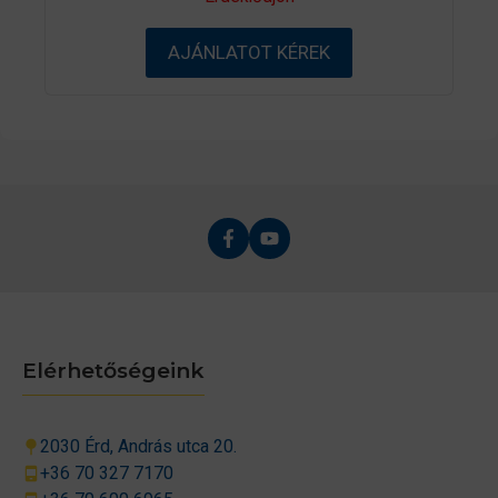
a
z
5
AJÁNLATOT KÉREK
-
b
ő
l
Elérhetőségeink
2030 Érd, András utca 20.
+36 70 327 7170