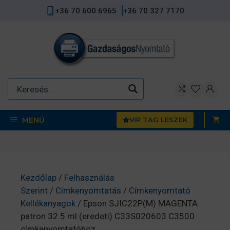
Kilépés
+36 70 600 6965
+36 70 327 7170
a
tartalomba
MENÜ
VIP TAG LESZEK
Kezdőlap
/
Felhasználás
Szerint
/
Címkenyomtatás
/
Címkenyomtató
Kellékanyagok
/ Epson SJIC22P(M) MAGENTA
patron 32.5 ml (eredeti) C33S020603 C3500
címkenyomtatóhoz