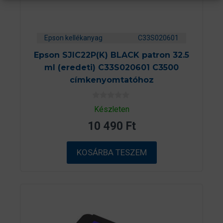
Epson kellékanyag
C33S020601
Epson SJIC22P(K) BLACK patron 32.5
ml (eredeti) C33S020601 C3500
címkenyomtatóhoz
0
Készleten
a
z
10 490
Ft
5
-
b
ő
KOSÁRBA TESZEM
l