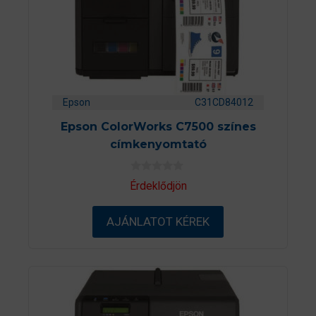
Epson
C31CD84012
Epson ColorWorks C7500 színes
címkenyomtató
0
Érdeklődjön
a
z
5
AJÁNLATOT KÉREK
-
b
ő
l