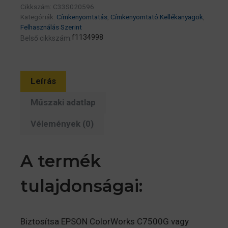
Cikkszám:
C33S020596
mennyiség
Kategóriák:
Címkenyomtatás
,
Címkenyomtató Kellékanyagok
,
Felhasználás Szerint
f1134998
Belső cikkszám:
Leírás
Műszaki adatlap
Vélemények (0)
A termék
tulajdonságai:
Biztosítsa EPSON ColorWorks C7500G vagy