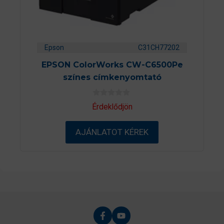
Epson
C31CH77202
EPSON ColorWorks CW-C6500Pe
színes címkenyomtató
0
Érdeklődjön
a
z
5
AJÁNLATOT KÉREK
-
b
ő
l