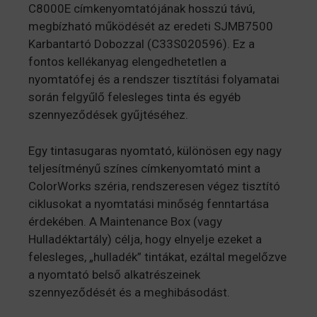
C8000E címkenyomtatójának hosszú távú,
megbízható működését az eredeti SJMB7500
Karbantartó Dobozzal (C33S020596). Ez a
fontos kellékanyag elengedhetetlen a
nyomtatófej és a rendszer tisztítási folyamatai
során felgyűlő felesleges tinta és egyéb
szennyeződések gyűjtéséhez.
Egy tintasugaras nyomtató, különösen egy nagy
teljesítményű színes címkenyomtató mint a
ColorWorks széria, rendszeresen végez tisztító
ciklusokat a nyomtatási minőség fenntartása
érdekében. A Maintenance Box (vagy
Hulladéktartály) célja, hogy elnyelje ezeket a
felesleges, „hulladék” tintákat, ezáltal megelőzve
a nyomtató belső alkatrészeinek
szennyeződését és a meghibásodást.