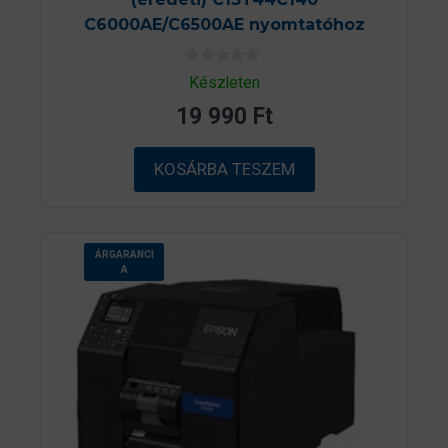
C6000AE/C6500AE nyomtatóhoz
0
Készleten
a
z
19 990
Ft
5
-
b
ő
KOSÁRBA TESZEM
l
ÁRGARANCI
A