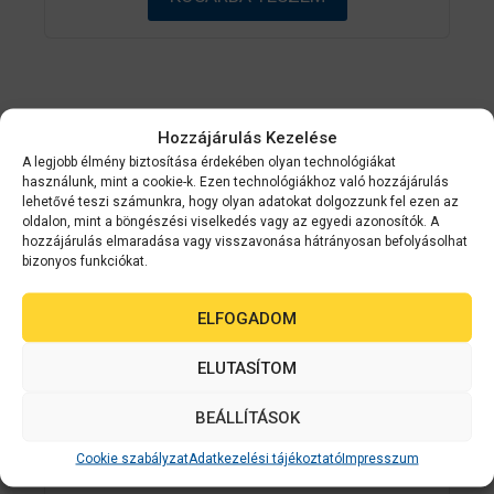
l
Kapcsolódó
Hozzájárulás Kezelése
A legjobb élmény biztosítása érdekében olyan technológiákat
termékek
használunk, mint a cookie-k. Ezen technológiákhoz való hozzájárulás
lehetővé teszi számunkra, hogy olyan adatokat dolgozzunk fel ezen az
oldalon, mint a böngészési viselkedés vagy az egyedi azonosítók. A
hozzájárulás elmaradása vagy visszavonása hátrányosan befolyásolhat
bizonyos funkciókat.
ELFOGADOM
ELUTASÍTOM
BEÁLLÍTÁSOK
Cookie szabályzat
Adatkezelési tájékoztató
Impresszum