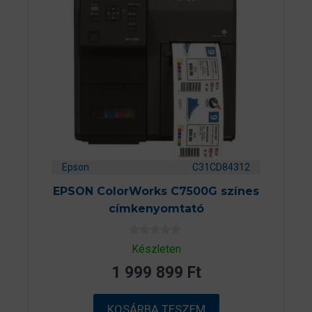
Epson
C31CD84312
EPSON ColorWorks C7500G színes
címkenyomtató
0
Készleten
a
z
1 999 899
Ft
5
-
b
ő
KOSÁRBA TESZEM