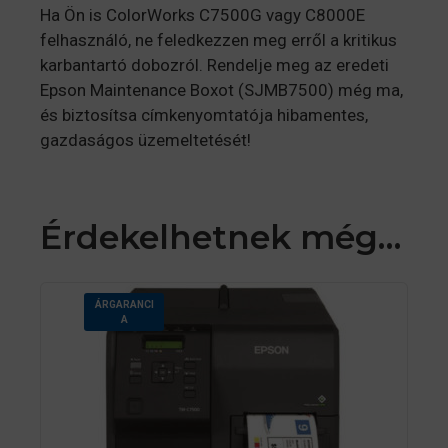
Ha Ön is ColorWorks C7500G vagy C8000E
felhasználó, ne feledkezzen meg erről a kritikus
karbantartó dobozról. Rendelje meg az eredeti
Epson Maintenance Boxot (SJMB7500) még ma,
és biztosítsa címkenyomtatója hibamentes,
gazdaságos üzemeltetését!
Érdekelhetnek még…
ÁRGARANCI
A