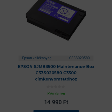
Epson kellékanyag
C33S020580
EPSON SJMB3500 Maintenance Box
C33S020580 C3500
címkenyomtatóhoz
0
Készleten
a
z
14 990
Ft
5
-
b