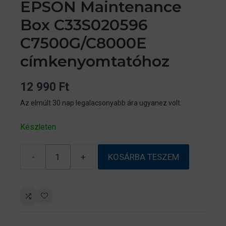
EPSON Maintenance
Box C33S020596
C7500G/C8000E
címkenyomtatóhoz
12 990
Ft
Az elmúlt 30 nap legalacsonyabb ára ugyanez volt.
Készleten
-
+
KOSÁRBA TESZEM
EPSON
Maintenance
Box
C33S020596
C7500G/C8000E
címkenyomtatóhoz