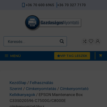
Kilépés
+36 70 600 6965
+36 70 327 7170
a
tartalomba
MENÜ
VIP TAG LESZEK
Kezdőlap
/
Felhasználás
Szerint
/
Címkenyomtatás
/
Címkenyomtató
Kellékanyagok
/ EPSON Maintenance Box
C33S020596 C7500G/C8000E
címkenyomtatóhoz