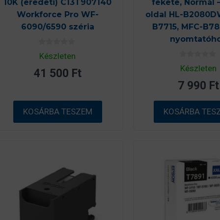
10K (eredeti) C13T907140
fekete, Normál 
Workforce Pro WF-
oldal HL-B2080D
6090/6590 széria
B7715, MFC-B7
nyomtatóh
0
Készleten
a
0
z
Készleten
41 500
Ft
a
5
z
-
7 990
Ft
5
b
-
ő
b
l
ő
KOSÁRBA TESZEM
KOSÁRBA TES
l