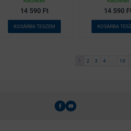
Készleten
Készleten
a
a
z
z
14 590
Ft
14 590
F
5
5
-
-
b
b
ő
ő
KOSÁRBA TESZEM
KOSÁRBA TES
l
l
1
2
3
4
…
10