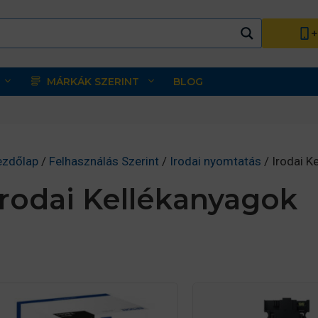
+
MÁRKÁK SZERINT
BLOG
ezdőlap
/
Felhasználás Szerint
/
Irodai nyomtatás
/ Irodai K
Irodai Kellékanyagok