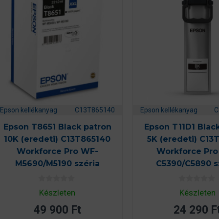
Epson kellékanyag
C13T865140
Epson kellékanyag
C
Epson T8651 Black patron
Epson T11D1 Blac
10K (eredeti) C13T865140
5K (eredeti) C13
Workforce Pro WF-
Workforce Pr
M5690/M5190 széria
C5390/C5890 s
0
0
Készleten
Készleten
a
a
z
z
49 900
Ft
24 290
F
5
5
-
-