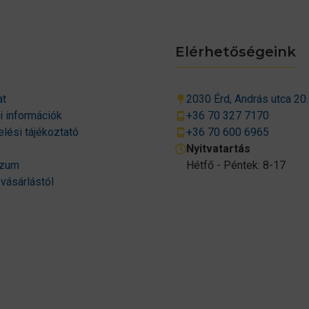
Elérhetőségeink
at
2030 Érd, András utca 20.
si információk
+36 70 327 7170
lési tájékoztató
+36 70 600 6965
Nyitvatartás
szum
Hétfő - Péntek: 8-17
 vásárlástól