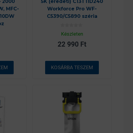
– 2000
5K (eredeti) C13T11D240
W, MFC-
Workforce Pro WF-
810DW
C5390/C5890 széria
oz
0
Készleten
a
z
22 990
Ft
5
-
b
ő
l
ZEM
KOSÁRBA TESZEM