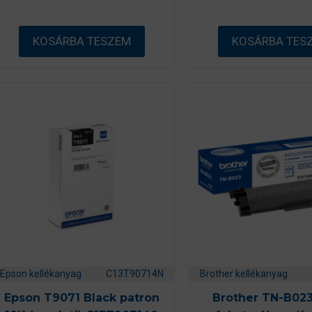
b
b
ő
ő
l
l
KOSÁRBA TESZEM
KOSÁRBA TES
Epson kellékanyag
C13T90714N
Brother kellékanyag
Epson T9071 Black patron
Brother TN-B023