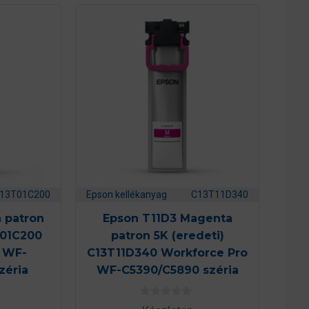
13T01C200
Epson kellékanyag
C13T11D340
 patron
Epson T11D3 Magenta
T01C200
patron 5K (eredeti)
o WF-
C13T11D340 Workforce Pro
zéria
WF-C5390/C5890 széria
0