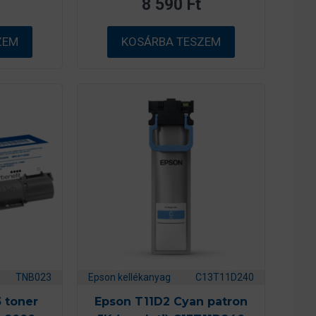
8 590
Ft
5
-
b
ő
ZEM
KOSÁRBA TESZEM
l
TNB023
Epson kellékanyag
C13T11D240
 toner
Epson T11D2 Cyan patron