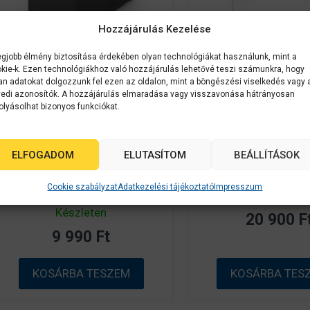
Hozzájárulás Kezelése
egjobb élmény biztosítása érdekében olyan technológiákat használunk, mint a
kie-k. Ezen technológiákhoz való hozzájárulás lehetővé teszi számunkra, hogy
Epson kellékanyag
C13T671600
Epson kellékanyag
C
an adatokat dolgozzunk fel ezen az oldalon, mint a böngészési viselkedés vagy 
edi azonosítók. A hozzájárulás elmaradása vagy visszavonása hátrányosan
Epson T6716
Epson T7891 Blac
olyásolhat bizonyos funkciókat.
MaintenanceBox 60K
4K (eredeti) C13
(eredeti) C13T671600
Workforce Pr
Workforce Pro WF-
5110/5190/5620/56
ELFOGADOM
ELUTASÍTOM
BEÁLLÍTÁSOK
C5xxx/M52xx/M57xx széria
Cookie szabályzat
Adatkezelési tájékoztató
Impresszum
0
Készleten
a
0
z
Készleten
20 900
F
a
5
z
-
9 990
Ft
5
b
-
ő
b
l
ő
KOSÁRBA TESZEM
KOSÁRBA TES
l