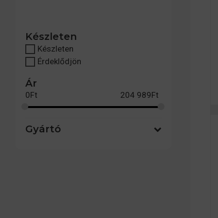
Készleten
Készleten
Érdeklődjön
Ár
0
Ft
204 989
Ft
Gyártó