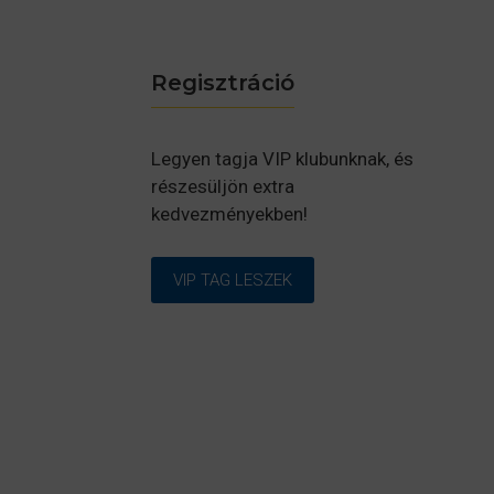
Regisztráció
Legyen tagja VIP klubunknak, és
részesüljön extra
kedvezményekben!
VIP TAG LESZEK