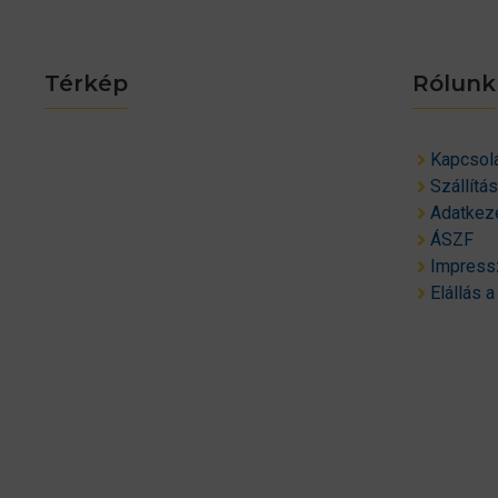
Térkép
Rólunk
Kapcsol
Szállítá
Adatkeze
ÁSZF
Impres
Elállás a