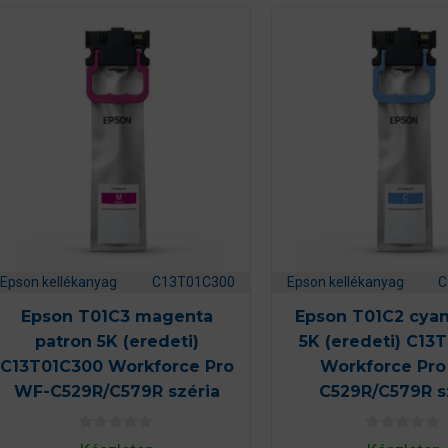
Epson kellékanyag
C13T01C300
Epson kellékanyag
C
Epson T01C3 magenta
Epson T01C2 cyan
patron 5K (eredeti)
5K (eredeti) C13
C13T01C300 Workforce Pro
Workforce Pr
WF-C529R/C579R széria
C529R/C579R s
0
0