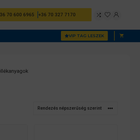
36 70 600 6965
+36 70 327 7170
VIP TAG LESZEK
ellékanyagok