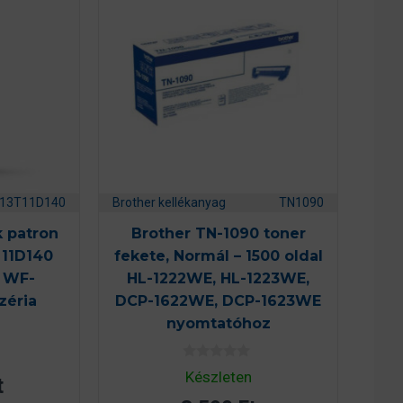
13T11D140
Brother kellékanyag
TN1090
k patron
Brother TN-1090 toner
T11D140
fekete, Normál – 1500 oldal
o WF-
HL-1222WE, HL-1223WE,
zéria
DCP-1622WE, DCP-1623WE
nyomtatóhoz
0
Készleten
t
a
z