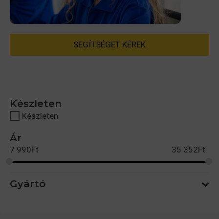
SEGÍTSÉGET KÉREK
Készleten
Készleten
Ár
7 990
Ft
35 352
Ft
Gyártó