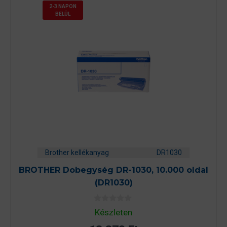
2-3 NAPON
BELÜL
Brother kellékanyag
DR1030
BROTHER Dobegység DR-1030, 10.000 oldal
(DR1030)
0
Készleten
a
z