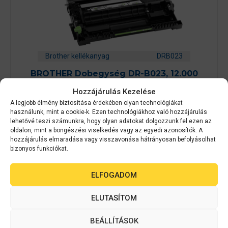
Brother kellékanyag
DRB023
BROTHER Dobegység DR-B023, 12.000
oldal (DRB023)
Hozzájárulás Kezelése
A legjobb élmény biztosítása érdekében olyan technológiákat
használunk, mint a cookie-k. Ezen technológiákhoz való hozzájárulás
0
Készleten
a
lehetővé teszi számunkra, hogy olyan adatokat dolgozzunk fel ezen az
z
oldalon, mint a böngészési viselkedés vagy az egyedi azonosítók. A
18 590
Ft
5
hozzájárulás elmaradása vagy visszavonása hátrányosan befolyásolhat
-
b
bizonyos funkciókat.
ő
KOSÁRBA TESZEM
l
ELFOGADOM
ELUTASÍTOM
BEÁLLÍTÁSOK