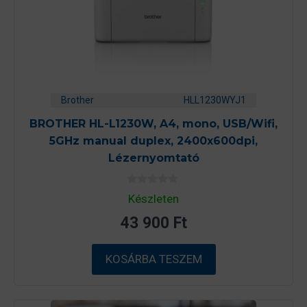
Brother
HLL1230WYJ1
BROTHER HL-L1230W, A4, mono, USB/Wifi,
5GHz manual duplex, 2400x600dpi,
Lézernyomtató
0
Készleten
a
z
43 900
Ft
5
-
b
ő
KOSÁRBA TESZEM
l