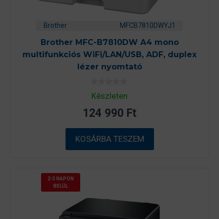
Brother
MFCB7810DWYJ1
Brother MFC-B7810DW A4 mono
multifunkciós WiFi/LAN/USB, ADF, duplex
lézer nyomtató
0
Készleten
a
z
124 990
Ft
5
-
b
ő
KOSÁRBA TESZEM
l
2-3 NAPON
BELÜL