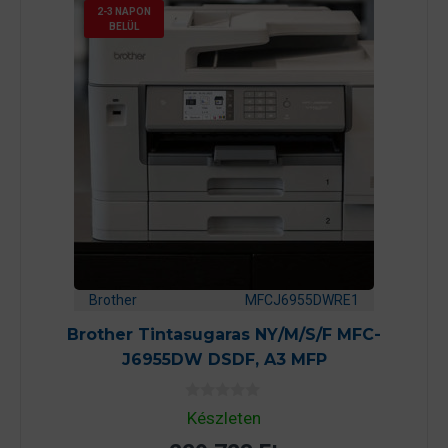
2-3 NAPON
BELÜL
Brother
MFCJ6955DWRE1
Brother Tintasugaras NY/M/S/F MFC-
J6955DW DSDF, A3 MFP
0
Készleten
a
z