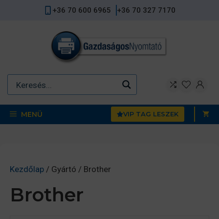
Kilépés
+36 70 600 6965
+36 70 327 7170
a
tartalomba
MENÜ
VIP TAG LESZEK
Kezdőlap
/ Gyártó / Brother
Brother