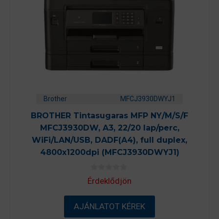
Brother
MFCJ3930DWYJ1
BROTHER Tintasugaras MFP NY/M/S/F
MFCJ3930DW, A3, 22/20 lap/perc,
WiFi/LAN/USB, DADF(A4), full duplex,
4800x1200dpi (MFCJ3930DWYJ1)
0
Érdeklődjön
a
z
5
-
AJÁNLATOT KÉREK
b
ő