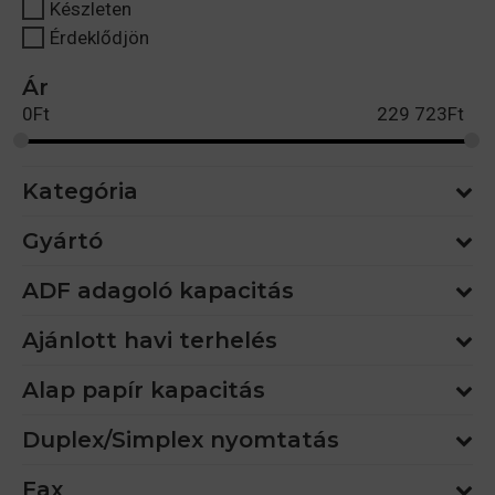
Készleten
Érdeklődjön
Ár
0
Ft
229 723
Ft
Kategória
Gyártó
ADF adagoló kapacitás
Ajánlott havi terhelés
Alap papír kapacitás
Duplex/Simplex nyomtatás
Fax