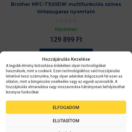
Brother MFC-T920DW multifunkciós színes
tintasugaras nyomtató
0
Készleten
a
z
129 899
Ft
5
-
b
ő
KOSÁRBA TESZEM
l
Hozzájárulás Kezelése
A legjobb élmény biztosítása érdekében olyan technológiákat
használunk, mint a cookie-k. Ezen technológiákhoz való hozzájárulás
lehetővé teszi számunkra, hogy olyan adatokat dolgozzunk fel ezen az
oldalon, mint a böngészési viselkedés vagy az egyedi azonosítók. A
hozzájárulás elmaradása vagy visszavonása hátrányosan befolyásolhat
bizonyos funkciókat.
ELFOGADOM
ELUTASÍTOM