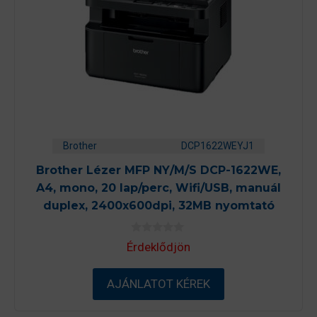
Brother
DCP1622WEYJ1
Brother Lézer MFP NY/M/S DCP-1622WE,
A4, mono, 20 lap/perc, Wifi/USB, manuál
duplex, 2400x600dpi, 32MB nyomtató
0
Érdeklődjön
a
z
5
-
AJÁNLATOT KÉREK
b
ő
l