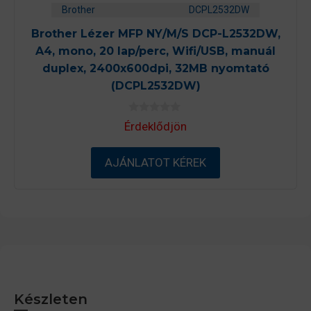
Brother
DCPL2532DW
Brother Lézer MFP NY/M/S DCP-L2532DW,
A4, mono, 20 lap/perc, Wifi/USB, manuál
duplex, 2400x600dpi, 32MB nyomtató
(DCPL2532DW)
0
Érdeklődjön
a
z
5
-
AJÁNLATOT KÉREK
b
ő
l
Készleten