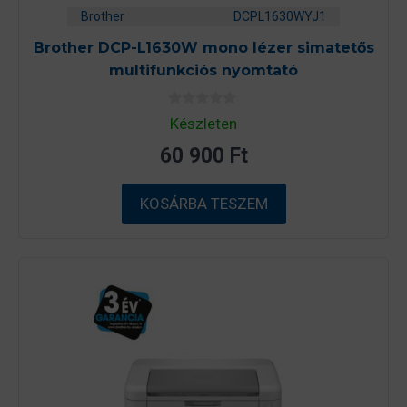
Brother
DCPL1630WYJ1
Brother DCP-L1630W mono lézer simatetős
multifunkciós nyomtató
0
Készleten
a
z
60 900
Ft
5
-
b
ő
KOSÁRBA TESZEM
l