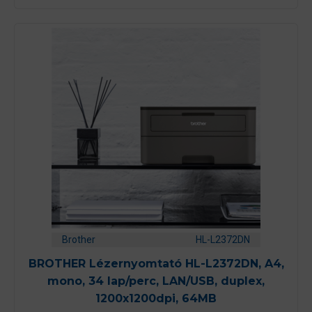
l
Brother
HL-L2372DN
BROTHER Lézernyomtató HL-L2372DN, A4,
mono, 34 lap/perc, LAN/USB, duplex,
1200x1200dpi, 64MB