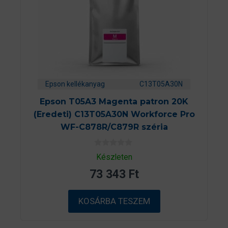
Epson kellékanyag
C13T05A30N
Epson T05A3 Magenta patron 20K
(Eredeti) C13T05A30N Workforce Pro
WF-C878R/C879R széria
0
Készleten
a
z
73 343
Ft
5
-
b
ő
KOSÁRBA TESZEM
l