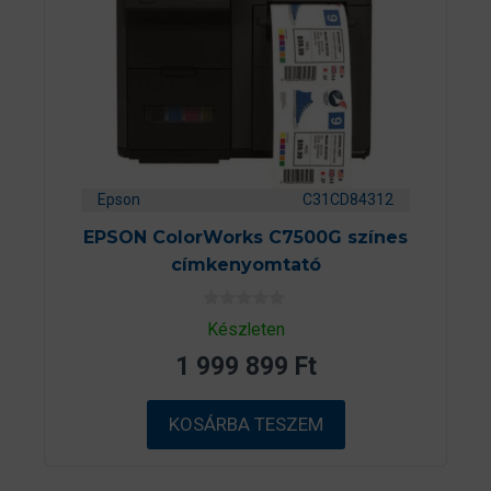
Epson
C31CD84312
EPSON ColorWorks C7500G színes
címkenyomtató
0
Készleten
a
z
1 999 899
Ft
5
-
b
ő
KOSÁRBA TESZEM
l