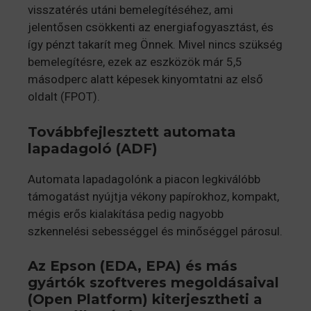
visszatérés utáni bemelegítéséhez, ami
jelentősen csökkenti az energiafogyasztást, és
így pénzt takarít meg Önnek. Mivel nincs szükség
bemelegítésre, ezek az eszközök már 5,5
másodperc alatt képesek kinyomtatni az első
oldalt (FPOT).
Továbbfejlesztett automata
lapadagoló (ADF)
Automata lapadagolónk a piacon legkiválóbb
támogatást nyújtja vékony papírokhoz, kompakt,
mégis erős kialakítása pedig nagyobb
szkennelési sebességgel és minőséggel párosul.
Az
Epson (EDA, EPA) és más
gyártók szoftveres megoldásaival
(Open Platform) kiterjesztheti a