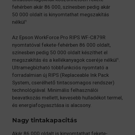
fehérben akár 86 000, színesben pedig akár
50 000 oldalt is kinyomtathat megszakítás
nélkül¹
Az Epson WorkForce Pro RIPS WF-C879R
nyomtatóval fekete-fehérben 86 000 oldalt,
színesben pedig 50 000 oldalt készíthet el
megszakítás és a kellékanyagok cseréje nélkül¹.
Ultramegbízható többfunkciós nyomtató a
forradalmian új RIPS (Replaceable Ink Pack
System, cserélhető tintacsomagos rendszer)
technológiával. Minimális felhasználói
beavatkozás mellett, kevesebb hulladékot termel,
és energiafogyasztása is alacsony.
Nagy tintakapacitás
Akár 86 000 oldalt is kinyomtathat fekete-