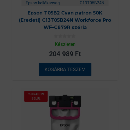
Epson kellékanyag
C13T05B24N
Epson T05B2 Cyan patron 50K
(Eredeti) C13T05B24N Workforce Pro
WF-C879R széria
0
Készleten
a
z
204 989
Ft
5
-
b
ő
KOSÁRBA TESZEM
l
2-3 NAPON
BELÜL