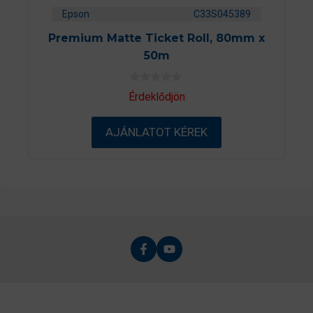
Epson
C33S045389
Premium Matte Ticket Roll, 80mm x
50m
0
Érdeklődjön
a
z
5
AJÁNLATOT KÉREK
-
b
ő
l