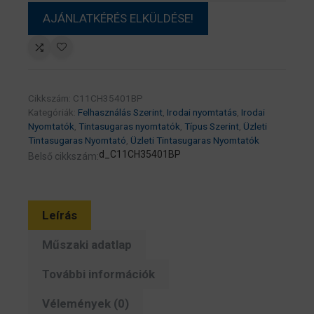
Cikkszám:
C11CH35401BP
Kategóriák:
Felhasználás Szerint
,
Irodai nyomtatás
,
Irodai
Nyomtatók
,
Tintasugaras nyomtatók
,
Típus Szerint
,
Üzleti
Tintasugaras Nyomtató
,
Üzleti Tintasugaras Nyomtatók
d_C11CH35401BP
Belső cikkszám:
Leírás
Műszaki adatlap
További információk
Vélemények (0)