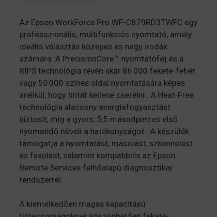
Az Epson WorkForce Pro WF-C879RD3TWFC egy
professzionális, multifunkciós nyomtató, amely
ideális választás közepes és nagy irodák
számára. A PrecisionCore™ nyomtatófej és a
RIPS technológia révén akár 86 000 fekete-fehér
vagy 50 000 színes oldal nyomtatására képes
anélkül, hogy tintát kellene cserélni . A Heat-Free
technológia alacsony energiafogyasztást
biztosít, míg a gyors, 5,5 másodperces első
nyomatidő növeli a hatékonyságot . A készülék
támogatja a nyomtatást, másolást, szkennelést
és faxolást, valamint kompatibilis az Epson
Remote Services felhőalapú diagnosztikai
rendszerrel.
A kiemelkedően magas kapacitású
tintacsomagoknak köszönhetően fekete-