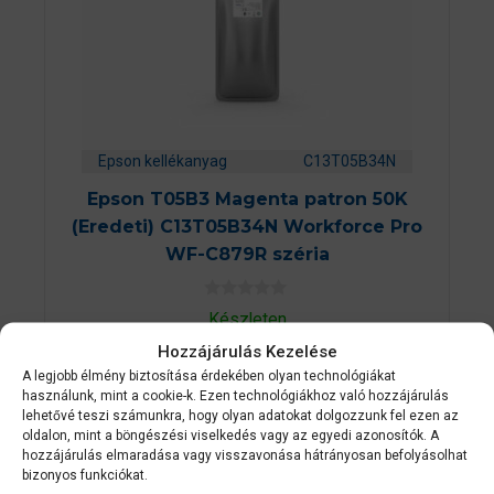
Epson kellékanyag
C13T05B34N
Epson T05B3 Magenta patron 50K
(Eredeti) C13T05B34N Workforce Pro
WF-C879R széria
0
Készleten
a
z
Hozzájárulás Kezelése
204 989
Ft
5
-
A legjobb élmény biztosítása érdekében olyan technológiákat
b
használunk, mint a cookie-k. Ezen technológiákhoz való hozzájárulás
ő
KOSÁRBA TESZEM
lehetővé teszi számunkra, hogy olyan adatokat dolgozzunk fel ezen az
l
oldalon, mint a böngészési viselkedés vagy az egyedi azonosítók. A
hozzájárulás elmaradása vagy visszavonása hátrányosan befolyásolhat
bizonyos funkciókat.