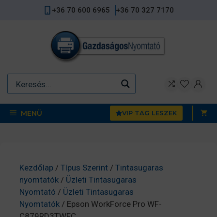
Kilépés
+36 70 600 6965
+36 70 327 7170
a
tartalomba
MENÜ
VIP TAG LESZEK
Kezdőlap
/
Típus Szerint
/
Tintasugaras
nyomtatók
/
Üzleti Tintasugaras
Nyomtató
/
Üzleti Tintasugaras
Nyomtatók
/ Epson WorkForce Pro WF-
C879RD3TWFC