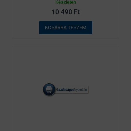
0
Készleten
a
z
10 490
Ft
5
-
b
ő
KOSÁRBA TESZEM
l