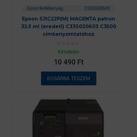
Epson kellékanyag
C33S020603
Epson SJIC22P(M) MAGENTA patron
32.5 ml (eredeti) C33S020603 C3500
címkenyomtatóhoz
0
Készleten
a
z
10 490
Ft
5
-
b
ő
KOSÁRBA TESZEM
l