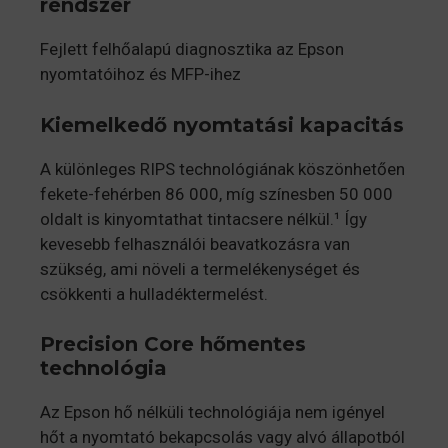
rendszer
Fejlett felhőalapú diagnosztika az Epson
nyomtatóihoz és MFP-ihez
Kiemelkedő nyomtatási kapacitás
A különleges RIPS technológiának köszönhetően
fekete-fehérben 86 000, míg színesben 50 000
oldalt is kinyomtathat tintacsere nélkül.¹ Így
kevesebb felhasználói beavatkozásra van
szükség, ami növeli a termelékenységet és
csökkenti a hulladéktermelést.
Precision Core hőmentes
technológia
Az Epson hő nélküli technológiája nem igényel
hőt a nyomtató bekapcsolás vagy alvó állapotból