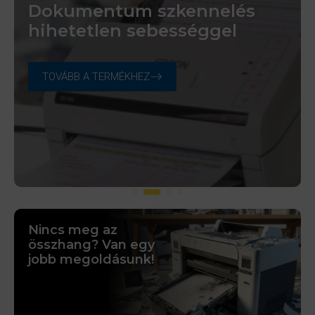
Nagyformátumú nyomtatás
Profi munkakörnyezet az
Dokumentum szkennelés
Megbízunk egymásban
kompromisszumok nélkül
otthon nyugalmában
hihetetlen sebességgel
Vásárolj most, fizess később
TOVÁBB A TERMÉKHEZ
TOVÁBB A TERMÉKHEZ
TOVÁBB A TERMÉKHEZ
Összefogtunk, hogy te még
kényelmesebben vásárolhass!
BŐVEBBEN
Nincs meg az
összhang? Van egy
jobb megoldásunk!