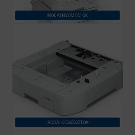
mail címre, hogy kedvezőbb árat talált az
egyedileg Önnek küldött árajánlathoz képest. A
IRODAI NYOMTATÓK
levélbe írja bele az alacsonyabb árat
tartalmazó honlap nevét és címét (URL),
valamint csatoljon egy képernyőképet
(screenshot) a szóban forgó ajánlatról. Ha
egyedi email formájában kapott kedvezőbb
ajánlatot, akkor azt a teljes levelet továbbítva
küldje el fentebb megjelölt e-mail címünkre.
FONTOS!
A kedvezőbb ár ugyanazon feltételek mellett
érvényes, mint az általunk ajánlott.
Ezen feltételek a következőek:
ugyanarra a termékre érvényes
minden egyes paraméter (garancia,
kezdő tintaszett, papírkapacitás, stb)
IRODAI KIEGÉSZÍTŐK
megegyezik