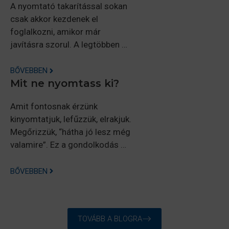
A nyomtató takarítással sokan
csak akkor kezdenek el
foglalkozni, amikor már
javításra szorul. A legtöbben …
BŐVEBBEN
Mit ne nyomtass ki?
Amit fontosnak érzünk
kinyomtatjuk, lefűzzük, elrakjuk.
Megőrizzük, “hátha jó lesz még
valamire”. Ez a gondolkodás …
BŐVEBBEN
TOVÁBB A BLOGRA