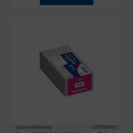
Epson kellékanyag
C33S020603