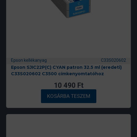
Epson kellékanyag
C33S020602
Epson SJIC22P(C) CYAN patron 32.5 ml (eredeti)
C33S020602 C3500 címkenyomtatóhoz
10 490
Ft
KOSÁRBA TESZEM