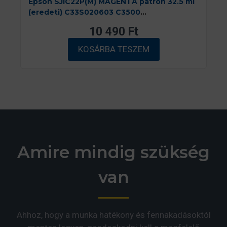
Epson SJIC22P(M) MAGENTA patron 32.5 ml
(eredeti) C33S020603 C3500
címkenyomtatóhoz
10 490
Ft
KOSÁRBA TESZEM
Amire mindig szükség
van
Ahhoz, hogy a munka hatékony és fennakadásoktól