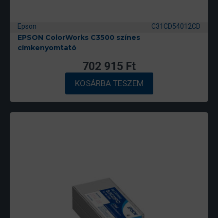
Epson
C31CD54012CD
EPSON ColorWorks C3500 színes
címkenyomtató
702 915
Ft
KOSÁRBA TESZEM