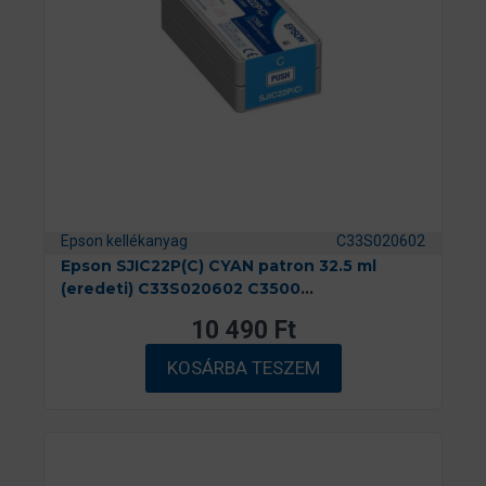
Epson kellékanyag
C33S020602
Epson SJIC22P(C) CYAN patron 32.5 ml
(eredeti) C33S020602 C3500
címkenyomtatóhoz
10 490
Ft
KOSÁRBA TESZEM