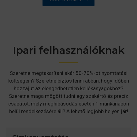
l
é
s
:
0
/
Ipari felhasználóknak
5
Szeretne megtakarítani akár 50-70%-ot nyomtatási
költségein? Szeretne biztos lenni abban, hogy időben
hozzájut az elengedhetetlen kellékanyagokhoz?
Szeretne maga mögött tudni egy szakértő és precíz
csapatot, mely meghibásodás esetén 1 munkanapon
belül rendelkezésére áll? A lehető legjobb helyen jár!