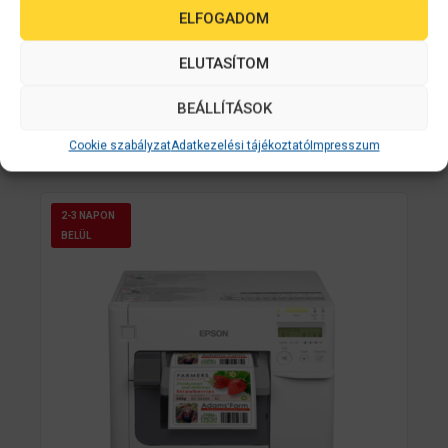
Címkenyomtató Kiegészítők
ELFOGADOM
Címkenyomtató Kellékanyagok
ELUTASÍTOM
Címkenyomtató Papírok
Továbbiak
BEÁLLÍTÁSOK
Cookie szabályzat
Adatkezelési tájékoztató
Impresszum
Népszerű készülékek
2-3 NAPON
BELÜL