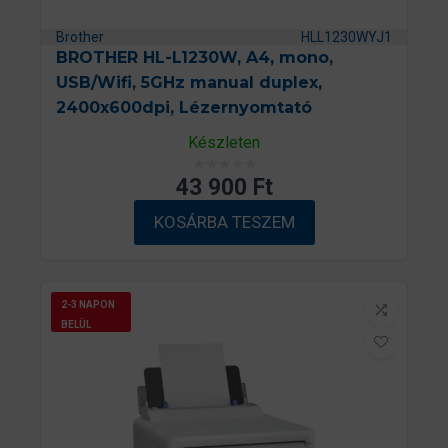
Brother
HLL1230WYJ1
BROTHER HL-L1230W, A4, mono,
USB/Wifi, 5GHz manual duplex,
2400x600dpi, Lézernyomtató
Készleten
43 900
Ft
É
r
KOSÁRBA TESZEM
t
é
k
e
2-3 NAPON
l
BELÜL
é
s
:
0
/