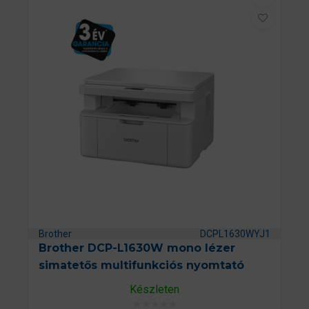
l
é
s
:
0
/
5
Brother
DCPL1630WYJ1
Brother DCP-L1630W mono lézer
simatetős multifunkciós nyomtató
Készleten