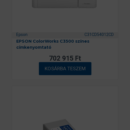
Epson
C31CD54012CD
EPSON ColorWorks C3500 színes
címkenyomtató
702 915
Ft
KOSÁRBA TESZEM