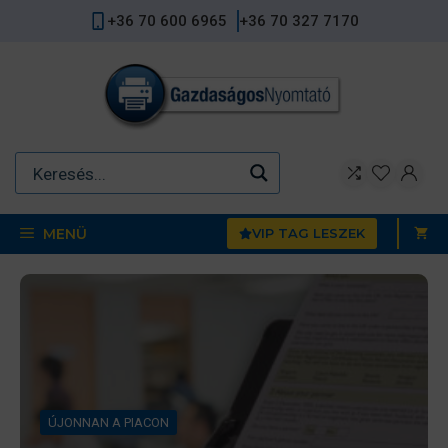
Kilépés
+36 70 600 6965
+36 70 327 7170
a
tartalomba
MENÜ
VIP TAG LESZEK
IPARI FELHASZNÁLÁS
HOME OFFICE
ÚJONNAN A PIACON