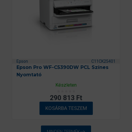
5
Epson
C11CK25401
Epson Pro WF-C5390DW PCL Színes
Nyomtató
Készleten
290 813
Ft
É
r
KOSÁRBA TESZEM
t
é
k
e
MINDEN TERMÉK