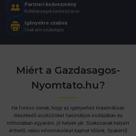
Partneri kedvezmény
Kellékanyagok kedvező áron
Igényekre szabva
Csak ami szükséges
Árgarancia
LEGJOBB ÁR GARANCIA
Miért a Gazdasagos-
A GazdaságosNyomtató.hu csapata
Nyomtato.hu?
folyamatosan arra törekszik, hogy a
költséghatékonyan üzemeltethető
nyomtatónak nem csak a fenntartása, de
a
vételára
is pénztárcabarát
legyen. Ezért az
Ha fontos önnek, hogy az igényeihez maximálisan
általunk kiajánlott
üzleti
tintasugaras
nyomtatókat és kellékanyagait
illeszkedő eszközöket használjon irodájában és
illetve üzleti szkennereket
Ön a
otthonában egyaránt, jó helyen jár. Szakszavak helyett
legkedvezőbb áron vásárolhatja meg nálunk!
érthető, valós információkat kaphat tőlünk. Szakértő
Erre garanciát is vállalunk.