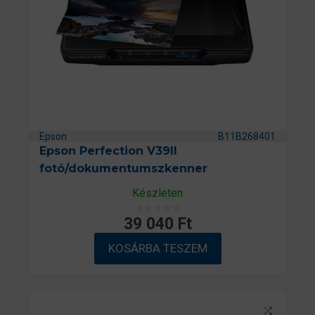
Epson
B11B268401
Epson Perfection V39II
fotó/dokumentumszkenner
Készleten
39 040
Ft
É
r
KOSÁRBA TESZEM
t
é
k
e