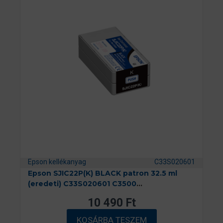
Epson kellékanyag
C33S020601
Epson SJIC22P(K) BLACK patron 32.5 ml
(eredeti) C33S020601 C3500
címkenyomtatóhoz
10 490
Ft
KOSÁRBA TESZEM