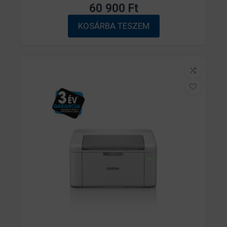
60 900
Ft
É
r
KOSÁRBA TESZEM
t
é
k
e
l
é
s
:
0
/
5