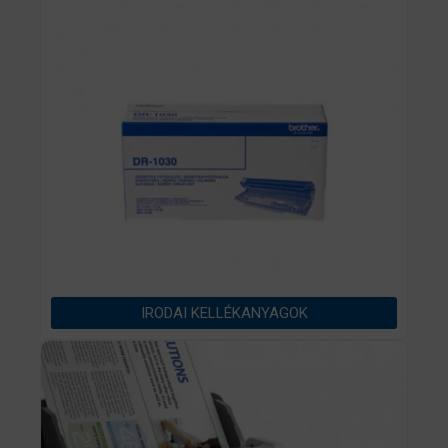
Ha a fenti feltételek fennállnak, írjon az
gazdasagosnyomtato@fokuszcomputer.hu
e-
mail címre!
IRODAI KELLÉKANYAGOK