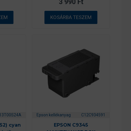
3 990
Ft
5
-
b
ő
ZEM
KOSÁRBA TESZEM
l
13T00S24A
Epson kellékanyag
C12C934591
S2) cyan
EPSON C9345