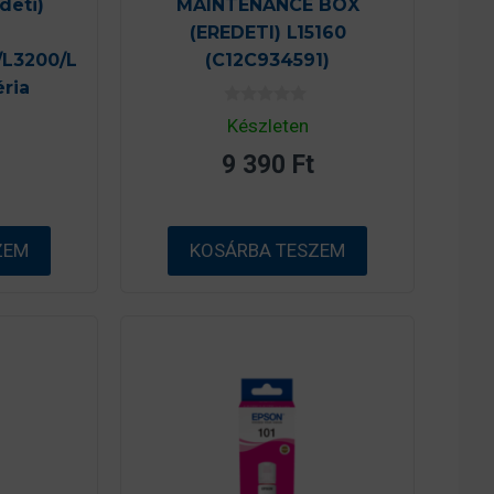
deti)
MAINTENANCE BOX
(EREDETI) L15160
/L3200/L
(C12C934591)
éria
0
Készleten
a
z
9 390
Ft
5
-
b
ő
l
ZEM
KOSÁRBA TESZEM