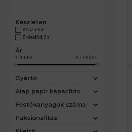
Készleten
Készleten
Érdeklődjön
Ár
1 990
Ft
97 290
Ft
Gyártó
Alap papír kapacitás
Festékanyagok száma
Fukcionalitás
Kijelző