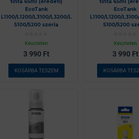
tinta 65ml (eredeti)
tinta 65ml (ere
EcoTank
EcoTank
L1100/L1200/L3100/L3200/L
L1100/L1200/L3100
5100/5200 széria
5100/5200 sz
0
0
Készleten
Készleten
a
a
z
z
3 990
Ft
3 990
Ft
5
5
-
-
b
b
ő
ő
KOSÁRBA TESZEM
KOSÁRBA TES
l
l