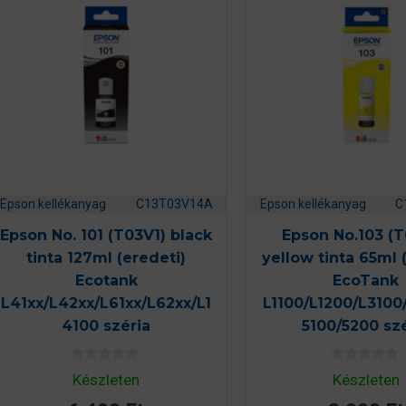
Epson kellékanyag
C13T03V14A
Epson kellékanyag
C
Epson No. 101 (T03V1) black
Epson No.103 (
tinta 127ml (eredeti)
yellow tinta 65ml 
Ecotank
EcoTank
L41xx/L42xx/L61xx/L62xx/L1
L1100/L1200/L3100
4100 széria
5100/5200 sz
0
0
Készleten
Készleten
a
a
z
z