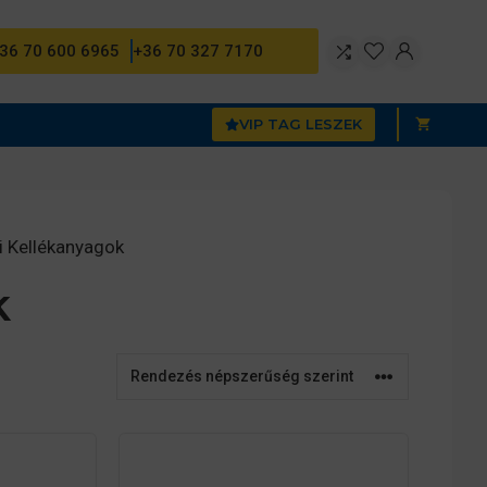
36 70 600 6965
+36 70 327 7170
VIP TAG LESZEK
i Kellékanyagok
k