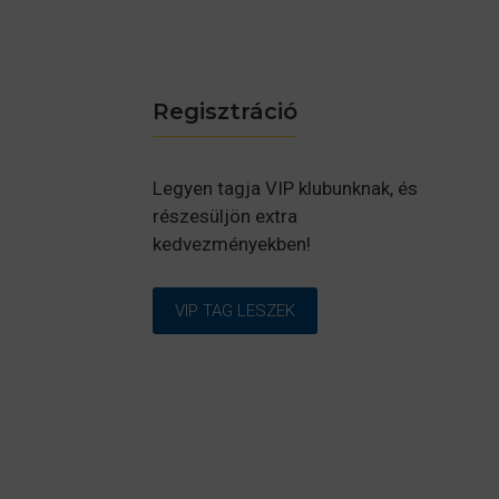
Regisztráció
Legyen tagja VIP klubunknak, és
részesüljön extra
kedvezményekben!
VIP TAG LESZEK