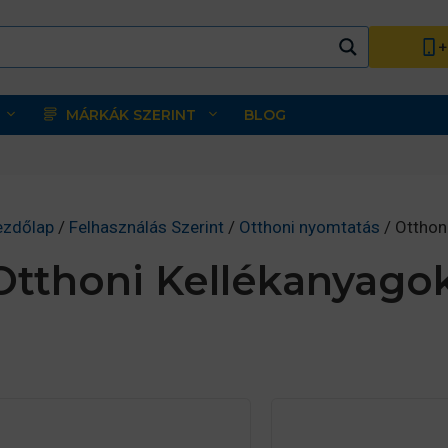
+
MÁRKÁK SZERINT
BLOG
ezdőlap
/
Felhasználás Szerint
/
Otthoni nyomtatás
/ Otthon
Otthoni Kellékanyago