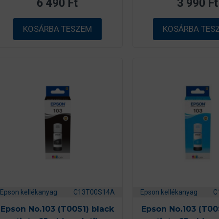
6 490
Ft
3 990
Ft
5
5
-
-
b
b
ő
ő
KOSÁRBA TESZEM
KOSÁRBA TES
l
l
Epson kellékanyag
C13T00S14A
Epson kellékanyag
C
Epson No.103 (T00S1) black
Epson No.103 (T00