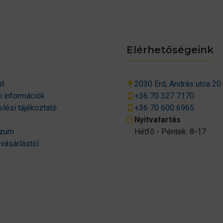
Elérhetőségeink
at
2030 Érd, András utca 20.
si információk
+36 70 327 7170
lési tájékoztató
+36 70 600 6965
Nyitvatartás
szum
Hétfő - Péntek: 8-17
 vásárlástól