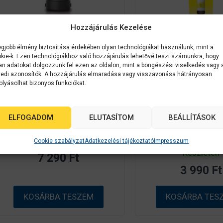
Hozzájárulás Kezelése
egjobb élmény biztosítása érdekében olyan technológiákat használunk, mint a
kie-k. Ezen technológiákhoz való hozzájárulás lehetővé teszi számunkra, hogy
Epson kellékanyag
C13T07D54A
Epson kellékanyag
C
an adatokat dolgozzunk fel ezen az oldalon, mint a böngészési viselkedés vagy 
Epson No.115 (T07D5) Grey
Epson No.101 (
edi azonosítók. A hozzájárulás elmaradása vagy visszavonása hátrányosan
olyásolhat bizonyos funkciókat.
tinta 70ml (eredeti)
yellow tinta 70ml 
Ecotank L8160/L8180
Ecotank
széria
L41xx/L42xx/L43xx
ELFOGADOM
ELUTASÍTOM
BEÁLLÍTÁSOK
62xx/L63xx/L1415
0
Készleten
Cookie szabályzat
Adatkezelési tájékoztató
Impresszum
a
0
z
Készleten
7 290
Ft
a
5
z
-
3 990
Ft
5
b
-
ő
b
l
ő
KOSÁRBA TESZEM
KOSÁRBA TES
l