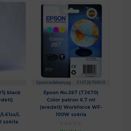
Epson kellékanyag
C13T26704010
V1) black
Epson No.267 (T2670)
edeti)
Color patron 6.7 ml
(eredeti) Workforce WF-
/L61xx/L
100W széria
0 széria
0