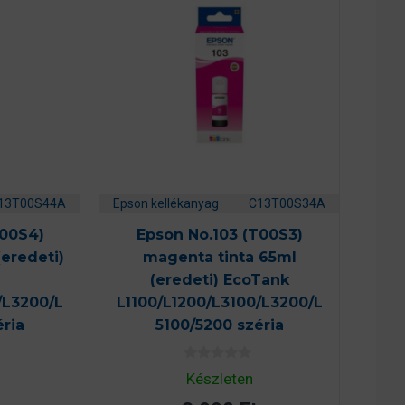
13T00S44A
Epson kellékanyag
C13T00S34A
T00S4)
Epson No.103 (T00S3)
(eredeti)
magenta tinta 65ml
(eredeti) EcoTank
/L3200/L
L1100/L1200/L3100/L3200/L
éria
5100/5200 széria
0
Készleten
a
z