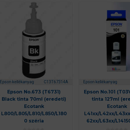
Epson kellékanyag
C13T67314A
Epson kellékanyag
Epson No.673 (T6731)
Epson No.101 (T03
Black tinta 70ml (eredeti)
tinta 127ml (er
Ecotank
Ecotank
L800/L805/L810/L850/L180
L41xx/L42xx/L43xx
0 széria
62xx/L63xx/L1415