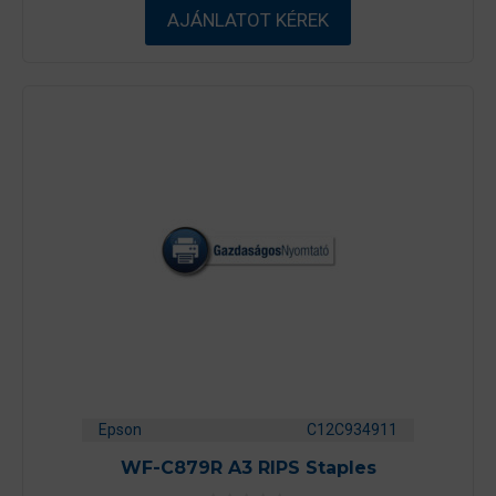
-
AJÁNLATOT KÉREK
b
ő
l
Epson
C12C934911
WF-C879R A3 RIPS Staples