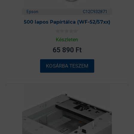
Epson
C12C932871
500 lapos Papírtálca (WF-52/57xx)
0
Készleten
a
z
65 890
Ft
5
-
b
ő
KOSÁRBA TESZEM
l