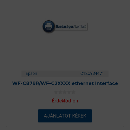
Epson
C12C934471
WF-C879R/WF-C2XXXX ethernet Interface
0
Érdeklődjön
a
z
5
-
AJÁNLATOT KÉREK
b
ő
l