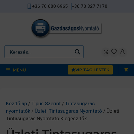
Kilépés
+36 70 600 6965
+36 70 327 7170
a
tartalomba
MENÜ
VIP TAG LESZEK
Kezdőlap
/
Típus Szerint
/
Tintasugaras
nyomtatók
/
Üzleti Tintasugaras Nyomtató
/ Üzleti
Tintasugaras Nyomtató Kiegészítők