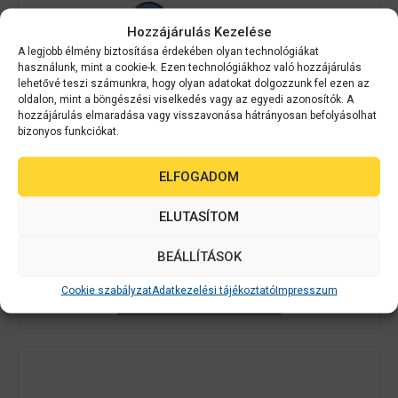
Hozzájárulás Kezelése
A legjobb élmény biztosítása érdekében olyan technológiákat
használunk, mint a cookie-k. Ezen technológiákhoz való hozzájárulás
lehetővé teszi számunkra, hogy olyan adatokat dolgozzunk fel ezen az
oldalon, mint a böngészési viselkedés vagy az egyedi azonosítók. A
hozzájárulás elmaradása vagy visszavonása hátrányosan befolyásolhat
bizonyos funkciókat.
Epson
C12C934491
ELFOGADOM
WF-C879R/WF-C2XXXX Multi fax board
ELUTASÍTOM
0
Érdeklődjön
a
BEÁLLÍTÁSOK
z
5
Cookie szabályzat
Adatkezelési tájékoztató
Impresszum
-
AJÁNLATOT KÉREK
b
ő
l