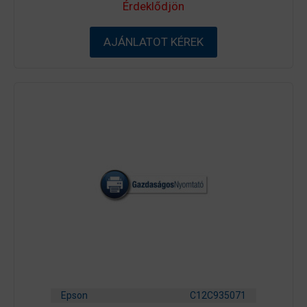
0
Érdeklődjön
a
z
5
-
AJÁNLATOT KÉREK
b
ő
l
Epson
C12C935071