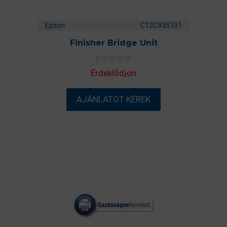
Epson
C12C935101
Finisher Bridge Unit
0
Érdeklődjön
a
z
5
-
AJÁNLATOT KÉREK
b
ő
l