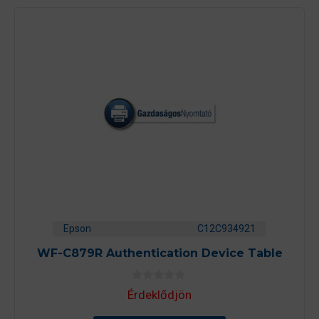
Epson
C12C934921
WF-C879R Authentication Device Table
0
Érdeklődjön
a
z
5