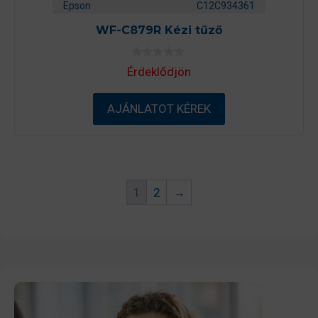
Epson
C12C934361
WF-C879R Kézi tűző
0
Érdeklődjön
a
z
5
-
AJÁNLATOT KÉREK
b
ő
l
1
2
→