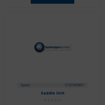
b
ő
l
Epson
C12C935801
Saddle Unit