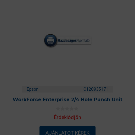
Epson
C12C935171
WorkForce Enterprise 2/4 Hole Punch Unit
0
Érdeklődjön
a
z
5
-
AJÁNLATOT KÉREK