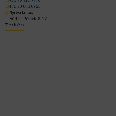
+36 70 327 7170
+36 70 600 6965
Nyitvatartás
Hétfő - Péntek: 8-17
Térkép