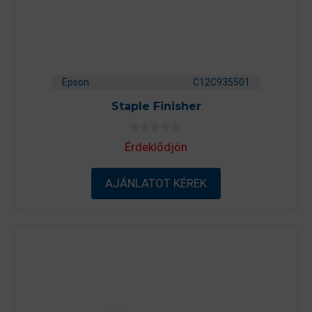
Epson
C12C935501
Staple Finisher
0
Érdeklődjön
a
z
5
-
AJÁNLATOT KÉREK
b
ő
l