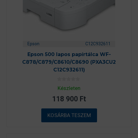
Epson
C12C932611
Epson 500 lapos papírtálca WF-
C878/C879/C8610/C8690 (PXA3CU2
C12C932611)
0
Készleten
a
z
118 900
Ft
5
-
b
ő
KOSÁRBA TESZEM
l