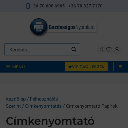
Kilépés
+36 70 600 6965
+36 70 327 7170
a
tartalomba
MENÜ
VIP TAG LESZEK
Kezdőlap
/
Felhasználás
Szerint
/
Címkenyomtatás
/ Címkenyomtató Papírok
Címkenyomtató