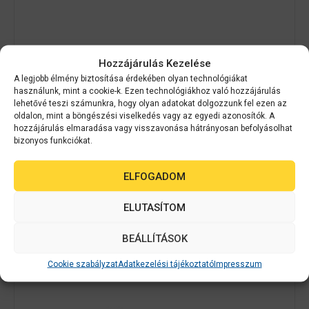
Hozzájárulás Kezelése
A legjobb élmény biztosítása érdekében olyan technológiákat
Epson
C33S045716
használunk, mint a cookie-k. Ezen technológiákhoz való hozzájárulás
lehetővé teszi számunkra, hogy olyan adatokat dolgozzunk fel ezen az
PE Matte Label 76 x 127mm, 960 lab
oldalon, mint a böngészési viselkedés vagy az egyedi azonosítók. A
hozzájárulás elmaradása vagy visszavonása hátrányosan befolyásolhat
0
bizonyos funkciókat.
Érdeklődjön
a
z
5
ELFOGADOM
-
AJÁNLATOT KÉREK
b
ő
ELUTASÍTOM
l
BEÁLLÍTÁSOK
Cookie szabályzat
Adatkezelési tájékoztató
Impresszum