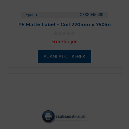
Epson
C33S045530
PE Matte Label – Coil 220mm x 750lm
0
Érdeklődjön
a
z
5
-
AJÁNLATOT KÉREK
b
ő
l