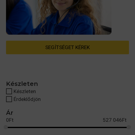
SEGÍTSÉGET KÉREK
Készleten
Készleten
Érdeklődjön
Ár
0
Ft
527 046
Ft