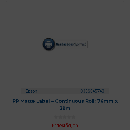
Epson
C33S045743
PP Matte Label – Continuous Roll: 76mm x
29m
0
Érdeklődjön
a