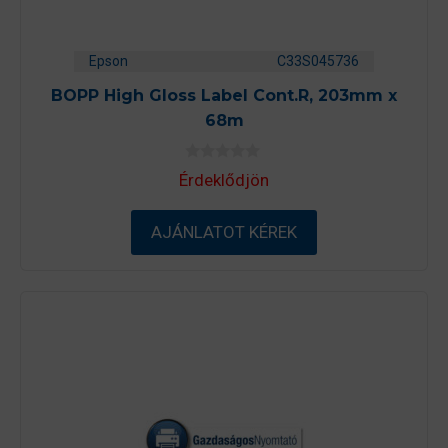
Epson
C33S045736
BOPP High Gloss Label Cont.R, 203mm x
68m
0
Érdeklődjön
a
z
5
-
AJÁNLATOT KÉREK
b
ő
l