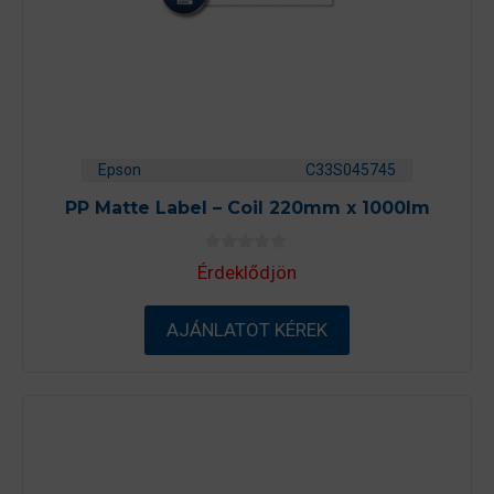
Epson
C33S045745
PP Matte Label – Coil 220mm x 1000lm
0
Érdeklődjön
a
z
5
-
AJÁNLATOT KÉREK
b
ő
l