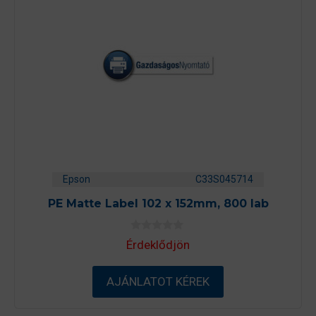
Epson
C33S045714
PE Matte Label 102 x 152mm, 800 lab
0
Érdeklődjön
a
z
5
-
AJÁNLATOT KÉREK
b
ő
l