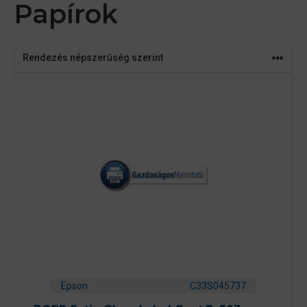
Papírok
Epson
C33S045737