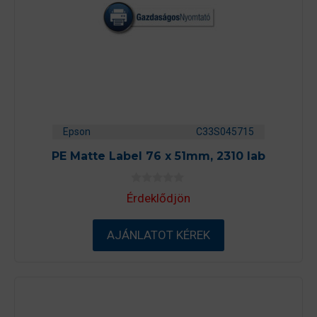
Epson
C33S045715
PE Matte Label 76 x 51mm, 2310 lab
0
Érdeklődjön
a
z
5
-
AJÁNLATOT KÉREK
b
ő
l