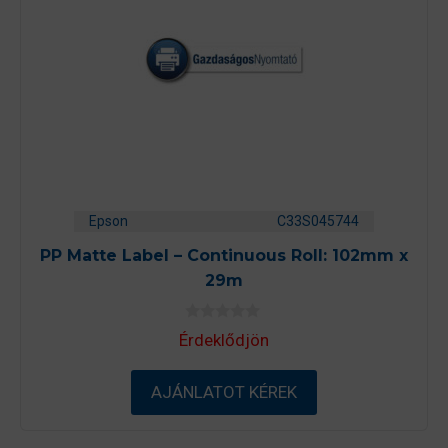
Epson
C33S045744
PP Matte Label – Continuous Roll: 102mm x
29m
0
Érdeklődjön
a
z
5
-
AJÁNLATOT KÉREK
b
ő
l