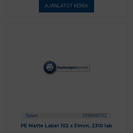
5
-
AJÁNLATOT KÉREK
b
ő
l
Epson
C33S045712
PE Matte Label 102 x 51mm, 2310 lab