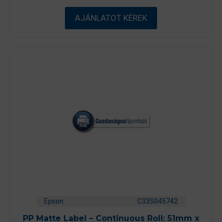
z
5
-
AJÁNLATOT KÉREK
b
ő
l
Epson
C33S045742
PP Matte Label – Continuous Roll: 51mm x