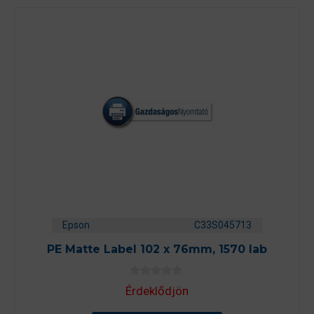
Epson
C33S045713
PE Matte Label 102 x 76mm, 1570 lab
0
Érdeklődjön
a
z