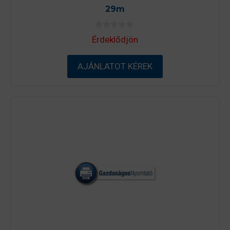
29m
0
Érdeklődjön
a
z
5
-
AJÁNLATOT KÉREK
b
ő
l