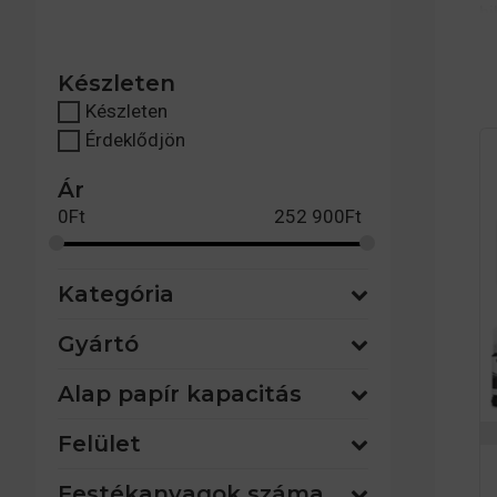
hi
A 
Készleten
fo
Készleten
Érdeklődjön
A
Ár
0
Ft
252 900
Ft
Kategória
Gyártó
Alap papír kapacitás
Felület
A 
k
Festékanyagok száma