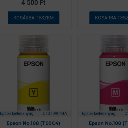
4 500
Ft
5
-
b
ő
KOSÁRBA TESZEM
KOSÁRBA TES
l
Epson kellékanyag
C13T09C44A
Epson kellékanyag
C
Epson No.108 (T09C4)
Epson No.108 (