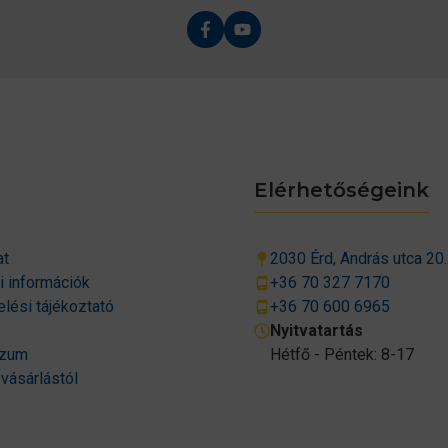
Elérhetőségeink
at
2030 Érd, András utca 20.
si információk
+36 70 327 7170
lési tájékoztató
+36 70 600 6965
Nyitvatartás
szum
Hétfő - Péntek: 8-17
 vásárlástól