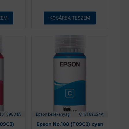
l
ZEM
KOSÁRBA TESZEM
13T09C34A
Epson kellékanyag
C13T09C24A
T09C3)
Epson No.108 (T09C2) cyan