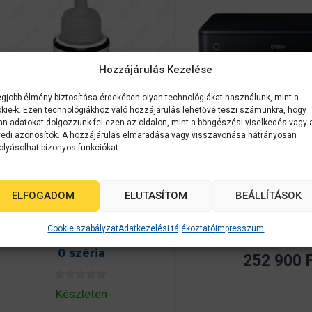
Hozzájárulás Kezelése
egjobb élmény biztosítása érdekében olyan technológiákat használunk, mint a
kie-k. Ezen technológiákhoz való hozzájárulás lehetővé teszi számunkra, hogy
an adatokat dolgozzunk fel ezen az oldalon, mint a böngészési viselkedés vagy 
edi azonosítók. A hozzájárulás elmaradása vagy visszavonása hátrányosan
olyásolhat bizonyos funkciókat.
Epson
C
Epson kellékanyag
C13T67314A
Epson L8180 A/
Epson No.673 (T6731)
Fotónyomtató
ELFOGADOM
ELUTASÍTOM
BEÁLLÍTÁSOK
Black tinta 70ml (eredeti)
Ecotank
Cookie szabályzat
Adatkezelési tájékoztató
Impresszum
0
L800/L805/L810/L850/L180
Készleten
a
z
0 széria
252 900
5
-
b
0
ő
Készleten
a
l
z