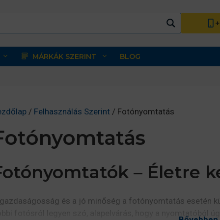
+
MÁRKÁK SZERINT
BLOG
ezdőlap
/
Felhasználás Szerint
/ Fotónyomtatás
Fotónyomtatás
Fotónyomtatók – Életre k
gazdaságosság és a jó minőség a fotónyomtatás esetén külö
bbi fotósról legyen szó, alapelvárás, hogy a nyomtatóból úgy
Bővebben