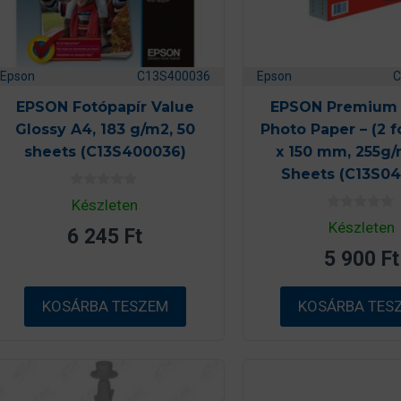
Epson
C13S400036
Epson
C
EPSON Fotópapír Value
EPSON Premium 
Glossy A4, 183 g/m2, 50
Photo Paper – (2 fo
sheets (C13S400036)
x 150 mm, 255g/
Sheets (C13S04
0
Készleten
a
0
z
Készleten
6 245
Ft
a
5
z
-
5 900
Ft
5
b
-
ő
b
l
ő
KOSÁRBA TESZEM
KOSÁRBA TES
l