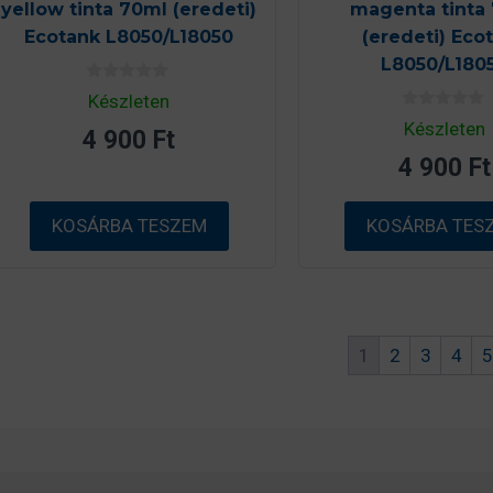
yellow tinta 70ml (eredeti)
magenta tinta
Ecotank L8050/L18050
(eredeti) Eco
L8050/L180
0
Készleten
a
0
z
Készleten
4 900
Ft
a
5
z
-
4 900
Ft
5
b
-
ő
b
l
ő
KOSÁRBA TESZEM
KOSÁRBA TES
l
1
2
3
4
5