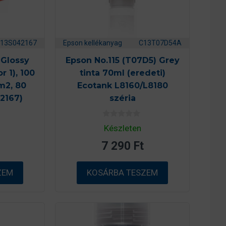
13S042167
Epson kellékanyag
C13T07D54A
Glossy
Epson No.115 (T07D5) Grey
r 1), 100
tinta 70ml (eredeti)
m2, 80
Ecotank L8160/L8180
2167)
széria
0
Készleten
a
z
7 290
Ft
5
-
b
ő
ZEM
KOSÁRBA TESZEM
l