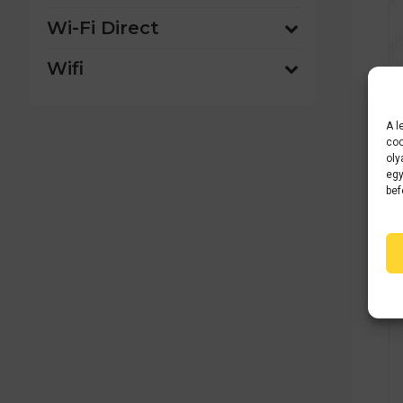
Wi-Fi Direct
Wifi
A l
coo
oly
egy
bef