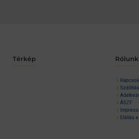
Térkép
Rólunk
Kapcsol
Szállítá
Adatkeze
ÁSZF
Impres
Elállás a