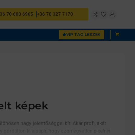
36 70 600 6965
+36 70 327 7170
VIP TAG LESZEK
elt képek
nösen nagy jelentőséggel bír. Akár profi, akár
 gördüljön ki a papír, hogy azon egyetlen pixelnyi