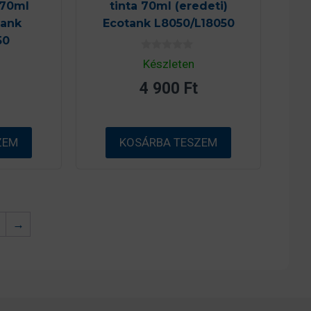
 70ml
tinta 70ml (eredeti)
tank
Ecotank L8050/L18050
50
0
Készleten
a
z
4 900
Ft
5
-
b
ő
l
ZEM
KOSÁRBA TESZEM
→