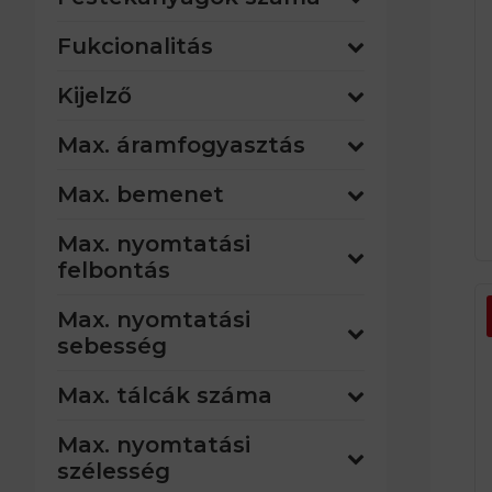
ot
– 
Fukcionalitás
tö
pl
Kijelző
pe
Max. áramfogyasztás
gy
go
Max. bemenet
fé
f
Max. nyomtatási
felbontás
Max. nyomtatási
sebesség
Max. tálcák száma
Max. nyomtatási
szélesség