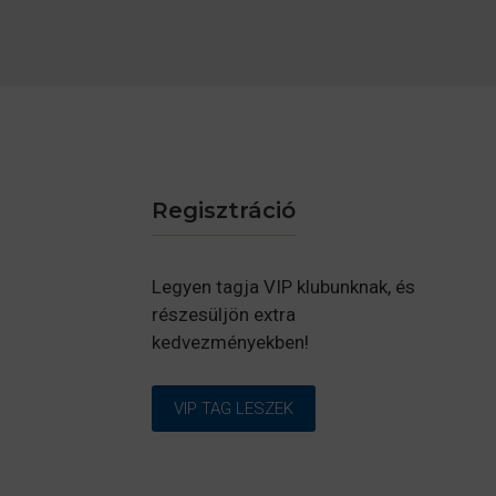
Regisztráció
Legyen tagja VIP klubunknak, és
részesüljön extra
kedvezményekben!
VIP TAG LESZEK