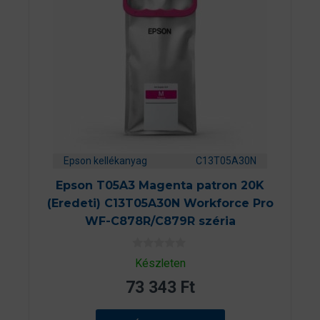
Epson kellékanyag
C13T05A30N
Epson T05A3 Magenta patron 20K
(Eredeti) C13T05A30N Workforce Pro
WF-C878R/C879R széria
0
Készleten
a
z
73 343
Ft
5
-
b
ő