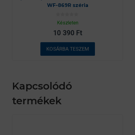
WF-869R széria
0
Készleten
a
z
10 390
Ft
5
-
b
ő
KOSÁRBA TESZEM
l
Kapcsolódó
termékek