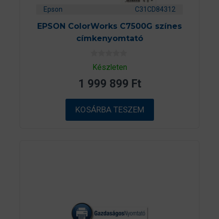
Epson
C31CD84312
EPSON ColorWorks C7500G színes
címkenyomtató
0
Készleten
a
z
1 999 899
Ft
5
-
b
ő
KOSÁRBA TESZEM
l