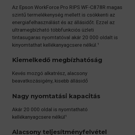
Az Epson WorkForce Pro RIPS WF-C878R magas
szintű termelékenység mellett is csökkenti az
energiafelhasználást és az állásidőt. Ezzel az
ultramegbízható többfunkciós üzleti
tintasugaras nyomtatóval akár 20 000 oldalt is
kinyomtathat kellékanyagcsere nélkül.¹
Kiemelkedő megbízhatóság
Kevés mozgó alkatrész, alacsony
beavatkozásigény, kisebb állásidő
Nagy nyomtatási kapacitás
Akár 20 000 oldal is nyomtatható
kellékanyagcsere nélkül¹
Alacsony teljesítményfelvétel