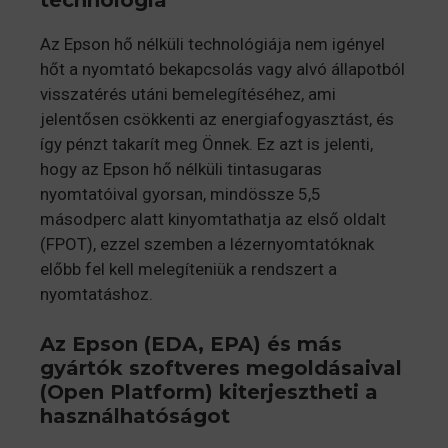
Az Epson hő nélküli technológiája nem igényel
hőt a nyomtató bekapcsolás vagy alvó állapotból
visszatérés utáni bemelegítéséhez, ami
jelentősen csökkenti az energiafogyasztást, és
így pénzt takarít meg Önnek. Ez azt is jelenti,
hogy az Epson hő nélküli tintasugaras
nyomtatóival gyorsan, mindössze 5,5
másodperc alatt kinyomtathatja az első oldalt
(FPOT), ezzel szemben a lézernyomtatóknak
előbb fel kell melegíteniük a rendszert a
nyomtatáshoz.
Az Epson (EDA, EPA) és más
gyártók szoftveres megoldásaival
(Open Platform) kiterjesztheti a
használhatóságot