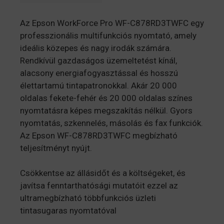
Az Epson WorkForce Pro WF-C878RD3TWFC egy
professzionális multifunkciós nyomtató, amely
ideális közepes és nagy irodák számára.
Rendkívül gazdaságos üzemeltetést kínál,
alacsony energiafogyasztással és hosszú
élettartamú tintapatronokkal. Akár 20 000
oldalas fekete-fehér és 20 000 oldalas színes
nyomtatásra képes megszakítás nélkül. Gyors
nyomtatás, szkennelés, másolás és fax funkciók.
Az Epson WF-C878RD3TWFC megbízható
teljesítményt nyújt.
Csökkentse az állásidőt és a költségeket, és
javítsa fenntarthatósági mutatóit ezzel az
ultramegbízható többfunkciós üzleti
tintasugaras nyomtatóval