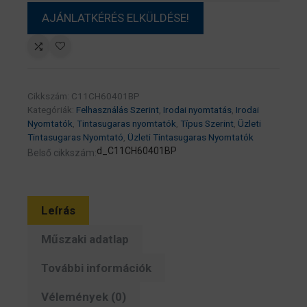
Cikkszám:
C11CH60401BP
Kategóriák:
Felhasználás Szerint
,
Irodai nyomtatás
,
Irodai
Nyomtatók
,
Tintasugaras nyomtatók
,
Típus Szerint
,
Üzleti
Tintasugaras Nyomtató
,
Üzleti Tintasugaras Nyomtatók
d_C11CH60401BP
Belső cikkszám:
Leírás
Műszaki adatlap
További információk
Vélemények (0)