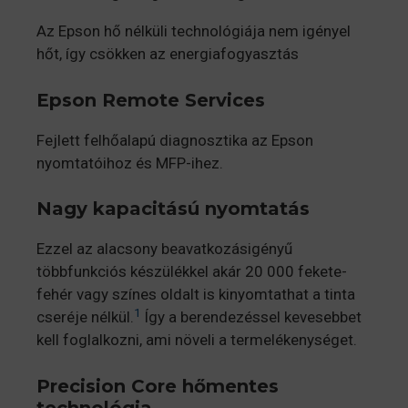
Az Epson hő nélküli technológiája nem igényel
hőt, így csökken az energiafogyasztás
Epson Remote Services
Fejlett felhőalapú diagnosztika az Epson
nyomtatóihoz és MFP-ihez.
Nagy kapacitású nyomtatás
Ezzel az alacsony beavatkozásigényű
többfunkciós készülékkel akár 20 000 fekete-
fehér vagy színes oldalt is kinyomtathat a tinta
1
cseréje nélkül.
Így a berendezéssel kevesebbet
kell foglalkozni, ami növeli a termelékenységet.
Precision Core hőmentes
technológia