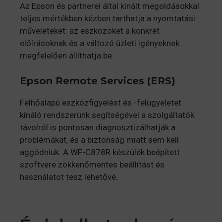
Az Epson és partnerei által kínált megoldásokkal
teljes mértékben kézben tarthatja a nyomtatási
műveleteket: az eszközöket a konkrét
előírásoknak és a változó üzleti igényeknek
megfelelően állíthatja be.
Epson Remote Services (ERS)
Felhőalapú eszközfigyelést és -felügyeletet
kínáló rendszerünk segítségével a szolgáltatók
távolról is pontosan diagnosztizálhatják a
problémákat, és a biztonság miatt sem kell
aggódniuk. A WF-C878R készülék beépített
szoftvere zökkenőmentes beállítást és
használatot tesz lehetővé.