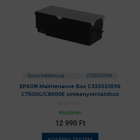
Epson kellékanyag
C33S020596
EPSON Maintenance Box C33S020596
C7500G/C8000E címkenyomtatóhoz
0
Készleten
a
z
12 990
Ft
5
-
b
ő
KOSÁRBA TESZEM