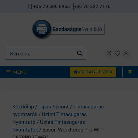
Kilépés
+36 70 600 6965
+36 70 327 7170
a
tartalomba
MENÜ
VIP TAG LESZEK
Kezdőlap
/
Típus Szerint
/
Tintasugaras
nyomtatók
/
Üzleti Tintasugaras
Nyomtató
/
Üzleti Tintasugaras
Nyomtatók
/ Epson WorkForce Pro WF-
C878RD3TWFC