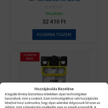
0
Készleten
a
z
32 410
Ft
5
-
b
ő
KOSÁRBA TESZEM
l
2-3 NAPON
BELÜL
Hozzájárulás Kezelése
A legjobb élmény biztosítása érdekében olyan technológiákat
használunk, mint a cookie-k. Ezen technológiákhoz való hozzájárulás
lehetővé teszi számunkra, hogy olyan adatokat dolgozzunk fel ezen az
oldalon, mint a böngészési viselkedés vagy az egyedi azonosítók. A