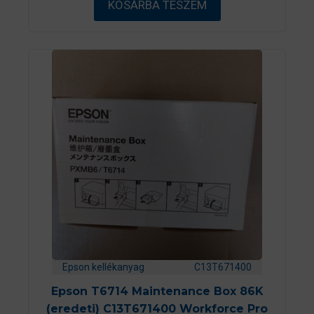
KOSÁRBA TESZEM
l
Epson kellékanyag
C13T671400
Epson T6714 Maintenance Box 86K
(eredeti) C13T671400 Workforce Pro