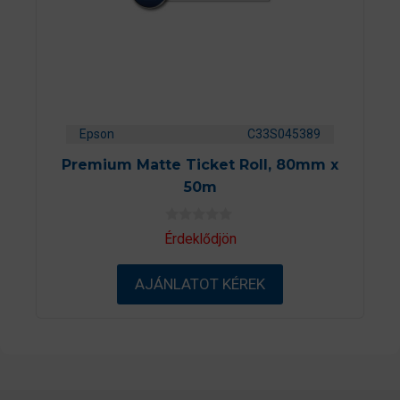
Epson
C33S045389
Premium Matte Ticket Roll, 80mm x
50m
0
Érdeklődjön
a
z
5
AJÁNLATOT KÉREK
-
b
ő
l