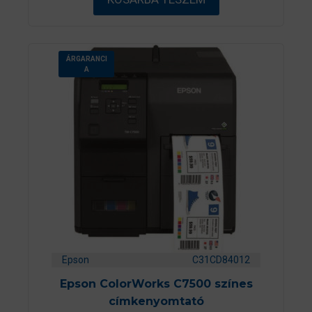
l
ÁRGARANCI
A
Epson
C31CD84012
Epson ColorWorks C7500 színes
címkenyomtató