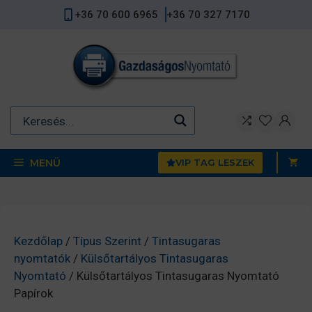
Kilépés
+36 70 600 6965
+36 70 327 7170
a
tartalomba
MENÜ
VIP TAG LESZEK
Kezdőlap
/
Típus Szerint
/
Tintasugaras
nyomtatók
/
Külsőtartályos Tintasugaras
Nyomtató
/ Külsőtartályos Tintasugaras Nyomtató
Papírok