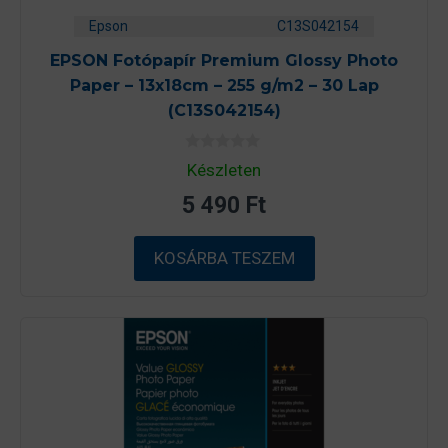
Epson
C13S042154
EPSON Fotópapír Premium Glossy Photo
Paper – 13x18cm – 255 g/m2 – 30 Lap
(C13S042154)
0
Készleten
a
z
5 490
Ft
5
-
b
ő
KOSÁRBA TESZEM
l