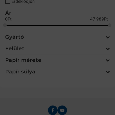
Érdeklődjön
Ár
0
Ft
47 989
Ft
Gyártó
Felület
Papír mérete
Papír súlya