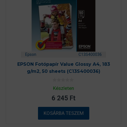
Epson
C13S400036
EPSON Fotópapír Value Glossy A4, 183
g/m2, 50 sheets (C13S400036)
0
Készleten
a
z
6 245
Ft
5
-
b
ő
KOSÁRBA TESZEM
l