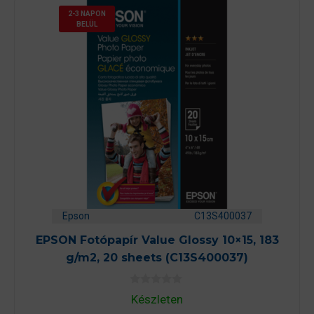
2-3 NAPON
BELÜL
Epson
C13S400037
EPSON Fotópapír Value Glossy 10×15, 183
g/m2, 20 sheets (C13S400037)
0
Készleten
a
z