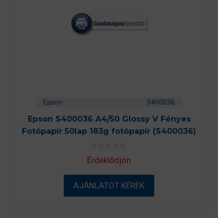
Epson
S400036
Epson S400036 A4/50 Glossy V Fényes
Fotópapír 50lap 183g fotópapír (S400036)
0
Érdeklődjön
a
z
5
-
AJÁNLATOT KÉREK
b
ő
l