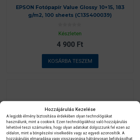
EPSON Fotópapír Value Glossy 10×15, 183
g/m2, 100 sheets (C13S400039)
0
Készleten
a
z
4 900
Ft
5
-
b
ő
KOSÁRBA TESZEM
l
Hozzájárulás Kezelése
A legjobb élmény biztosítása érdekében olyan technológiákat
használunk, mint a cookie-k. Ezen technológiákhoz való hozzájárulás
lehetővé teszi számunkra, hogy olyan adatokat dolgozzunk fel ezen az
oldalon, mint a böngészési viselkedés vagy az egyedi azonosítók. A
hozzájárulás elmaradása vagy visszavonása hátrányosan befolyásolhat