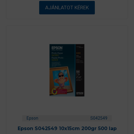
5
-
AJÁNLATOT KÉREK
b
ő
l
Epson
S042549
Epson S042549 10x15cm 200gr 500 lap