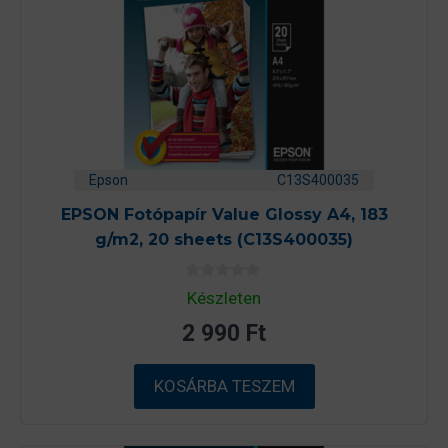
Epson
C13S400035
EPSON Fotópapír Value Glossy A4, 183
g/m2, 20 sheets (C13S400035)
0
Készleten
a
z
2 990
Ft
5
-
b
ő
KOSÁRBA TESZEM
l