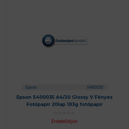
Epson
S400035
Epson S400035 A4/20 Glossy V Fényes
Fotópapír 20lap 183g fotópapír
0
Érdeklődjön
a
z