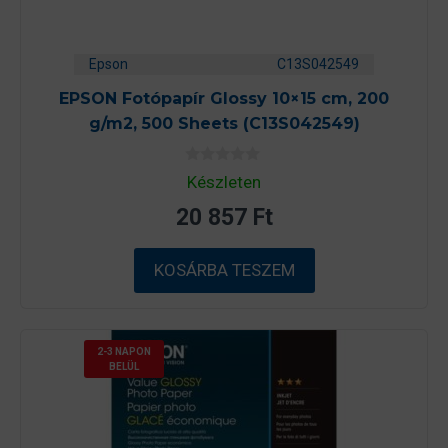
Epson
C13S042549
EPSON Fotópapír Glossy 10×15 cm, 200
g/m2, 500 Sheets (C13S042549)
0
Készleten
a
z
20 857
Ft
5
-
b
ő
KOSÁRBA TESZEM
l
2-3 NAPON
BELÜL