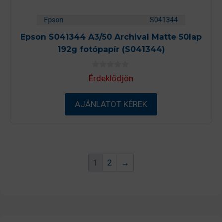
Epson
S041344
Epson S041344 A3/50 Archival Matte 50lap
192g fotópapír (S041344)
0
Érdeklődjön
a
z
5
-
AJÁNLATOT KÉREK
b
ő
l
1
2
→