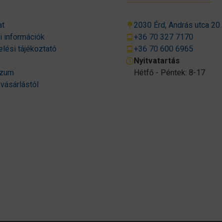
at
2030 Érd, András utca 20.
si információk
+36 70 327 7170
lési tájékoztató
+36 70 600 6965
Nyitvatartás
szum
Hétfő - Péntek: 8-17
 vásárlástól