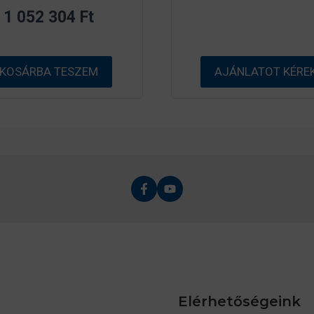
z
-
1 052 304
Ft
5
b
-
ő
b
l
ő
l
KOSÁRBA TESZEM
AJÁNLATOT KÉRE
Elérhetőségeink