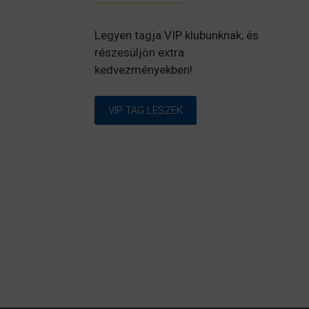
Legyen tagja VIP klubunknak, és
részesüljön extra
kedvezményekben!
VIP TAG LESZEK