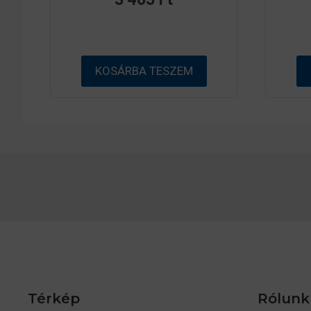
-
b
ő
l
KOSÁRBA TESZEM
Térkép
Rólunk