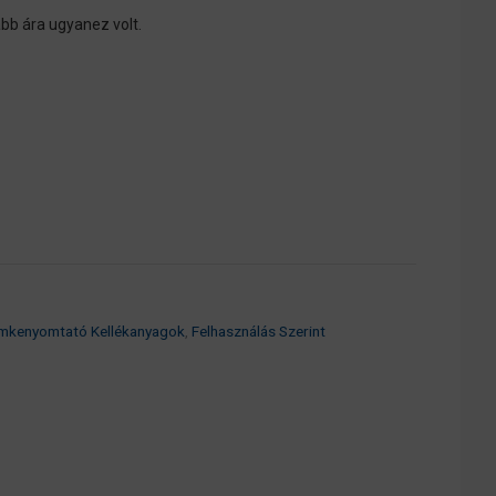
bb ára ugyanez volt.
mkenyomtató Kellékanyagok
,
Felhasználás Szerint