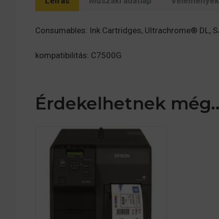
Leírás
Műszaki adatlap
Vélemények 
Consumables: Ink Cartridges, Ultrachrome® DL, SJ
kompatibilitás: C7500G
Érdekelhetnek még