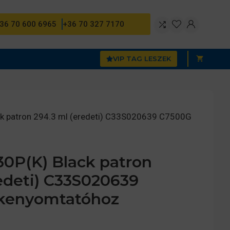
36 70 600 6965
+36 70 327 7170
VIP TAG LESZEK
k patron 294.3 ml (eredeti) C33S020639 C7500G
0P(K) Black patron
edeti) C33S020639
kenyomtatóhoz