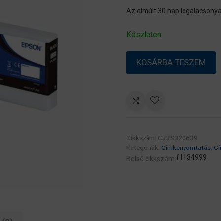
Az elmúlt 30 nap legalacsonya
Készleten
EPSON
KOSÁRBA TESZEM
SJIC30P(K)
Black
patron
294.3
ml
(eredeti)
Cikkszám:
C33S020639
C33S020639
Kategóriák:
Címkenyomtatás
,
Cí
C7500G
f1134999
Belső cikkszám:
címkenyomtatóhoz
mennyiség