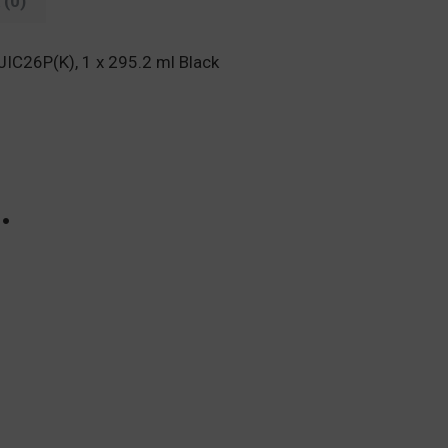
(0)
IC26P(K), 1 x 295.2 ml Black
…