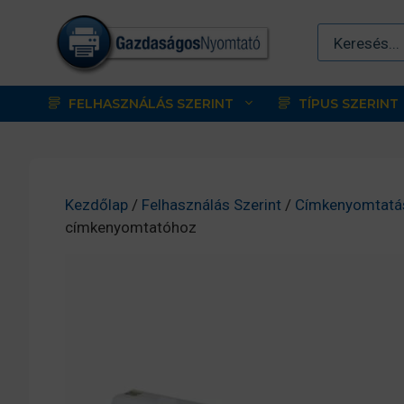
Kilépés
a
tartalomba
FELHASZNÁLÁS SZERINT
TÍPUS SZERINT
Kezdőlap
/
Felhasználás Szerint
/
Címkenyomtatá
címkenyomtatóhoz