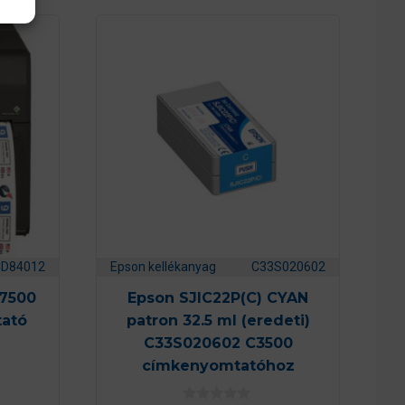
CD84012
Epson kellékanyag
C33S020602
C7500
Epson SJIC22P(C) CYAN
ató
patron 32.5 ml (eredeti)
C33S020602 C3500
címkenyomtatóhoz