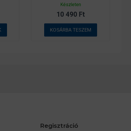
0
Készleten
a
z
10 490
Ft
5
-
b
ő
K
KOSÁRBA TESZEM
l
Regisztráció