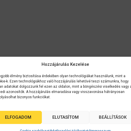
Hozzájárulás Kezelése
egjobb élmény biztosítása érdekében olyan technológiákat használunk, mint a
kie-k. Ezen technológiákhoz való hozzájárulás lehetővé teszi számunkra, hogy
an adatokat dolgozzunk fel ezen az oldalon, mint a böngészési viselkedés vagy 
edi azonosítók. A hozzájárulás elmaradása vagy visszavonása hátrányosan
olyásolhat bizonyos funkciókat.
ELFOGADOM
ELUTASÍTOM
BEÁLLÍTÁSOK
k
Cookie szabályzat
Adatkezelési tájékoztató
Impresszum