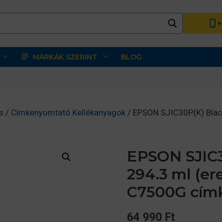
+
MÁRKÁK SZERINT
BLOG
s
/
Címkenyomtató Kellékanyagok
/ EPSON SJIC30P(K) Blac
EPSON SJIC3
294.3 ml (er
C7500G cím
64 990
Ft