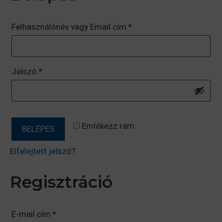
Kötelező
Felhasználónév vagy Email cím
*
Kötelező
Jelszó
*
Emlékezz rám
BELÉPÉS
Elfelejtett jelszó?
Regisztráció
Kötelező
E-mail cím
*