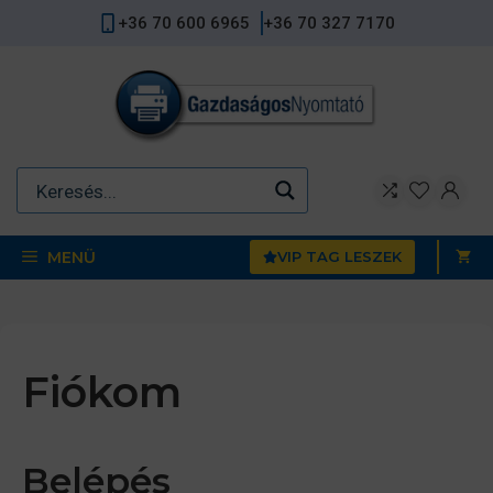
Kilépés
+36 70 600 6965
+36 70 327 7170
a
tartalomba
MENÜ
VIP TAG LESZEK
Fiókom
Belépés