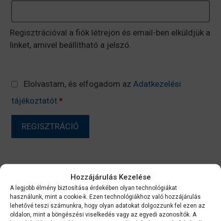
Regisztrációval a fiók létrejön és email-ben elküldjük a
linket, amivel beállítható a jelszó.
Elolvastam, és elfogadom az
Adatkezelési
tájékoztatót
*
REGISZTRÁCIÓ
Hozzájárulás Kezelése
A legjobb élmény biztosítása érdekében olyan technológiákat
használunk, mint a cookie-k. Ezen technológiákhoz való hozzájárulás
lehetővé teszi számunkra, hogy olyan adatokat dolgozzunk fel ezen az
oldalon, mint a böngészési viselkedés vagy az egyedi azonosítók. A