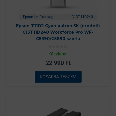
Epson kellékanyag
C13T11D240
Epson T11D2 Cyan patron 5K (eredeti)
C13T11D240 Workforce Pro WF-
C5390/C5890 széria
0
Készleten
a
z
22 990
Ft
5
-
b
ő
KOSÁRBA TESZEM
l