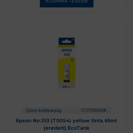
KOSÁRBA TESZEM
l
Epson kellékanyag
C13T00S44A
Epson No.103 (T00S4) yellow tinta 65ml
(eredeti) EcoTank