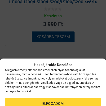
L1100/L1200/L3100/L3200/L5100/5200 széria
0
Készleten
a
z
3 990
Ft
5
-
b
ő
KOSÁRBA TESZEM
l
Hozzájárulás Kezelése
A legjobb élmény biztosítása érdekében olyan technológiákat
használunk, mint a cookie-k. Ezen technológiákhoz való hozzájárulás
lehetővé teszi számunkra, hogy olyan adatokat dolgozzunk fel ezen az
oldalon, mint a böngészési viselkedés vagy az egyedi azonosítók. A
hozzájárulás elmaradása vagy visszavonása hátrányosan befolyásolhat
bizonyos funkciókat.
ELFOGADOM