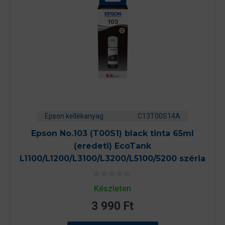
Epson kellékanyag
C13T00S14A
Epson No.103 (T00S1) black tinta 65ml
(eredeti) EcoTank
L1100/L1200/L3100/L3200/L5100/5200 széria
0
Készleten
a
z
3 990
Ft
5
-
b