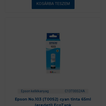
ő
KOSÁRBA TESZEM
l
Epson kellékanyag
C13T00S24A
Epson No.103 (T00S2) cyan tinta 65ml
(eredeti) EcoTank