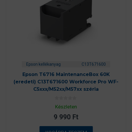
Epson kellékanyag
C13T671600
Epson T6716 MaintenanceBox 60K
(eredeti) C13T671600 Workforce Pro WF-
C5xxx/M52xx/M57xx széria
0
Készleten
a
z
9 990
Ft
5
-
b
ő