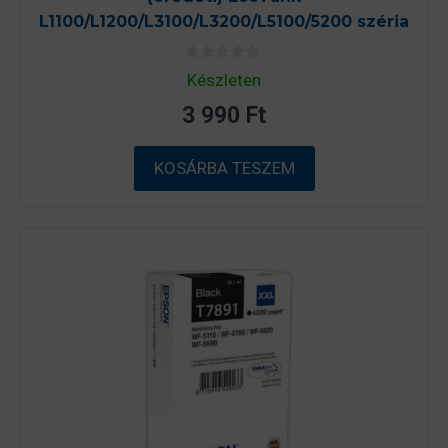
L1100/L1200/L3100/L3200/L5100/5200 széria
0
Készleten
a
z
3 990
Ft
5
-
b
ő
KOSÁRBA TESZEM
l