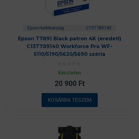
Epson kellékanyag
C13T789140
Epson T7891 Black patron 4K (eredeti)
C13T789140 Workforce Pro WF-
5110/5190/5620/5690 széria
0
Készleten
a
z
20 900
Ft
5
-
b
ő
KOSÁRBA TESZEM
l