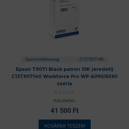
Epson kellékanyag
C13T90714N
Epson T9071 Black patron 10K (eredeti)
C13T907140 Workforce Pro WF-6090/6590
széria
0
Készleten
a
z
41 500
Ft
5
-
b
ő
KOSÁRBA TESZEM
l