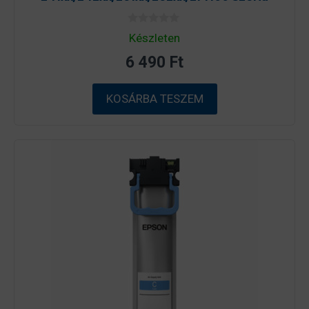
0
Készleten
a
z
6 490
Ft
5
-
b
ő
KOSÁRBA TESZEM
l