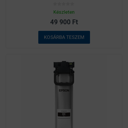
0
Készleten
a
z
49 900
Ft
5
-
b
ő
KOSÁRBA TESZEM
l