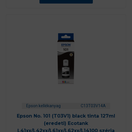
Epson kellékanyag
C13T03V14A
Epson No. 101 (T03V1) black tinta 127ml
(eredeti) Ecotank
L41xx/L42xx/L61xx/L62xx/L14100 széria