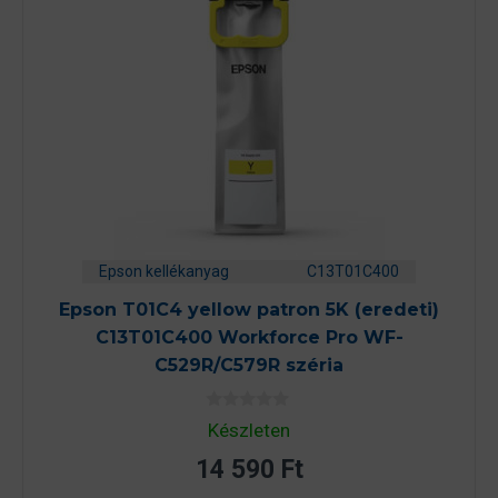
Epson kellékanyag
C13T01C400
Epson T01C4 yellow patron 5K (eredeti)
C13T01C400 Workforce Pro WF-
C529R/C579R széria
0
Készleten
a
z
14 590
Ft
5
-