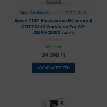
Epson kellékanyag
C13T11D140
Epson T11D1 Black patron 5K (eredeti)
C13T11D140 Workforce Pro WF-
C5390/C5890 széria
0
Készleten
a
z
24 290
Ft
5
-
b
ő
KOSÁRBA TESZEM
l