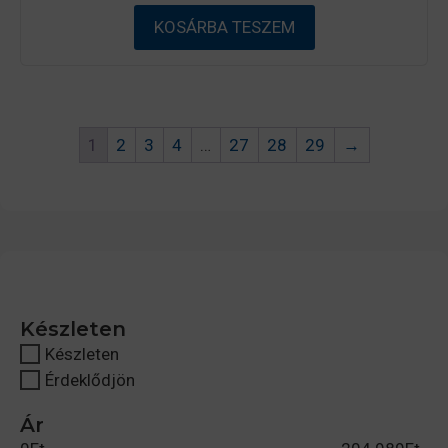
b
ő
KOSÁRBA TESZEM
l
1
2
3
4
…
27
28
29
→
Készleten
Készleten
Érdeklődjön
Ár