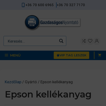
Kilépés
+36 70 600 6965
+36 70 327 7170
a
tartalomba
MENÜ
VIP TAG LESZEK
Kezdőlap
/ Gyártó / Epson kellékanyag
Epson kellékanyag