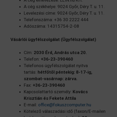
A cég elnevezése: ELIN.hu Kft.
A cég székhelye: 9024 Győr, Déry T. u. 11.
Levelezési címe: 9024 Győr, Déry T. u. 11.
Telefonszáma: +36 30 2222 444
Adószáma: 14315754-2-08
Vásárlói ügyfélszolgálat (Ügyfélszolgálat)
Cím:
2030 Érd, András utca 20.
Telefon:
+36-23-390460
Telefonos ügyfélszolgálat nyitva
tartás:
hétfőtől péntekig: 8-17-ig,
szombat-
vasárnap: zárva.
Fax:
+36-23-390460
Kapcsolattartó személy:
Kovács
Krisztián és Fekete Attila
E-mail:
office@fokuszcomputer.hu
Kötelező válaszadási idő (faxon/E-mailen