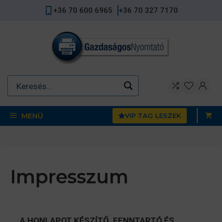
Kilépés
+36 70 600 6965
+36 70 327 7170
a
tartalomba
MENÜ
VIP TAG LESZEK
Impresszum
A HONLAPOT KÉSZÍTŐ, FENNTARTÓ ÉS