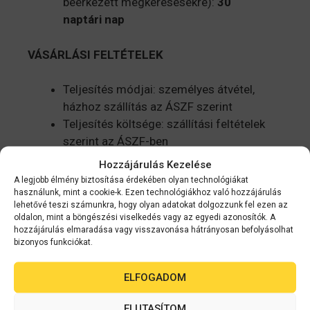
beérkezett megkeresésekre):
30
naptári
nap
VÁSÁRLÁSI FELTÉTELEK
Teljesítés módjai: személyes átvétel,
házhoz szállítás az ÁSZF szerint
Teljesítés költsége: szállítási feltételek
szerint az ÁSZF-ben
Telefonos ügyelet nyitva tartás: Az online
Hozzájárulás Kezelése
megrendelt termékek kiszállítása
A legjobb élmény biztosítása érdekében olyan technológiákat
általában 5-10 munkanapon belül történik.
használunk, mint a cookie-k. Ezen technológiákhoz való hozzájárulás
lehetővé teszi számunkra, hogy olyan adatokat dolgozzunk fel ezen az
Amennyiben a termék nincs raktáron, úgy
oldalon, mint a böngészési viselkedés vagy az egyedi azonosítók. A
e-mail és/vagy telefon útján értesítünk a
hozzájárulás elmaradása vagy visszavonása hátrányosan befolyásolhat
bizonyos funkciókat.
várható szállításról.
Termékekre érvényes szavatosság és
ELFOGADOM
annak részletei: Termék tárgyoldalon
Termékekre érvényes jótállás és annak
ELUTASÍTOM