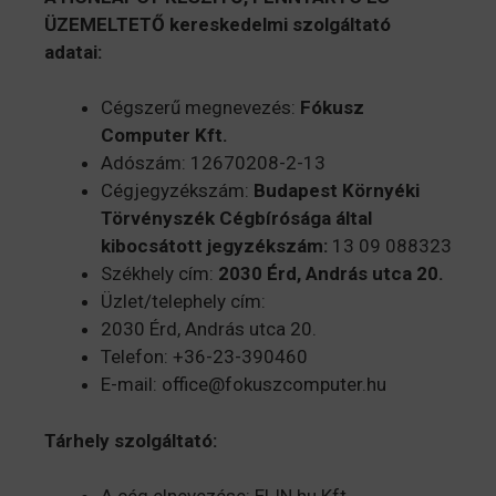
ÜZEMELTETŐ kereskedelmi szolgáltató
adatai:
Cégszerű megnevezés:
Fókusz
Computer Kft.
Adószám: 12670208-2-13
Cégjegyzékszám:
Budapest Környéki
Törvényszék Cégbírósága által
kibocsátott
jegyzékszám:
13 09 088323
Székhely cím:
2030 Érd, András utca 20.
Üzlet/telephely cím:
2030 Érd, András utca 20.
Telefon: +36-23-390460
E-mail: office@fokuszcomputer.hu
Tárhely szolgáltató: