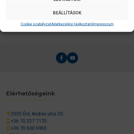
részletei: Termék tárgyoldalon
BEÁLLÍTÁSOK
Cookie szabályzat
Adatkezelési tájékoztató
Impresszum
Elérhetőségeink
2030 Érd, András utca 20.
+36 70 327 7170
+36 70 600 6965