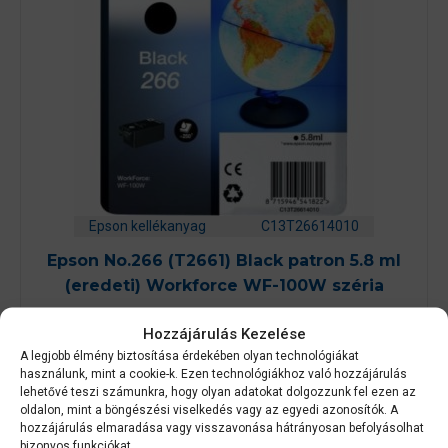
Epson kellékanyag
C13T26614010
Epson No.266 (T2661) Black patron 5.8 ml
(eredeti) Workforce WF-100W széria
Hozzájárulás Kezelése
0
Készleten
a
A legjobb élmény biztosítása érdekében olyan technológiákat
z
használunk, mint a cookie-k. Ezen technológiákhoz való hozzájárulás
9 801
Ft
5
lehetővé teszi számunkra, hogy olyan adatokat dolgozzunk fel ezen az
-
b
oldalon, mint a böngészési viselkedés vagy az egyedi azonosítók. A
ő
hozzájárulás elmaradása vagy visszavonása hátrányosan befolyásolhat
KOSÁRBA TESZEM
l
bizonyos funkciókat.