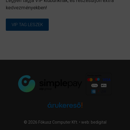
Legyen tagja VIP klubunknak, és részesüljön extra
kedvezményekben!
VIP TAG LESZEK
© 2026 Fókusz Computer Kft. • web:
bedigital