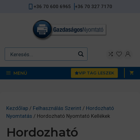
Kilépés
+36 70 600 6965
+36 70 327 7170
a
tartalomba
MENÜ
VIP TAG LESZEK
Kezdőlap
/
Felhasználás Szerint
/
Hordozható
Nyomtatás
/ Hordozható Nyomtató Kellékek
Hordozható