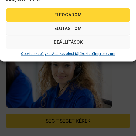
ELFOGADOM
ELUTASÍTOM
BEÁLLÍTÁSOK
Cookie szabályzat
Adatkezelési tájékoztató
Impresszum
SEGÍTSÉGET KÉREK