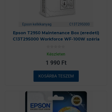
Epson kellékanyag
C13T295000
Epson T2950 Maintenance Box (eredeti)
C13T295000 Workforce WF-100W széria
0
Készleten
a
z
1 990
Ft
5
-
b
ő
KOSÁRBA TESZEM
l