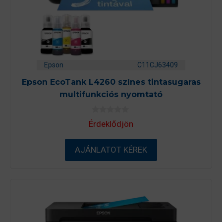
Epson
C11CJ63409
Epson EcoTank L4260 színes tintasugaras
multifunkciós nyomtató
0
Érdeklődjön
a
z
5
-
AJÁNLATOT KÉREK
b
ő
l