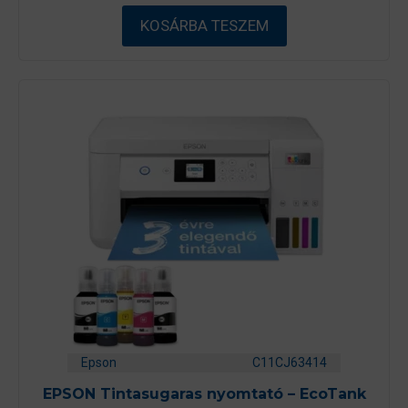
b
ő
KOSÁRBA TESZEM
l
Epson
C11CJ63414
EPSON Tintasugaras nyomtató – EcoTank