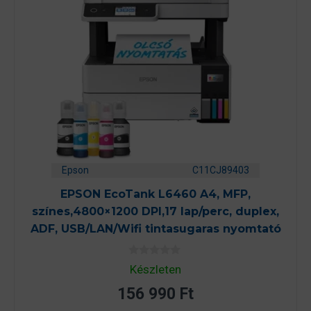
Epson
C11CJ89403
EPSON EcoTank L6460 A4, MFP,
színes,4800×1200 DPI,17 lap/perc, duplex,
ADF, USB/LAN/Wifi tintasugaras nyomtató
0
Készleten
a
z
156 990
Ft
5
-