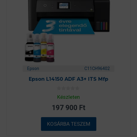
Epson
C11CH96402
Epson L14150 ADF A3+ ITS Mfp
0
Készleten
a
z
197 900
Ft
5
-
b
ő
KOSÁRBA TESZEM
l