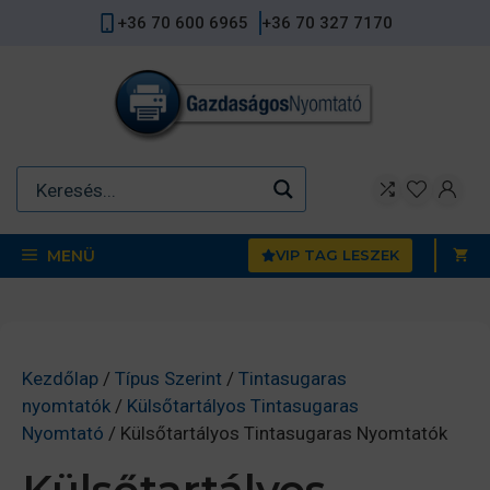
Kilépés
+36 70 600 6965
+36 70 327 7170
a
tartalomba
MENÜ
VIP TAG LESZEK
Kezdőlap
/
Típus Szerint
/
Tintasugaras
nyomtatók
/
Külsőtartályos Tintasugaras
Nyomtató
/ Külsőtartályos Tintasugaras Nyomtatók