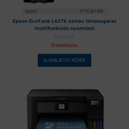
Epson
C11CJ61406
Epson EcoTank L6276 színes tintasugaras
multifunkciós nyomtató
0
Érdeklődjön
a
z
5
-
AJÁNLATOT KÉREK
b
ő
l