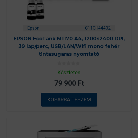
Epson
C11CH44402
EPSON EcoTank M1170 A4, 1200×2400 DPI,
39 lap/perc, USB/LAN/Wifi mono fehér
tintasugaras nyomtató
0
Készleten
a
z
79 900
Ft
5
-
b
ő
KOSÁRBA TESZEM
l