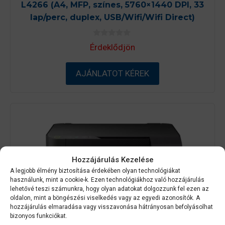
L4266 (A4, MFP, színes, 5760×1440 DPI, 33
lap/perc, duplex, USB/Wifi/Wifi Direct)
0
Érdeklődjön
a
z
5
-
AJÁNLATOT KÉREK
b
ő
l
Hozzájárulás Kezelése
A legjobb élmény biztosítása érdekében olyan technológiákat
használunk, mint a cookie-k. Ezen technológiákhoz való hozzájárulás
lehetővé teszi számunkra, hogy olyan adatokat dolgozzunk fel ezen az
oldalon, mint a böngészési viselkedés vagy az egyedi azonosítók. A
hozzájárulás elmaradása vagy visszavonása hátrányosan befolyásolhat
bizonyos funkciókat.