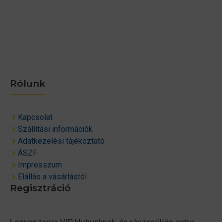
Rólunk
Kapcsolat
Szállítási információk
Adatkezelési tájékoztató
ÁSZF
Impresszum
Elállás a vásárlástól
Regisztráció
Legyen tagja VIP klubunknak, és részesüljön extra