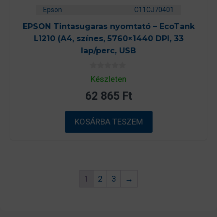
Epson
C11CJ70401
EPSON Tintasugaras nyomtató – EcoTank
L1210 (A4, színes, 5760×1440 DPI, 33
lap/perc, USB
0
Készleten
a
z
62 865
Ft
5
-
b
ő
KOSÁRBA TESZEM
l
1
2
3
→