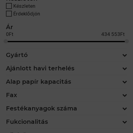
Készleten
Érdeklődjön
Ár
0
Ft
434 553
Ft
Gyártó
Ajánlott havi terhelés
Alap papír kapacitás
Fax
Festékanyagok száma
Fukcionalitás