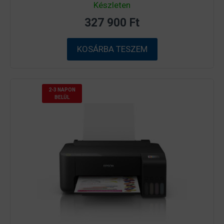
0
Készleten
a
z
327 900
Ft
5
-
b
ő
KOSÁRBA TESZEM
l
2-3 NAPON
BELÜL