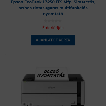
Epson EcoTank L3250 ITS Mfp, Simatetős,
színes tintasugaras multifunkciós
nyomtató
0
Érdeklődjön
a
z
5
-
AJÁNLATOT KÉREK
b
ő
l