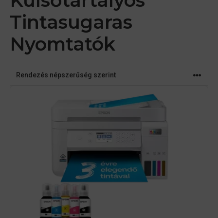
Külsőtartályos
Tintasugaras
Nyomtatók