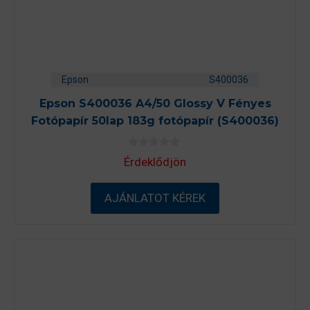
Epson
S400036
Epson S400036 A4/50 Glossy V Fényes
Fotópapír 50lap 183g fotópapír (S400036)
0
Érdeklődjön
a
z
5
-
AJÁNLATOT KÉREK
b
ő
l