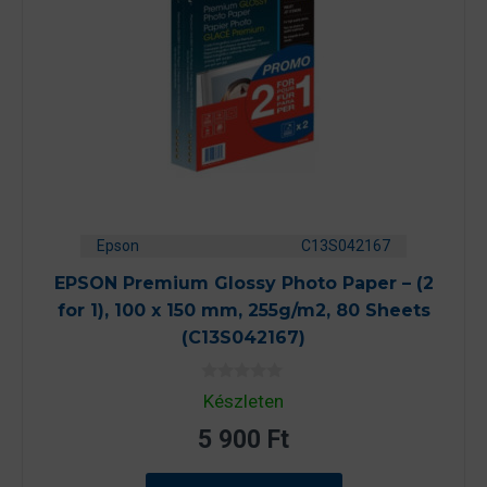
Epson
C13S042167
EPSON Premium Glossy Photo Paper – (2
for 1), 100 x 150 mm, 255g/m2, 80 Sheets
(C13S042167)
0
Készleten
a
z
5 900
Ft
5
-
b
ő