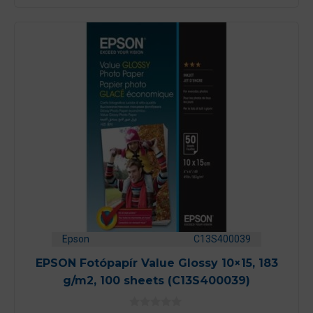
Epson
C13S400039
EPSON Fotópapír Value Glossy 10×15, 183
g/m2, 100 sheets (C13S400039)