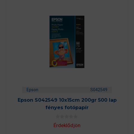
Epson
S042549
Epson S042549 10x15cm 200gr 500 lap
fényes fotópapír
0
Érdeklődjön
a
z