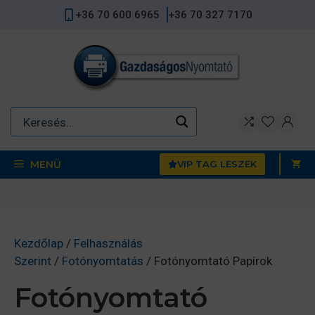
Kilépés
+36 70 600 6965
+36 70 327 7170
a
tartalomba
MENÜ
VIP TAG LESZEK
Kezdőlap
/
Felhasználás
Szerint
/
Fotónyomtatás
/ Fotónyomtató Papírok
Fotónyomtató