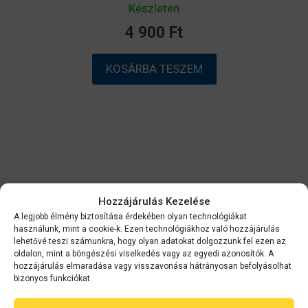
0
Készleten
a
z
4 900
Ft
5
-
b
ő
KOSÁRBA TESZEM
l
Hozzájárulás Kezelése
A legjobb élmény biztosítása érdekében olyan technológiákat
használunk, mint a cookie-k. Ezen technológiákhoz való hozzájárulás
lehetővé teszi számunkra, hogy olyan adatokat dolgozzunk fel ezen az
oldalon, mint a böngészési viselkedés vagy az egyedi azonosítók. A
hozzájárulás elmaradása vagy visszavonása hátrányosan befolyásolhat
bizonyos funkciókat.