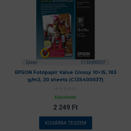
Epson
C13S400037
EPSON Fotópapír Value Glossy 10×15, 183
g/m2, 20 sheets (C13S400037)
0
Készleten
a
z
2 249
Ft
5
-
b
ő
KOSÁRBA TESZEM
l