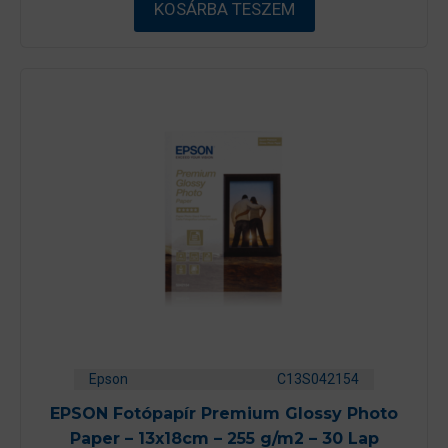
KOSÁRBA TESZEM
l
Epson
C13S042154
EPSON Fotópapír Premium Glossy Photo
Paper – 13x18cm – 255 g/m2 – 30 Lap