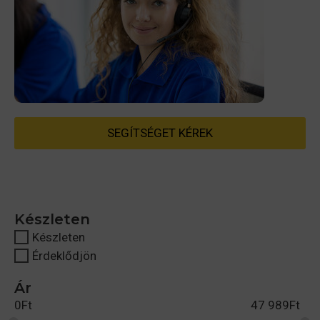
SEGÍTSÉGET KÉREK
Készleten
Készleten
Érdeklődjön
Ár
0
Ft
47 989
Ft