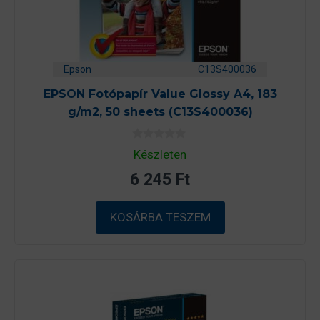
Epson
C13S400036
EPSON Fotópapír Value Glossy A4, 183
g/m2, 50 sheets (C13S400036)
0
Készleten
a
z
6 245
Ft
5
-
b
ő
KOSÁRBA TESZEM
l