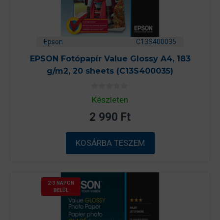
Epson
C13S400035
EPSON Fotópapír Value Glossy A4, 183
g/m2, 20 sheets (C13S400035)
0
Készleten
a
z
2 990
Ft
5
-
b
ő
KOSÁRBA TESZEM
l
2-3 NAPON
BELÜL