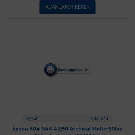
5
-
AJÁNLATOT KÉREK
b
ő
l
Epson
S041344
Epson S041344 A3/50 Archival Matte 50lap