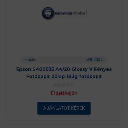
Epson
S400035
Epson S400035 A4/20 Glossy V Fényes
Fotópapír 20lap 183g fotópapír
0
Érdeklődjön
a
z
5
-
AJÁNLATOT KÉREK
b
ő
l