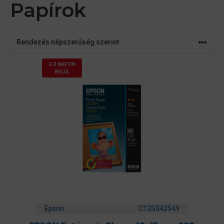
Papírok
2-3 NAPON
BELÜL
Epson
C13S042549