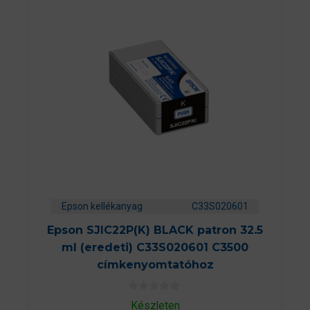
Epson kellékanyag
C33S020601
Epson SJIC22P(K) BLACK patron 32.5
ml (eredeti) C33S020601 C3500
címkenyomtatóhoz
0
Készleten
a