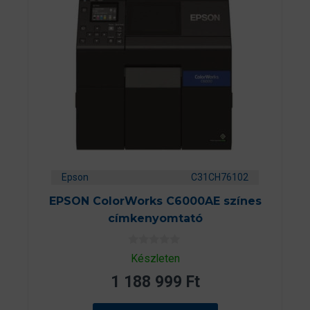
Epson
C31CH76102
EPSON ColorWorks C6000AE színes
címkenyomtató
0
Készleten
a
z
1 188 999
Ft
5
-
b