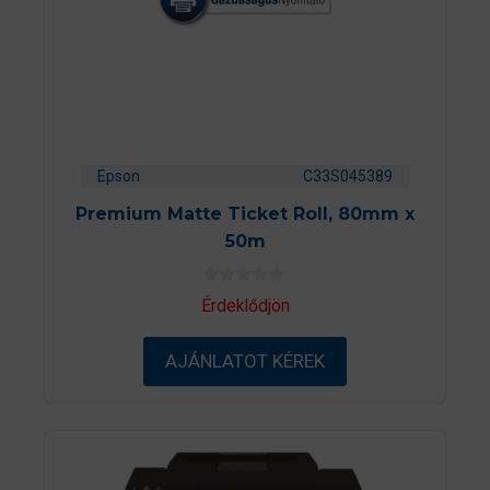
Epson
C33S045389
Premium Matte Ticket Roll, 80mm x
50m
0
Érdeklődjön
a
z
5
AJÁNLATOT KÉREK
-
b
ő
l