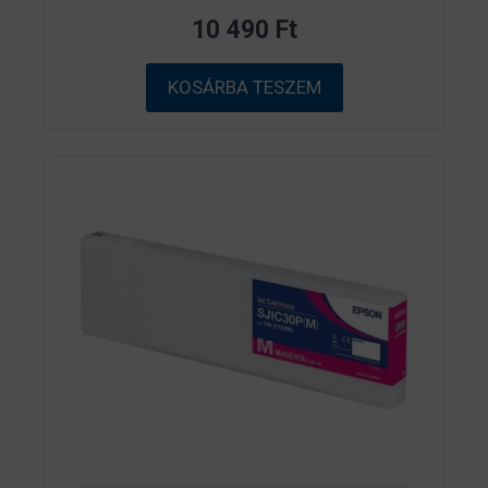
z
10 490
Ft
5
-
b
ő
KOSÁRBA TESZEM
l