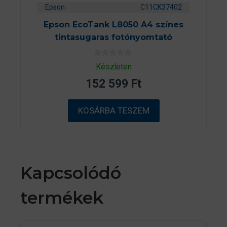
Epson
C11CK37402
Epson EcoTank L8050 A4 színes
tintasugaras fotónyomtató
0
Készleten
a
z
152 599
Ft
5
-
b
ő
KOSÁRBA TESZEM
l
Kapcsolódó
termékek