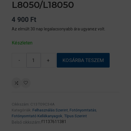
L8050/L18050
4 900
Ft
Az elmúlt 30 nap legalacsonyabb ára ugyanez volt.
Készleten
-
+
KOSÁRBA TESZEM
Epson
No.108
(T09C3)
magenta
tinta
70ml
Cikkszám:
C13T09C34A
(eredeti)
Kategóriák:
Felhasználás Szerint
,
Fotónyomtatás
,
Ecotank
Fotónyomtató Kellékanyagok
,
Típus Szerint
L8050/L18050
f1137611381
Belső cikkszám:
mennyiség