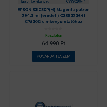
Epson kellékanyag
C33S020641
EPSON SJIC30P(M) Magenta patron
294.3 ml (eredeti) C33S020641
C7500G címkenyomtatóhoz
0
Készleten
a
z
64 990
Ft
5
-
b
ő
KOSÁRBA TESZEM
l