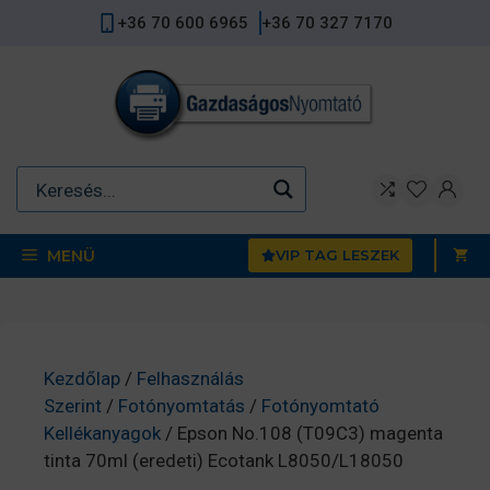
Kilépés
+36 70 600 6965
+36 70 327 7170
a
tartalomba
MENÜ
VIP TAG LESZEK
Kezdőlap
/
Felhasználás
Szerint
/
Fotónyomtatás
/
Fotónyomtató
Kellékanyagok
/ Epson No.108 (T09C3) magenta
tinta 70ml (eredeti) Ecotank L8050/L18050