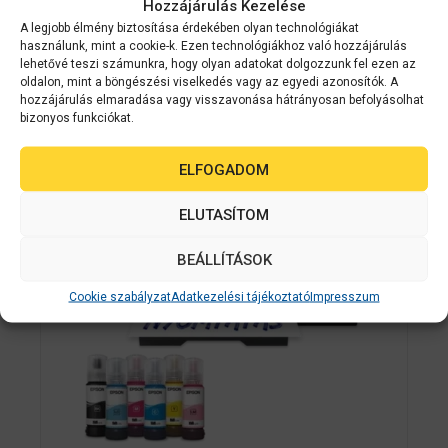
Készleten
Hozzájárulás Kezelése
a
z
A legjobb élmény biztosítása érdekében olyan technológiákat
230 900
Ft
5
használunk, mint a cookie-k. Ezen technológiákhoz való hozzájárulás
-
b
lehetővé teszi számunkra, hogy olyan adatokat dolgozzunk fel ezen az
ő
oldalon, mint a böngészési viselkedés vagy az egyedi azonosítók. A
KOSÁRBA TESZEM
l
hozzájárulás elmaradása vagy visszavonása hátrányosan befolyásolhat
bizonyos funkciókat.
ELFOGADOM
ELUTASÍTOM
BEÁLLÍTÁSOK
Cookie szabályzat
Adatkezelési tájékoztató
Impresszum