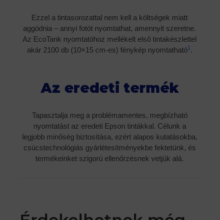
Ezzel a tintasorozattal nem kell a költségek miatt
aggódnia – annyi fotót nyomtathat, amennyit szeretne.
Az EcoTank nyomtatóhoz mellékelt első tintakészlettel
1
akár 2100 db (10×15 cm-es) fénykép nyomtatható
.
Az eredeti termék
Tapasztalja meg a problémamentes, megbízható
nyomtatást az eredeti Epson tintákkal. Célunk a
legjobb minőség biztosítása, ezért alapos kutatásokba,
csúcstechnológiás gyárlétesítményekbe fektetünk, és
termékeinket szigorú ellenőrzésnek vetjük alá.