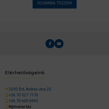
ő
KOSÁRBA TESZEM
l
Elérhetőségeink
2030 Érd, András utca 20.
+36 70 327 7170
+36 70 600 6965
Nyitvatartás