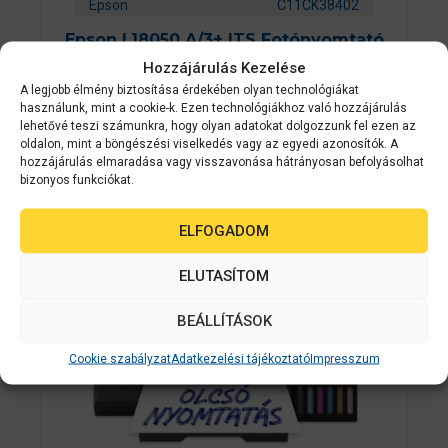
Epson
C11CK38402
Epson L18050 A/3+ ITS Fotónyomtató
Hozzájárulás Kezelése
A legjobb élmény biztosítása érdekében olyan technológiákat
0
Készleten
a
használunk, mint a cookie-k. Ezen technológiákhoz való hozzájárulás
z
lehetővé teszi számunkra, hogy olyan adatokat dolgozzunk fel ezen az
230 900
Ft
5
oldalon, mint a böngészési viselkedés vagy az egyedi azonosítók. A
-
b
hozzájárulás elmaradása vagy visszavonása hátrányosan befolyásolhat
ő
bizonyos funkciókat.
KOSÁRBA TESZEM
l
ELFOGADOM
ELUTASÍTOM
BEÁLLÍTÁSOK
Cookie szabályzat
Adatkezelési tájékoztató
Impresszum