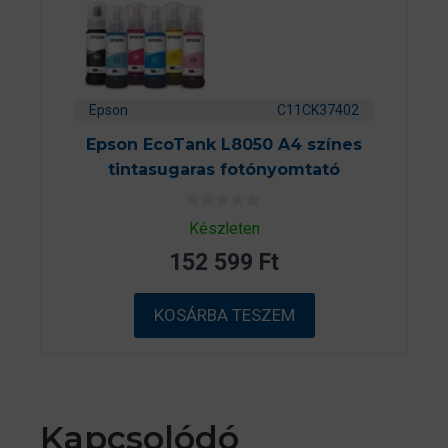
Epson
C11CK37402
Epson EcoTank L8050 A4 színes
tintasugaras fotónyomtató
0
Készleten
a
z
152 599
Ft
5
-
b
ő
KOSÁRBA TESZEM
l
Kapcsolódó