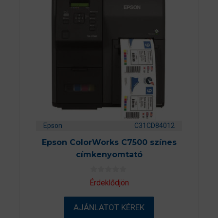
Epson
C31CD84012
Epson ColorWorks C7500 színes
címkenyomtató
0
Érdeklődjön
a
z
5
AJÁNLATOT KÉREK
-
b