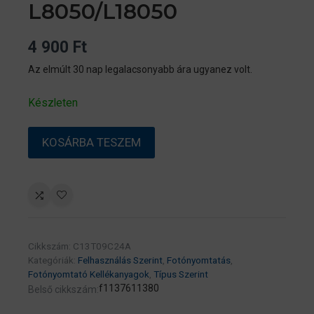
L8050/L18050
4 900
Ft
Az elmúlt 30 nap legalacsonyabb ára ugyanez volt.
Készleten
Epson
KOSÁRBA TESZEM
No.108
(T09C2)
cyan
tinta
70ml
(eredeti)
Cikkszám:
C13T09C24A
Ecotank
Kategóriák:
Felhasználás Szerint
,
Fotónyomtatás
,
L8050/L18050
Fotónyomtató Kellékanyagok
,
Típus Szerint
f1137611380
Belső cikkszám:
mennyiség