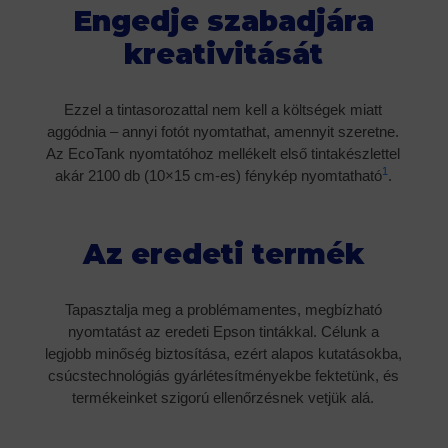
Engedje szabadjára
kreativitását
Ezzel a tintasorozattal nem kell a költségek miatt
aggódnia – annyi fotót nyomtathat, amennyit szeretne.
Az EcoTank nyomtatóhoz mellékelt első tintakészlettel
1
akár 2100 db (10×15 cm-es) fénykép nyomtatható
.
Az eredeti termék
Tapasztalja meg a problémamentes, megbízható
nyomtatást az eredeti Epson tintákkal. Célunk a
legjobb minőség biztosítása, ezért alapos kutatásokba,
csúcstechnológiás gyárlétesítményekbe fektetünk, és
termékeinket szigorú ellenőrzésnek vetjük alá.