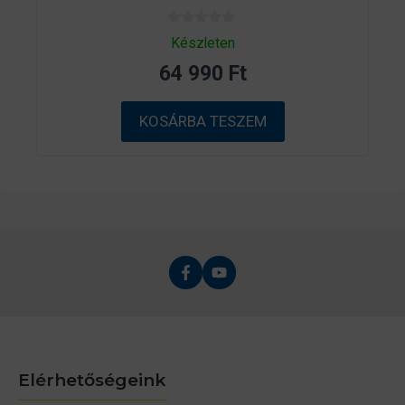
0
Készleten
a
z
64 990
Ft
5
-
b
ő
KOSÁRBA TESZEM
l
Elérhetőségeink