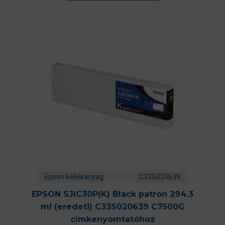
ő
l
Epson kellékanyag
C33S020639
EPSON SJIC30P(K) Black patron 294.3
ml (eredeti) C33S020639 C7500G
címkenyomtatóhoz