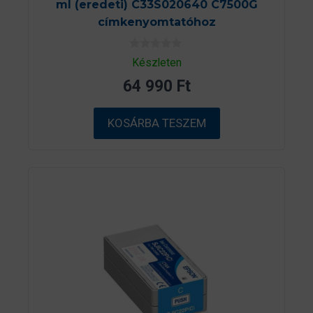
ml (eredeti) C33S020640 C7500G
címkenyomtatóhoz
0
Készleten
a
z
64 990
Ft
5
-
b
ő
KOSÁRBA TESZEM
l