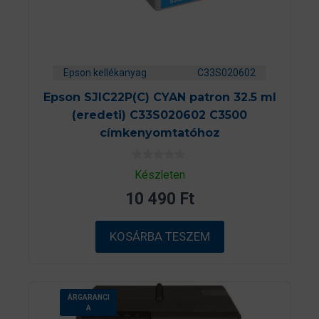
Epson kellékanyag
C33S020602
Epson SJIC22P(C) CYAN patron 32.5 ml
(eredeti) C33S020602 C3500
címkenyomtatóhoz
0
Készleten
a
z
10 490
Ft
5
-
b
ő
KOSÁRBA TESZEM
l
ÁRGARANCI
A