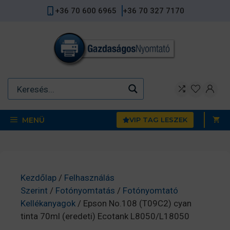
Kilépés
+36 70 600 6965
+36 70 327 7170
a
tartalomba
MENÜ
VIP TAG LESZEK
Kezdőlap
/
Felhasználás
Szerint
/
Fotónyomtatás
/
Fotónyomtató
Kellékanyagok
/ Epson No.108 (T09C2) cyan
tinta 70ml (eredeti) Ecotank L8050/L18050