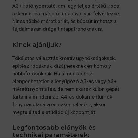
A3+ fotónyomtató, ami egy teljes értékű irodai
szkenner és másoló tudásával van felvértezve.
Nincs többé méretkorlát, és búcsút inthetsz a
fájdalmasan drága tintapatronoknak is.
Kinek ajánljuk?
Tökéletes választás kreatív ügynökségeknek,
építészirodáknak, dizájnereknek és komoly
hobbifotósoknak. Ha a munkádhoz
elengedhetetlen a lenyűgöző A3-as vagy A3+
méretű nyomtatás, de nem akarsz külön gépet
tartani a mindennapi A4-es dokumentumok
fénymásolására és szkennelésére, akkor
megtaláltad a stúdiód új központját.
Legfontosabb előnyök és
technikai paraméterek: