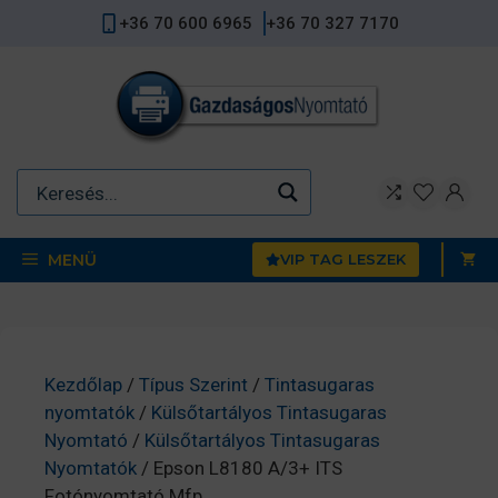
Kilépés
+36 70 600 6965
+36 70 327 7170
a
tartalomba
MENÜ
VIP TAG LESZEK
Kezdőlap
/
Típus Szerint
/
Tintasugaras
nyomtatók
/
Külsőtartályos Tintasugaras
Nyomtató
/
Külsőtartályos Tintasugaras
Nyomtatók
/ Epson L8180 A/3+ ITS
Fotónyomtató Mfp