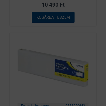
z
10 490
Ft
5
-
b
ő
KOSÁRBA TESZEM
l
Epson kellékanyag
C33S020642