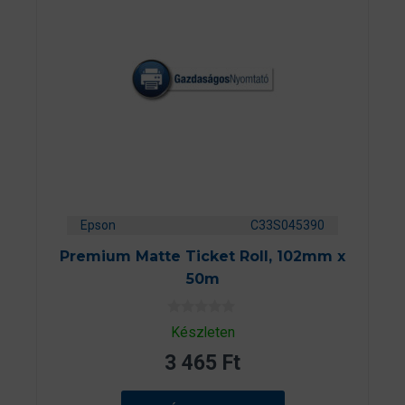
Epson
C33S045390
Premium Matte Ticket Roll, 102mm x
50m
0
Készleten
a
z
3 465
Ft
5
-
b
ő