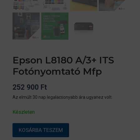
Epson L8180 A/3+ ITS
Fotónyomtató Mfp
252 900
Ft
Az elmúlt 30 nap legalacsonyabb ára ugyanez volt.
Készleten
Epson
KOSÁRBA TESZEM
L8180