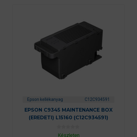
Epson kellékanyag
C12C934591
EPSON C9345 MAINTENANCE BOX
(EREDETI) L15160 (C12C934591)
0
Készleten