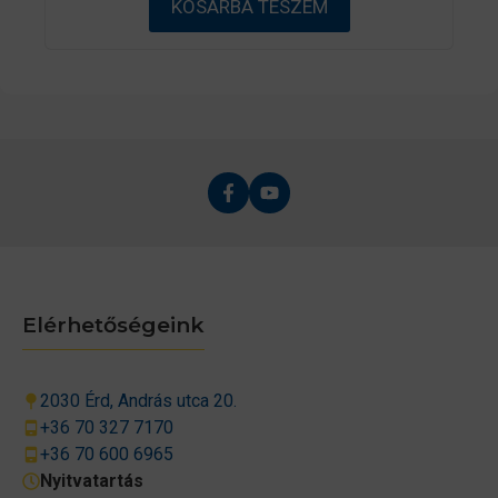
KOSÁRBA TESZEM
l
Elérhetőségeink
2030 Érd, András utca 20.
+36 70 327 7170
+36 70 600 6965
Nyitvatartás