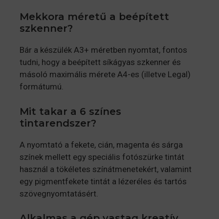
Mekkora méretű a beépített
szkenner?
Bár a készülék A3+ méretben nyomtat, fontos
tudni, hogy a beépített síkágyas szkenner és
másoló maximális mérete A4-es (illetve Legal)
formátumú.
Mit takar a 6 színes
tintarendszer?
A nyomtató a fekete, cián, magenta és sárga
színek mellett egy speciális fotószürke tintát
használ a tökéletes színátmenetekért, valamint
egy pigmentfekete tintát a lézeréles és tartós
szövegnyomtatásért.
Alkalmas a gép vastag kreatív