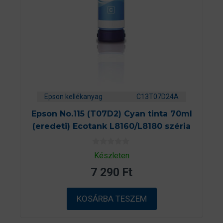
Epson kellékanyag
C13T07D24A
Epson No.115 (T07D2) Cyan tinta 70ml
(eredeti) Ecotank L8160/L8180 széria
0
Készleten
a
z
7 290
Ft
5
-
b
ő
KOSÁRBA TESZEM
l