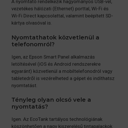
A nyomtató rendelkezik hagyományos USB-vel,
vezetékes hálózati (Ethernet) porttal, Wi-Fi és
Wi-Fi Direct kapcsolattal, valamint beépített SD-
kártya olvasóval is.
Nyomtathatok közvetlenül a
telefonomról?
Igen, az Epson Smart Panel alkalmazás
letöltésével (iOS és Android rendszerekre
egyaránt) közvetlenül a mobiltelefonodról vagy
tabletedről is vezérelheted a gépet és indíthatsz
nyomtatást.
Tényleg olyan olcsó vele a
nyomtatás?
Igen. Az EcoTank tartályos technológiának
köszönhetően a nagy kiszerelésű tintapalackok