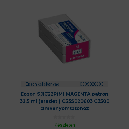
Epson kellékanyag
C33S020603
Epson SJIC22P(M) MAGENTA patron
32.5 ml (eredeti) C33S020603 C3500
címkenyomtatóhoz
0
Készleten
a