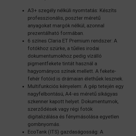
A3+ szegély nélküli nyomtatás: Készíts
professzionális, poszter méretű
anyagokat margók nélkül, azonnal
prezentálható formában.
6 színes Claria ET Premium rendszer: A
fotókhoz szürke, a tűéles irodai
dokumentumokhoz pedig vízálló
pigmentfekete tintát használ a
hagyományos színek mellett. A fekete-
fehér fotóid is drámaian élethűek lesznek.
Multifunkciós kényelem: A gép tetején egy
nagyfelbontású, A4-es méretű síkágyas
szkenner kapott helyet. Dokumentumok,
szerződések vagy régi fotók
digitalizálása és fénymásolása egyetlen
gombnyomás.
EcoTank (ITS) gazdaságosság: A