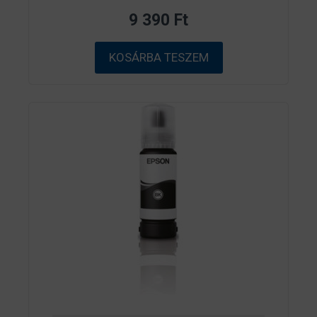
a
z
9 390
Ft
5
-
b
ő
KOSÁRBA TESZEM
l