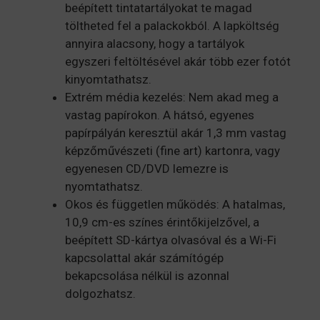
beépített tintatartályokat te magad
töltheted fel a palackokból. A lapköltség
annyira alacsony, hogy a tartályok
egyszeri feltöltésével akár több ezer fotót
kinyomtathatsz.
Extrém média kezelés: Nem akad meg a
vastag papírokon. A hátsó, egyenes
papírpályán keresztül akár 1,3 mm vastag
képzőművészeti (fine art) kartonra, vagy
egyenesen CD/DVD lemezre is
nyomtathatsz.
Okos és független működés: A hatalmas,
10,9 cm-es színes érintőkijelzővel, a
beépített SD-kártya olvasóval és a Wi-Fi
kapcsolattal akár számítógép
bekapcsolása nélkül is azonnal
dolgozhatsz.