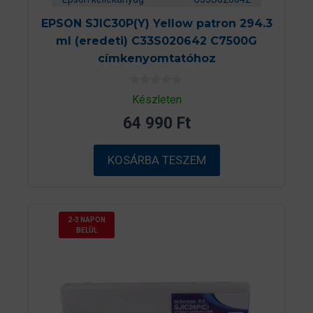
EPSON SJIC30P(Y) Yellow patron 294.3
ml (eredeti) C33S020642 C7500G
címkenyomtatóhoz
0
Készleten
a
z
64 990
Ft
5
-
b
ő
KOSÁRBA TESZEM
l
2-3 NAPON
BELÜL