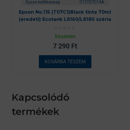
Epson kellékanyag
C13T07C14A
Epson No.115 (T07C1)Black tinta 70ml
(eredeti) Ecotank L8160/L8180 széria
0
Készleten
a
z
7 290
Ft
5
-
b
ő
KOSÁRBA TESZEM
l
Kapcsolódó
termékek