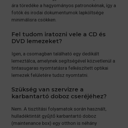
ára töredéke a hagyományos patronokénak, így a
fotók és irodai dokumentumok lapköltsége
minimálisra csökken.
Fel tudom iratozni vele a CD és
DVD lemezeket?
Igen, a csomagban található egy dedikált
lemeztálca, amelynek segítségével közvetlenül a
tintasugaras nyomtatásra felkészített optikai
lemezek felületére tudsz nyomtatni.
Szükség van szervizre a
karbantartó doboz cseréjéhez?
Nem. A tisztítási folyamatok során használt,
hulladéktintát gyűjtő karbantartó doboz
(maintenance box) egy otthon is néhány