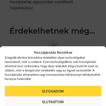
mozdulattal, egyszerűen cserélhető
fogyóeszköz.
Érdekelhetnek még…
Hozzájárulás Kezelése
A legjobb élmény biztosítása érdekében olyan technológiákat
használunk, mint a cookie-k. Ezen technológiákhoz való hozzájárulás
lehetővé teszi számunkra, hogy olyan adatokat dolgozzunk fel ezen az
oldalon, mint a böngészési viselkedés vagy az egyedi azonosítók. A
hozzájárulás elmaradása vagy visszavonása hátrányosan befolyásolhat
bizonyos funkciókat.
ELFOGADOM
ELUTASÍTOM