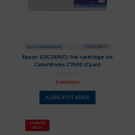
Epson kellékanyag
C33S020619
Epson SJIC26P(C): Ink cartridge for
ColorWorks C7500 (Cyan)
0
Érdeklődjön
a
z
5
AJÁNLATOT KÉREK
-
b
ő
l
2-3 NAPON
BELÜL