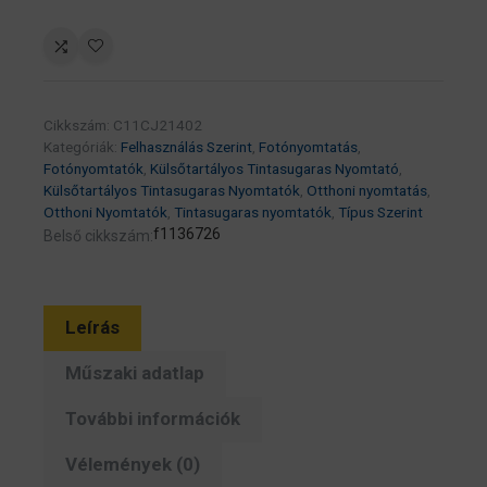
A/3+
ITS
Fotónyomtató
Mfp
mennyiség
Cikkszám:
C11CJ21402
Kategóriák:
Felhasználás Szerint
,
Fotónyomtatás
,
Fotónyomtatók
,
Külsőtartályos Tintasugaras Nyomtató
,
Külsőtartályos Tintasugaras Nyomtatók
,
Otthoni nyomtatás
,
Otthoni Nyomtatók
,
Tintasugaras nyomtatók
,
Típus Szerint
f1136726
Belső cikkszám:
Leírás
Műszaki adatlap
További információk
Vélemények (0)