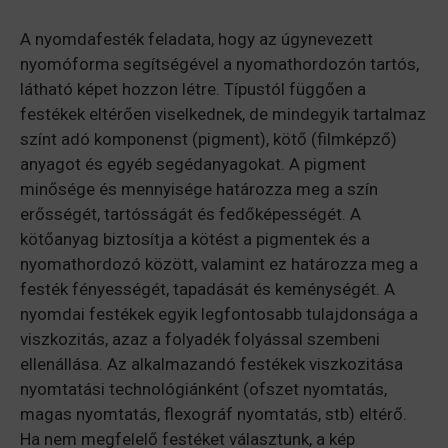
A nyomdafesték feladata, hogy az úgynevezett
nyomóforma segítségével a nyomathordozón tartós,
látható képet hozzon létre. Típustól függően a
festékek eltérően viselkednek, de mindegyik tartalmaz
színt adó komponenst (pigment), kötő (filmképző)
anyagot és egyéb segédanyagokat. A pigment
minősége és mennyisége határozza meg a szín
erősségét, tartósságát és fedőképességét. A
kötőanyag biztosítja a kötést a pigmentek és a
nyomathordozó között, valamint ez határozza meg a
festék fényességét, tapadását és keménységét. A
nyomdai festékek egyik legfontosabb tulajdonsága a
viszkozitás, azaz a folyadék folyással szembeni
ellenállása. Az alkalmazandó festékek viszkozitása
nyomtatási technológiánként (ofszet nyomtatás,
magas nyomtatás, flexográf nyomtatás, stb) eltérő.
Ha nem megfelelő festéket választunk, a kép