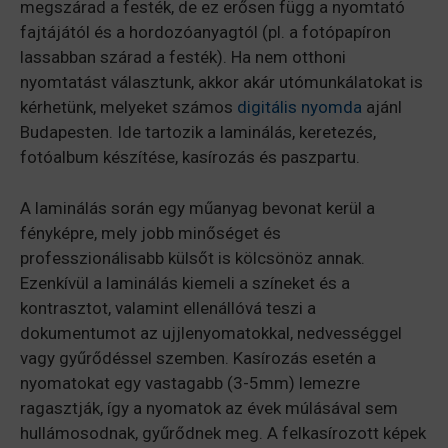
megszárad a festék, de ez erősen függ a nyomtató
fajtájától és a hordozóanyagtól (pl. a fotópapíron
lassabban szárad a festék). Ha nem otthoni
nyomtatást választunk, akkor akár utómunkálatokat is
kérhetünk, melyeket számos
digitális nyomda
ajánl
Budapesten. Ide tartozik a laminálás, keretezés,
fotóalbum készítése, kasírozás és paszpartu.
A laminálás során egy műanyag bevonat kerül a
fényképre, mely jobb minőséget és
professzionálisabb külsőt is kölcsönöz annak.
Ezenkívül a laminálás kiemeli a színeket és a
kontrasztot, valamint ellenállóvá teszi a
dokumentumot az ujjlenyomatokkal, nedvességgel
vagy gyűrődéssel szemben. Kasírozás esetén a
nyomatokat egy vastagabb (3-5mm) lemezre
ragasztják, így a nyomatok az évek múlásával sem
hullámosodnak, gyűrődnek meg. A felkasírozott képek