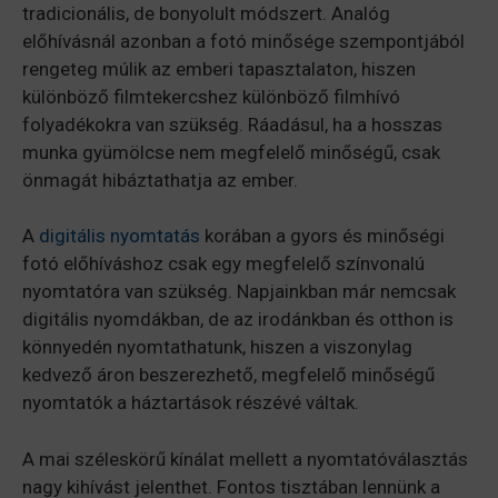
tradicionális, de bonyolult módszert. Analóg
előhívásnál azonban a fotó minősége szempontjából
rengeteg múlik az emberi tapasztalaton, hiszen
különböző filmtekercshez különböző filmhívó
folyadékokra van szükség. Ráadásul, ha a hosszas
munka gyümölcse nem megfelelő minőségű, csak
önmagát hibáztathatja az ember.
A
digitális nyomtatás
korában a gyors és minőségi
fotó előhíváshoz csak egy megfelelő színvonalú
nyomtatóra van szükség. Napjainkban már nemcsak
digitális nyomdákban, de az irodánkban és otthon is
könnyedén nyomtathatunk, hiszen a viszonylag
kedvező áron beszerezhető, megfelelő minőségű
nyomtatók a háztartások részévé váltak.
A mai széleskörű kínálat mellett a nyomtatóválasztás
nagy kihívást jelenthet. Fontos tisztában lennünk a