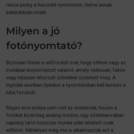
része pedig a használt nyomtatón, illetve annak
kalibrálásán múlik.
Milyen a jó
fotónyomtató?
Biztosan Önnel is előfordult már, hogy otthon vagy az
irodában kinyomtatott valamit, amely csíkosan, fakón
vagy teljesen eltorzult színekkel született meg. A
legtöbb esetben ilyenkor a nyomtatóban kell keresni a
hiba forrását.
Régen erre esélye sem volt az embernek, hiszen a
fotókat kizárólag analóg módon, egy sötétkamrában
napokig tartó hosszas munka után lehetett csak
előhívni. Néhányan még ma is alkalmazzák ezt a