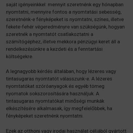
saját igényeinkkel: mennyit szeretnénk egy hónapban
nyomtatni, mennyire fontos a nyomtatási sebesség,
szeretnénk-e fényképeket is nyomtatni, színes, illetve
fekete-fehér végeredményre van szükségünk, hogyan
szeretnék a nyomtatót csatlakoztatni a
számítógéphez, illetve mekkora pénzügyi keret áll a
rendelkezésünkre a kezdeti és a fenntartási
költségekre.
A legnagyobb kérdés általában, hogy lézeres vagy
tintasugaras nyomtatót válasszunk-e. A lézeres
nyomtatókat szóróanyagok és egyéb tömeg
nyomatok sokszorosítására használjuk. A
tintasugaras nyomtatókat minőségi munkák
elkészítésére alkalmasak, így megfelelőbbek, ha
fényképeket szeretnénk nyomtatni.
Ezek az otthoni vagy irodai használat céljából gyártott