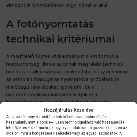
elmosódik nyomtatáskor, vagy idővel kifakul.
A fotónyomtatás
technikai kritériumai
A megfelelő festék kiválasztása mellett fontos a
hordozóanyag, illetve az annak megfelelő technikai
beállítások alkalmazása. Gyakori hiba, hogy néhányan
az otthoni tintasugaras nyomtatóval próbálnak jó
minőségű fényképeket nyomtatni, de a
nyomtatóbeállításoknál nem állítják át a
hordozóanyagot, így hiába alkalmaznak drága
fotópapírt, a végeredmény nem lesz esztétikus.
Hozzájárulás Kezelése
A legjobb élmény biztosítása érdekében olyan technológiákat
Ráadásul nem mindegy, hogy lézeres vagy
használunk, mint a cookie-k. Ezen technológiákhoz való hozzájárulás
tintasugaras nyomtatóval rendelkezünk-e. A lézeres
lehetővé teszi számunkra, hogy olyan adatokat dolgozzunk fel ezen az
nyomtatóhoz használt fotópapíroknál fontos a magas
oldalon, mint a böngészési viselkedés vagy az egyedi azonosítók. A