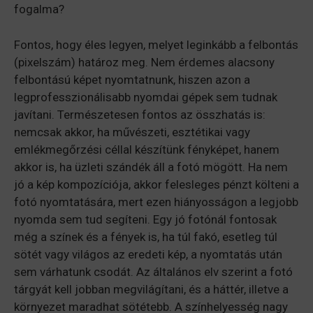
fogalma?
Fontos, hogy éles legyen, melyet leginkább a felbontás
(pixelszám) határoz meg. Nem érdemes alacsony
felbontású képet nyomtatnunk, hiszen azon a
legprofesszionálisabb nyomdai gépek sem tudnak
javítani. Természetesen fontos az összhatás is:
nemcsak akkor, ha művészeti, esztétikai vagy
emlékmegőrzési céllal készítünk fényképet, hanem
akkor is, ha üzleti szándék áll a fotó mögött. Ha nem
jó a kép kompozíciója, akkor felesleges pénzt költeni a
fotó nyomtatására, mert ezen hiányosságon a legjobb
nyomda sem tud segíteni. Egy jó fotónál fontosak
még a színek és a fények is, ha túl fakó, esetleg túl
sötét vagy világos az eredeti kép, a nyomtatás után
sem várhatunk csodát. Az általános elv szerint a fotó
tárgyát kell jobban megvilágítani, és a háttér, illetve a
környezet maradhat sötétebb. A színhelyesség nagy