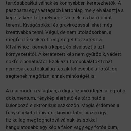
tartósabbakká válnak és könnyebben keretezhetők. A
paszpartu egy vastagabb kartonlap, mely elválasztja a
képet a kerettől, mélységet ad neki és harmóniát
teremt. Kivágásokkal és gravírozással lehet még
kreatívabbá tenni. Végül, de nem utolsósorban, a
megfelelő képkeret rengeteget hozzátesz a
látványhoz, kiemeli a képet, és elválasztja azt
környezetétől. A keretezett kép nem gyűrődik, védett
sokféle behatástól. Ezek az utómunkálatok tehát
nemcsak esztétikailag teszik teljesebbé a fotót, de
segítenek megőrizni annak minőségét is.
A mai modern világban, a digitalizáció idején a legtöbb
dokumentum, fénykép elérhető és tárolható a
különböző elektronikus eszközön. Mégis érdemes a
fényképeket előhívatni, kinyomtatni, hiszen így
fizikailag megfoghatóvá válnak, és sokkal
hangulatosabb egy kép a falon vagy egy fotóalbum,