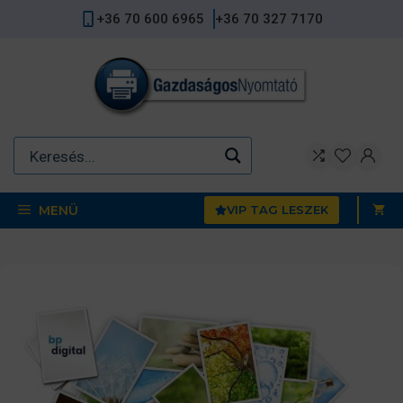
Kilépés
+36 70 600 6965
+36 70 327 7170
a
tartalomba
MENÜ
VIP TAG LESZEK