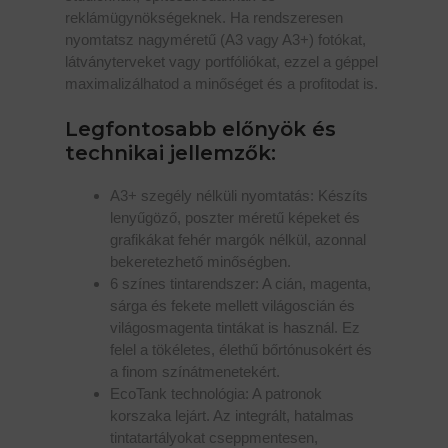
reklámügynökségeknek. Ha rendszeresen
nyomtatsz nagyméretű (A3 vagy A3+) fotókat,
látványterveket vagy portfóliókat, ezzel a géppel
maximalizálhatod a minőséget és a profitodat is.
Legfontosabb előnyök és
technikai jellemzők:
A3+ szegély nélküli nyomtatás: Készíts
lenyűgöző, poszter méretű képeket és
grafikákat fehér margók nélkül, azonnal
bekeretezhető minőségben.
6 színes tintarendszer: A cián, magenta,
sárga és fekete mellett világoscián és
világosmagenta tintákat is használ. Ez
felel a tökéletes, élethű bőrtónusokért és
a finom színátmenetekért.
EcoTank technológia: A patronok
korszaka lejárt. Az integrált, hatalmas
tintatartályokat cseppmentesen,