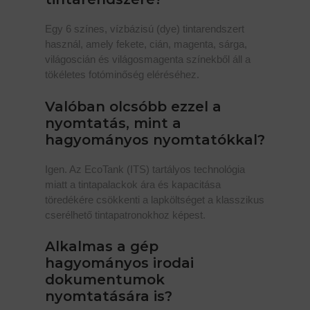
Egy 6 színes, vízbázisú (dye) tintarendszert
használ, amely fekete, cián, magenta, sárga,
világoscián és világosmagenta színekből áll a
tökéletes fotóminőség eléréséhez.
Valóban olcsóbb ezzel a
nyomtatás, mint a
hagyományos nyomtatókkal?
Igen. Az EcoTank (ITS) tartályos technológia
miatt a tintapalackok ára és kapacitása
töredékére csökkenti a lapköltséget a klasszikus
cserélhető tintapatronokhoz képest.
Alkalmas a gép
hagyományos irodai
dokumentumok
nyomtatására is?