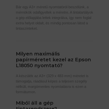
Bár egy A3+ méretű nyomtatóról beszélünk, a
mérnökök odafigyeltek a méretre. A tintatartályok
a gép előlapjába lettek integrálva, így nem foglal
extra helyet oldalt, és mindig pontosan látod a
tintaszinteket.
Milyen maximális
papírméretet kezel az Epson
L18050 nyomtató?
A készülék az A3+ (329 x 483 mm) méretet is
támogatja, ráadásul képes a teljesen szegély
nélküli, margómentes nyomtatásra is ezen a
formátumon.
Miből áll a gép
tintarendszere?