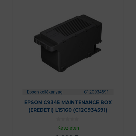
Epson kellékanyag
C12C934591
EPSON C9345 MAINTENANCE BOX
(EREDETI) L15160 (C12C934591)
0
Készleten
a
z