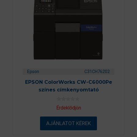
Epson
C31CH76202
EPSON ColorWorks CW-C6000Pe
színes címkenyomtató
0
Érdeklődjön
a
z
5
AJÁNLATOT KÉREK
-
b
ő
l