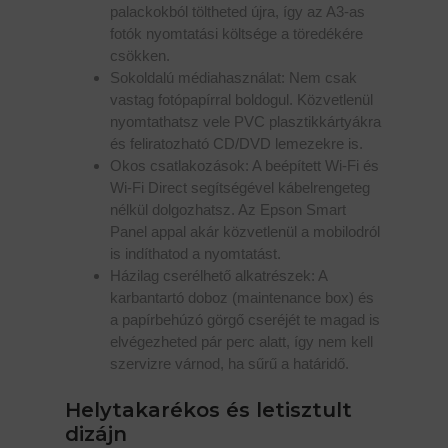
palackokból töltheted újra, így az A3-as
fotók nyomtatási költsége a töredékére
csökken.
Sokoldalú médiahasználat: Nem csak
vastag fotópapírral boldogul. Közvetlenül
nyomtathatsz vele PVC plasztikkártyákra
és feliratozható CD/DVD lemezekre is.
Okos csatlakozások: A beépített Wi-Fi és
Wi-Fi Direct segítségével kábelrengeteg
nélkül dolgozhatsz. Az Epson Smart
Panel appal akár közvetlenül a mobilodról
is indíthatod a nyomtatást.
Házilag cserélhető alkatrészek: A
karbantartó doboz (maintenance box) és
a papírbehúzó görgő cseréjét te magad is
elvégezheted pár perc alatt, így nem kell
szervizre várnod, ha sűrű a határidő.
Helytakarékos és letisztult
dizájn