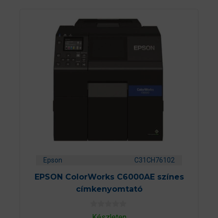
Epson
C31CH76102
EPSON ColorWorks C6000AE színes
címkenyomtató
0
Készleten