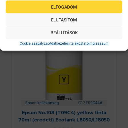
Érdekelhetnek még…
ELFOGADOM
ELUTASÍTOM
BEÁLLÍTÁSOK
Cookie szabályzat
Adatkezelési tájékoztató
Impresszum
Epson kellékanyag
C13T09C44A
Epson No.108 (T09C4) yellow tinta
70ml (eredeti) Ecotank L8050/L18050