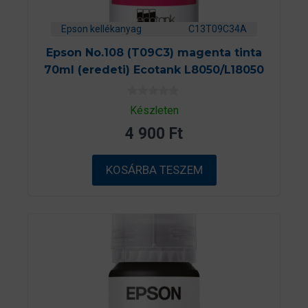
Epson kellékanyag
C13T09C34A
Epson No.108 (T09C3) magenta tinta
70ml (eredeti) Ecotank L8050/L18050
0
Készleten
a
z
4 900
Ft
5
-
b
ő
KOSÁRBA TESZEM
l