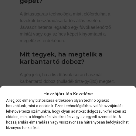
gépet?
A tintasugaras technológia miatt előfordulhat a
fúvókák beszáradása tartós állás esetén.
Javasolt hetente legalább egy fúvókaellenőrző
mintát vagy egy színes képet kinyomtatni a
megelőzés érdekében.
Mit tegyek, ha megtelik a
karbantartó doboz?
A gép jelzi, ha a tisztítások során használt
karbantartó doboz (hulladéktinta-gyűjtő) megtelt.
Ezt a dobozt egyetlen csavar eltávolításával, te
Hozzájárulás Kezelése
magad is kicserélheted otthon, szervizes
A legjobb élmény biztosítása érdekében olyan technológiákat
segítség nélkül.
használunk, mint a cookie-k. Ezen technológiákhoz való hozzájárulás
lehetővé teszi számunkra, hogy olyan adatokat dolgozzunk fel ezen az
oldalon, mint a böngészési viselkedés vagy az egyedi azonosítók. A
hozzájárulás elmaradása vagy visszavonása hátrányosan befolyásolhat
bizonyos funkciókat.