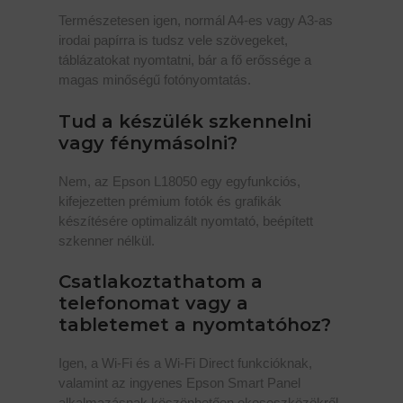
Természetesen igen, normál A4-es vagy A3-as
irodai papírra is tudsz vele szövegeket,
táblázatokat nyomtatni, bár a fő erőssége a
magas minőségű fotónyomtatás.
Tud a készülék szkennelni
vagy fénymásolni?
Nem, az Epson L18050 egy egyfunkciós,
kifejezetten prémium fotók és grafikák
készítésére optimalizált nyomtató, beépített
szkenner nélkül.
Csatlakoztathatom a
telefonomat vagy a
tabletemet a nyomtatóhoz?
Igen, a Wi-Fi és a Wi-Fi Direct funkcióknak,
valamint az ingyenes Epson Smart Panel
alkalmazásnak köszönhetően okoseszközökről