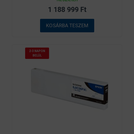
a
z
1 188 999
Ft
5
-
b
ő
KOSÁRBA TESZEM
l
2-3 NAPON
BELÜL