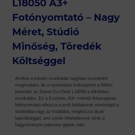
L18050 A3+
Fotónyomtató – Nagy
Méret, Stúdió
Minőség, Töredék
Költséggel
Amikor a kreatív munkádat nagyban szeretnéd
megmutatni, de a nyomtatási költségeket a földön
tartanád, az Epson EcoTank L18050 a tökéletes
munkatárs. Ez a 6 színes, A3+ méretű tintasugaras
fotónyomtató elhozza a profi fotólaborok minőségét a
stúdiódba vagy az irodádba, méghozzá olyan
lapköltséggel, ami szinte hihetetlennek tűnik a
hagyományos patronos gépek után.