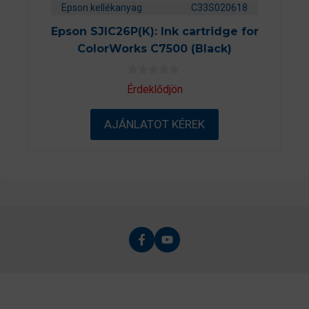
Epson kellékanyag
C33S020618
Epson SJIC26P(K): Ink cartridge for
ColorWorks C7500 (Black)
0
Érdeklődjön
a
z
5
AJÁNLATOT KÉREK
-
b
ő
l