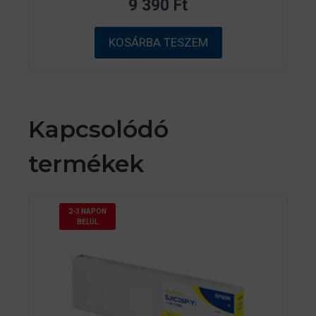
9 390
Ft
5
-
b
ő
KOSÁRBA TESZEM
l
Kapcsolódó
termékek
2-3 NAPON
BELÜL