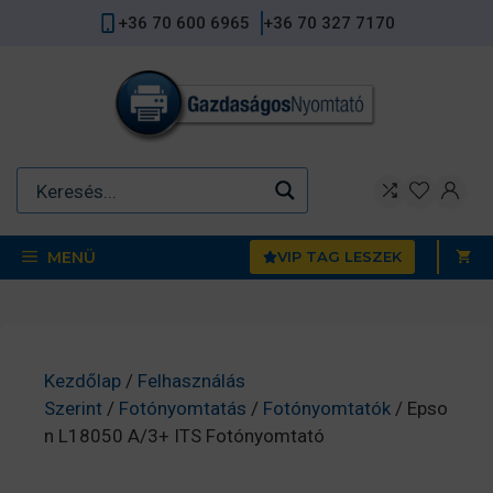
Kilépés
+36 70 600 6965
+36 70 327 7170
a
tartalomba
MENÜ
VIP TAG LESZEK
Kezdőlap
/
Felhasználás
Szerint
/
Fotónyomtatás
/
Fotónyomtatók
/ Epso
n L18050 A/3+ ITS Fotónyomtató