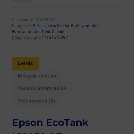
Fotónyomtató
mennyiség
Cikkszám:
C11CK38402
Kategóriák:
Felhasználás Szerint
,
Fotónyomtatás
,
Fotónyomtatók
,
Típus Szerint
f1137611397
Belső cikkszám:
Leírás
Műszaki adatlap
További információk
Vélemények (0)
Epson EcoTank