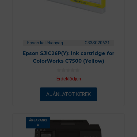
Epson kellékanyag
C33S020621
Epson SJIC26P(Y): Ink cartridge for
ColorWorks C7500 (Yellow)
0
Érdeklődjön
a
z
5
AJÁNLATOT KÉREK
-
b
ő
l
ÁRGARANCI
A