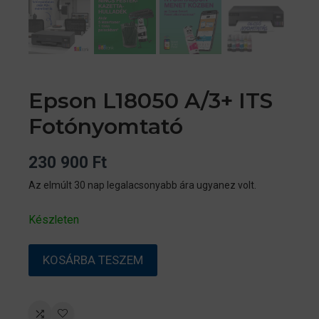
Epson L18050 A/3+ ITS
Fotónyomtató
230 900
Ft
Az elmúlt 30 nap legalacsonyabb ára ugyanez volt.
Készleten
Epson
KOSÁRBA TESZEM
L18050
A/3+
ITS