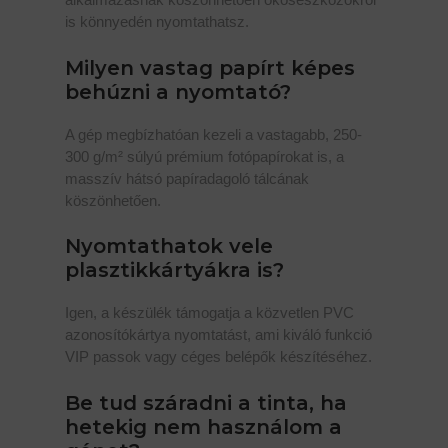
is könnyedén nyomtathatsz.
Milyen vastag papírt képes
behúzni a nyomtató?
A gép megbízhatóan kezeli a vastagabb, 250-
300 g/m² súlyú prémium fotópapírokat is, a
masszív hátsó papíradagoló tálcának
köszönhetően.
Nyomtathatok vele
plasztikkártyákra is?
Igen, a készülék támogatja a közvetlen PVC
azonosítókártya nyomtatást, ami kiváló funkció
VIP passok vagy céges belépők készítéséhez.
Be tud száradni a tinta, ha
hetekig nem használom a