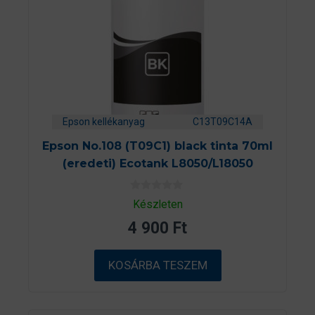
Epson kellékanyag
C13T09C14A
Epson No.108 (T09C1) black tinta 70ml
(eredeti) Ecotank L8050/L18050
0
Készleten
a
z
4 900
Ft
5
-
b
ő
KOSÁRBA TESZEM
l