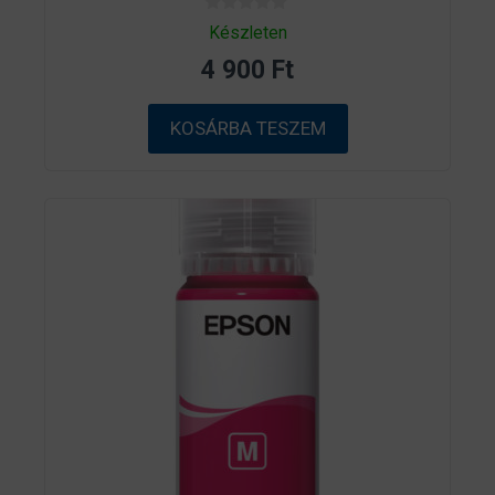
0
Készleten
a
z
4 900
Ft
5
-
b
ő
KOSÁRBA TESZEM
l