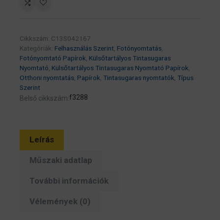
Photo
Paper
–
Cikkszám:
C13S042167
(2
Kategóriák:
Felhasználás Szerint
,
Fotónyomtatás
,
for
Fotónyomtató Papírok
,
Külsőtartályos Tintasugaras
1),
Nyomtató
,
Külsőtartályos Tintasugaras Nyomtató Papírok
,
Otthoni nyomtatás
,
Papírok
,
Tintasugaras nyomtatók
,
Típus
100
Szerint
x
f3288
Belső cikkszám:
150
mm,
255g/m2,
Leírás
80
Sheets
Műszaki adatlap
(C13S042167)
mennyiség
További információk
Vélemények (0)