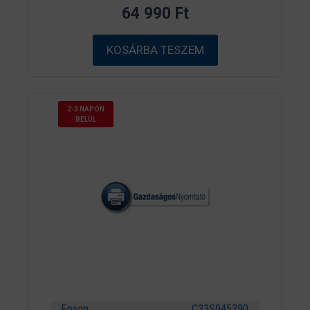
z
64 990
Ft
5
-
b
ő
KOSÁRBA TESZEM
l
2-3 NAPON
BELÜL
Epson
C33S045390