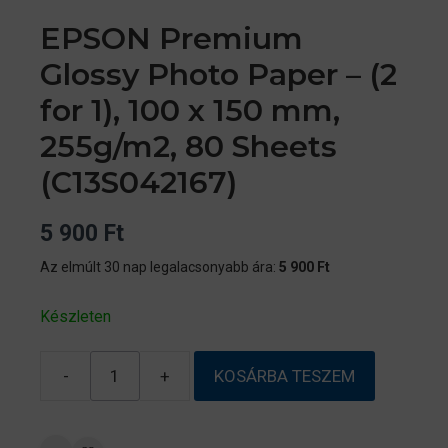
EPSON Premium
Glossy Photo Paper – (2
for 1), 100 x 150 mm,
255g/m2, 80 Sheets
(C13S042167)
5 900
Ft
Az elmúlt 30 nap legalacsonyabb ára:
5 900
Ft
Készleten
-
+
KOSÁRBA TESZEM
EPSON
Premium
Glossy