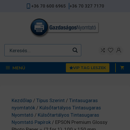
Kilépés
+36 70 600 6965
+36 70 327 7170
a
tartalomba
MENÜ
VIP TAG LESZEK
Kezdőlap
/
Típus Szerint
/
Tintasugaras
nyomtatók
/
Külsőtartályos Tintasugaras
Nyomtató
/
Külsőtartályos Tintasugaras
Nyomtató Papírok
/ EPSON Premium Glossy
Photo Paper – (2 for 1), 100 x 150 mm,