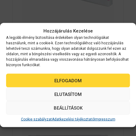
Hozzájárulás Kezelése
Epson kellékanyag
C33S020620
A legjobb élmény biztosítása érdekében olyan technológiákat
Epson SJIC26P(M): Ink cartridge for
használunk, mint a cookie-k. Ezen technológiákhoz való hozzájárulás
ColorWorks C7500 (Magenta)
lehetővé teszi számunkra, hogy olyan adatokat dolgozzunk fel ezen az
oldalon, mint a böngészési viselkedés vagy az egyedi azonosítók. A
hozzájárulás elmaradása vagy visszavonása hátrányosan befolyásolhat
0
bizonyos funkciókat.
Érdeklődjön
a
z
5
ELFOGADOM
AJÁNLATOT KÉREK
-
b
ő
ELUTASÍTOM
l
BEÁLLÍTÁSOK
2-3 NAPON
BELÜL
Cookie szabályzat
Adatkezelési tájékoztató
Impresszum