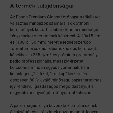
A termék tulajdonságai:
Az Epson Premium Glossy fotópapír a tökéletes
választás mindazok számára, akik otthoni
körülmények között is laboratóriumi minőségű
fényképeket szeretnének készíteni. A 10×15 cm-
es (100 x 150 mm) méret a legnépszerűbb
formátum a családi albumokhoz és keretezett
képekhez, a 255 g/m²-es prémium grammsúly
pedig professzionális, masszív érzetet
kölcsönöz minden egyes nyomatnak. Ez a
különleges „2-t fizet, 1-et kap” kiszerelés
összesen 80 ív kiváló minőségű papírt tartalmaz,
így rendkívül gazdaságos megoldást nyújt a
nagyobb mennyiségű fotónyomtatáshoz is.
A papír magasfényű bevonata kiemeli a színek
élénkségét és a részletek gazdagságát, legyen