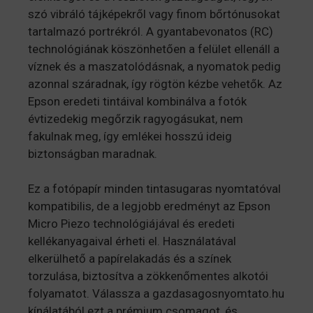
szó vibráló tájképekről vagy finom bőrtónusokat
tartalmazó portrékról. A gyantabevonatos (RC)
technológiának köszönhetően a felület ellenáll a
víznek és a maszatolódásnak, a nyomatok pedig
azonnal száradnak, így rögtön kézbe vehetők. Az
Epson eredeti tintáival kombinálva a fotók
évtizedekig megőrzik ragyogásukat, nem
fakulnak meg, így emlékei hosszú ideig
biztonságban maradnak.
Ez a fotópapír minden tintasugaras nyomtatóval
kompatibilis, de a legjobb eredményt az Epson
Micro Piezo technológiájával és eredeti
kellékanyagaival érheti el. Használatával
elkerülhető a papírelakadás és a színek
torzulása, biztosítva a zökkenőmentes alkotói
folyamatot. Válassza a gazdasagosnyomtato.hu
kínálatából ezt a prémium csomagot, és