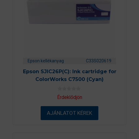
Epson kellékanyag
C33S020619
Epson SJIC26P(C): Ink cartridge for
ColorWorks C7500 (Cyan)
0
Érdeklődjön
a
z
5
AJÁNLATOT KÉREK
-
b
ő
l