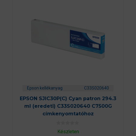
Epson kellékanyag
C33S020640
EPSON SJIC30P(C) Cyan patron 294.3
ml (eredeti) C33S020640 C7500G
címkenyomtatóhoz
0
Készleten
a