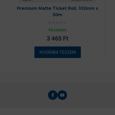
Premium Matte Ticket Roll, 102mm x
50m
0
Készleten
a
z
3 465
Ft
5
-
b
ő
KOSÁRBA TESZEM
l