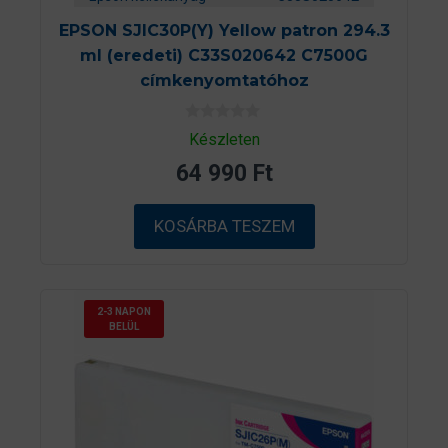
EPSON SJIC30P(Y) Yellow patron 294.3
ml (eredeti) C33S020642 C7500G
címkenyomtatóhoz
0
Készleten
a
z
64 990
Ft
5
-
b
ő
KOSÁRBA TESZEM
l
2-3 NAPON
BELÜL