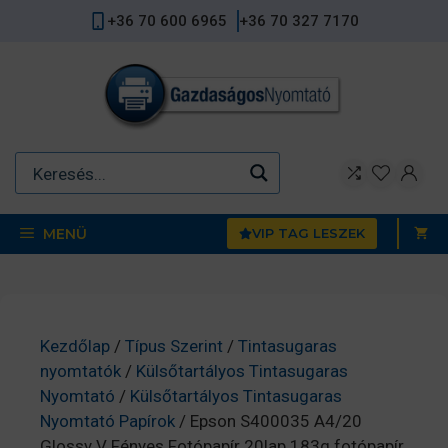
Kilépés
+36 70 600 6965
+36 70 327 7170
a
tartalomba
MENÜ
VIP TAG LESZEK
Kezdőlap
/
Típus Szerint
/
Tintasugaras
nyomtatók
/
Külsőtartályos Tintasugaras
Nyomtató
/
Külsőtartályos Tintasugaras
Nyomtató Papírok
/ Epson S400035 A4/20
Glossy V Fényes Fotópapír 20lap 183g fotópapír