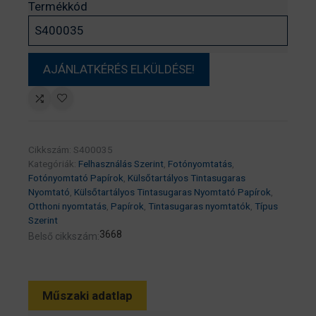
Termékkód
Cikkszám:
S400035
Kategóriák:
Felhasználás Szerint
,
Fotónyomtatás
,
Fotónyomtató Papírok
,
Külsőtartályos Tintasugaras
Nyomtató
,
Külsőtartályos Tintasugaras Nyomtató Papírok
,
Otthoni nyomtatás
,
Papírok
,
Tintasugaras nyomtatók
,
Típus
Szerint
3668
Belső cikkszám:
Műszaki adatlap