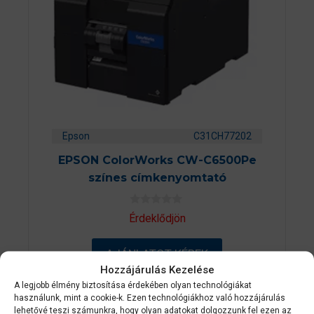
Epson
C31CH77202
EPSON ColorWorks CW-C6500Pe
színes címkenyomtató
0
Érdeklődjön
a
z
5
AJÁNLATOT KÉREK
-
b
Hozzájárulás Kezelése
ő
l
A legjobb élmény biztosítása érdekében olyan technológiákat
használunk, mint a cookie-k. Ezen technológiákhoz való hozzájárulás
lehetővé teszi számunkra, hogy olyan adatokat dolgozzunk fel ezen az
2-3 NAPON