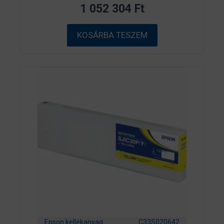
z
1 052 304
Ft
5
-
b
ő
KOSÁRBA TESZEM
l
Epson kellékanyag
C33S020642