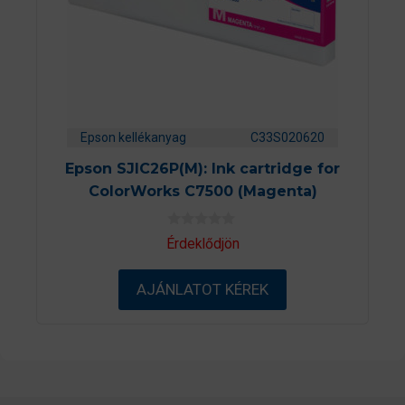
Epson kellékanyag
C33S020620
Epson SJIC26P(M): Ink cartridge for
ColorWorks C7500 (Magenta)
0
Érdeklődjön
a
z
5
AJÁNLATOT KÉREK
-
b
ő
l