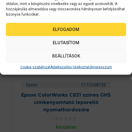
oldalon, mint a böngészési viselkedés vagy az egyedi azonosítók. A
BELÜL
hozzájárulás elmaradása vagy visszavonása hátrányosan befolyásolhat
bizonyos funkciókat.
ELFOGADOM
ELUTASÍTOM
BEÁLLÍTÁSOK
Cookie szabályzat
Adatkezelési tájékoztató
Impresszum
Epson
C11CC68132
Epson ColorWorks C831 színes GHS
címkenyomtató leporelló
nyomathordozóra
0
Készleten
a