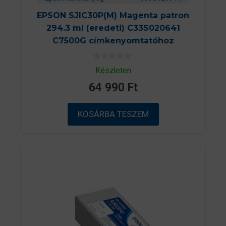
EPSON SJIC30P(M) Magenta patron
294.3 ml (eredeti) C33S020641
C7500G címkenyomtatóhoz
0
Készleten
a
z
64 990
Ft
5
-
b
ő
KOSÁRBA TESZEM
l