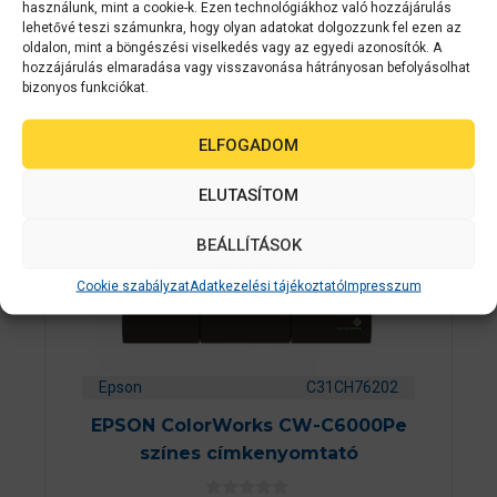
használunk, mint a cookie-k. Ezen technológiákhoz való hozzájárulás
lehetővé teszi számunkra, hogy olyan adatokat dolgozzunk fel ezen az
oldalon, mint a böngészési viselkedés vagy az egyedi azonosítók. A
hozzájárulás elmaradása vagy visszavonása hátrányosan befolyásolhat
ÁRGARANCI
A
bizonyos funkciókat.
ELFOGADOM
ELUTASÍTOM
BEÁLLÍTÁSOK
Cookie szabályzat
Adatkezelési tájékoztató
Impresszum
Epson
C31CH76202
EPSON ColorWorks CW-C6000Pe
színes címkenyomtató