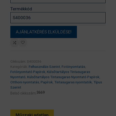
Termékkód
Cikkszám:
S400036
Kategóriák:
Felhasználás Szerint
,
Fotónyomtatás
,
Fotónyomtató Papírok
,
Külsőtartályos Tintasugaras
Nyomtató
,
Külsőtartályos Tintasugaras Nyomtató Papírok
,
Otthoni nyomtatás
,
Papírok
,
Tintasugaras nyomtatók
,
Típus
Szerint
3669
Belső cikkszám:
Műszaki adatlap