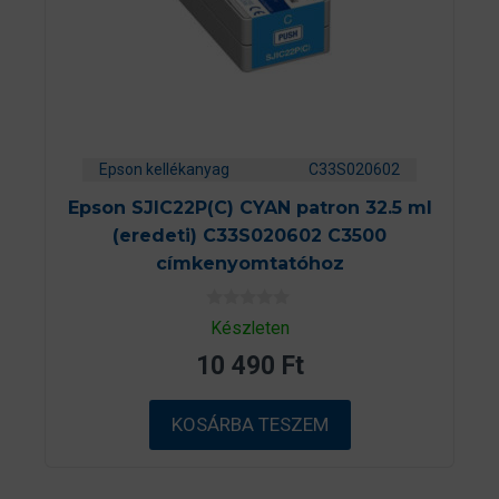
Epson kellékanyag
C33S020602
Epson SJIC22P(C) CYAN patron 32.5 ml
(eredeti) C33S020602 C3500
címkenyomtatóhoz
0
Készleten
a
z
10 490
Ft
5
-
b
ő
KOSÁRBA TESZEM
l