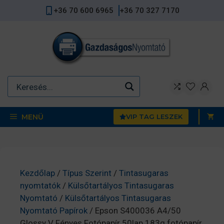
Kilépés
+36 70 600 6965
+36 70 327 7170
a
tartalomba
MENÜ
VIP TAG LESZEK
Kezdőlap
/
Típus Szerint
/
Tintasugaras
nyomtatók
/
Külsőtartályos Tintasugaras
Nyomtató
/
Külsőtartályos Tintasugaras
Nyomtató Papírok
/ Epson S400036 A4/50
Glossy V Fényes Fotópapír 50lap 183g fotópapír