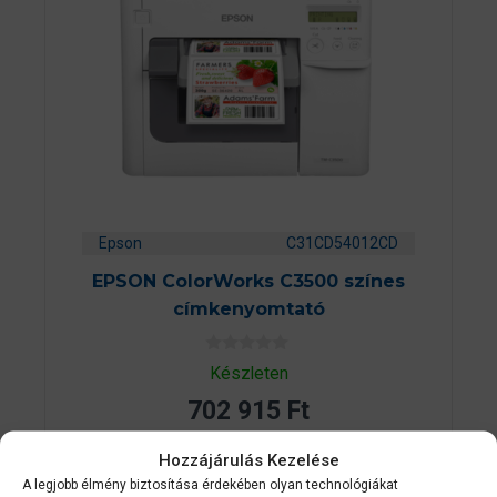
Epson
C31CD54012CD
EPSON ColorWorks C3500 színes
címkenyomtató
0
Készleten
a
z
702 915
Ft
5
-
b
Hozzájárulás Kezelése
ő
KOSÁRBA TESZEM
l
A legjobb élmény biztosítása érdekében olyan technológiákat