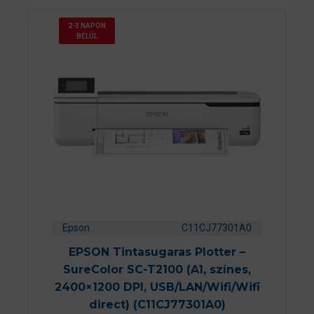
2-3 NAPON
BELÜL
Epson
C11CJ77301A0
EPSON Tintasugaras Plotter –
SureColor SC-T2100 (A1, színes,
2400×1200 DPI, USB/LAN/Wifi/Wifi
direct) (C11CJ77301A0)