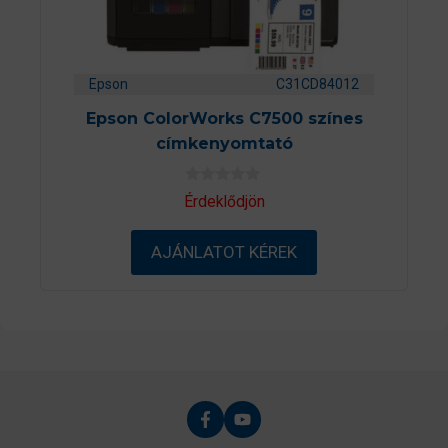
Epson
C31CD84012
Epson ColorWorks C7500 színes
címkenyomtató
0
Érdeklődjön
a
z
5
AJÁNLATOT KÉREK
-
b
ő
l