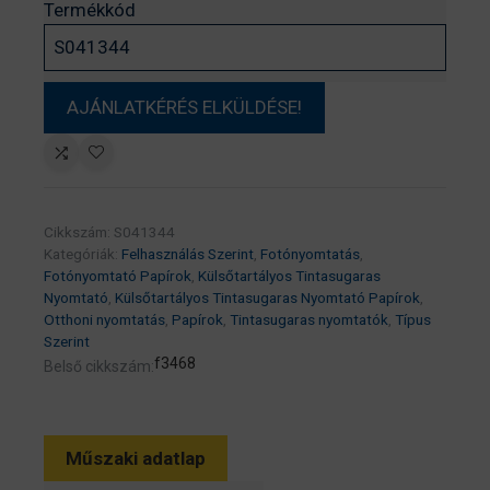
Termékkód
Cikkszám:
S041344
Kategóriák:
Felhasználás Szerint
,
Fotónyomtatás
,
Fotónyomtató Papírok
,
Külsőtartályos Tintasugaras
Nyomtató
,
Külsőtartályos Tintasugaras Nyomtató Papírok
,
Otthoni nyomtatás
,
Papírok
,
Tintasugaras nyomtatók
,
Típus
Szerint
f3468
Belső cikkszám:
Műszaki adatlap