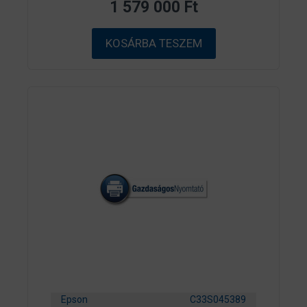
1 579 000
Ft
5
-
b
ő
KOSÁRBA TESZEM
l
Epson
C33S045389