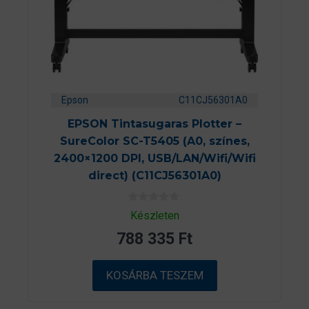
Epson
C11CJ56301A0
EPSON Tintasugaras Plotter –
SureColor SC-T5405 (A0, színes,
2400×1200 DPI, USB/LAN/Wifi/Wifi
direct) (C11CJ56301A0)
0
Készleten
a
z
788 335
Ft
5
-
b
ő
KOSÁRBA TESZEM
l