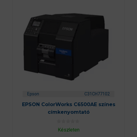
Epson
C31CH77102
EPSON ColorWorks C6500AE színes
címkenyomtató
0
Készleten
a
z