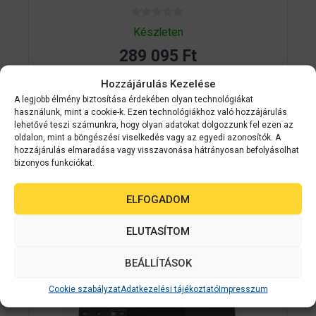
0
Készleten
a
z
289 095
Ft
5
-
b
Hozzájárulás Kezelése
ő
KOSÁRBA TESZEM
l
A legjobb élmény biztosítása érdekében olyan technológiákat
használunk, mint a cookie-k. Ezen technológiákhoz való hozzájárulás
lehetővé teszi számunkra, hogy olyan adatokat dolgozzunk fel ezen az
oldalon, mint a böngészési viselkedés vagy az egyedi azonosítók. A
hozzájárulás elmaradása vagy visszavonása hátrányosan befolyásolhat
bizonyos funkciókat.
Kapcsolódó
ELFOGADOM
termékek
ELUTASÍTOM
BEÁLLÍTÁSOK
ÁRGARANCI
A
Cookie szabályzat
Adatkezelési tájékoztató
Impresszum