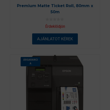
Premium Matte Ticket Roll, 80mm x
50m
0
Érdeklődjön
a
z
5
AJÁNLATOT KÉREK
-
b
ő
l
ÁRGARANCI
A