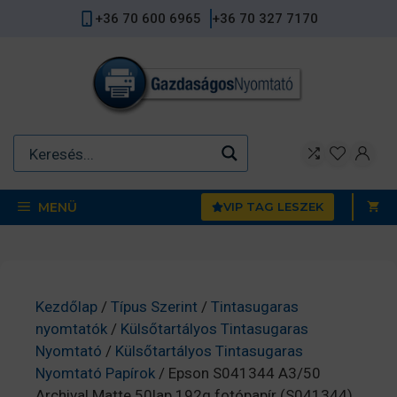
Kilépés
+36 70 600 6965
+36 70 327 7170
a
tartalomba
MENÜ
VIP TAG LESZEK
Kezdőlap
/
Típus Szerint
/
Tintasugaras
nyomtatók
/
Külsőtartályos Tintasugaras
Nyomtató
/
Külsőtartályos Tintasugaras
Nyomtató Papírok
/ Epson S041344 A3/50
Archival Matte 50lap 192g fotópapír (S041344)