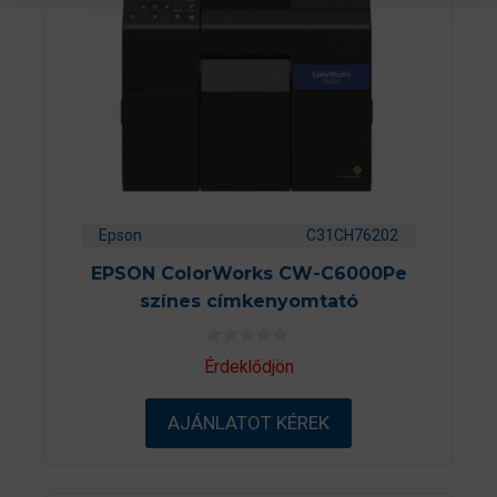
Epson
C31CH76202
EPSON ColorWorks CW-C6000Pe
színes címkenyomtató
0
Érdeklődjön
a
z
5
AJÁNLATOT KÉREK
-
b
ő
l