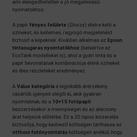
ami elengedhetetlen a jó megjelenésű
nyomatokhoz.
A papír
fényes felülete
(
Glossy
) életre kelti a
színeket, és kellemes, ragyogó megjelenést
biztosít a képeknek. Kiválóan alkalmas az
Epson
tintasugaras nyomtatókhoz
(beleértve az
EcoTank modelleket is), ahol a gyári tinta és a
papír bevonatának kombinációja élénk színeket
és éles részleteket eredményez.
A
Value kategória
a leginkább árérzékeny
vásárlók igényeit elégíti ki, akik gyakran
nyomtatnak, és a
10×15 fotópapír
beszerzésekor a mennyiséget és az alacsony
árat helyezik előtérbe. Ez a 20 lapos kiszerelés
biztosítja, hogy kedvező költségen tarthassa az
otthoni fotónyomtatás
költségeit anélkül, hogy