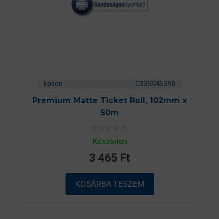
Epson
C33S045390
Premium Matte Ticket Roll, 102mm x
50m
0
Készleten
a
z
3 465
Ft
5
-
b
ő
KOSÁRBA TESZEM
l