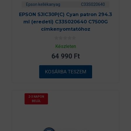
Epson kellékanyag
C33S020640
EPSON SJIC30P(C) Cyan patron 294.3
ml (eredeti) C33S020640 C7500G
címkenyomtatóhoz
0
Készleten
a
z
64 990
Ft
5
-
b
ő
KOSÁRBA TESZEM
l
2-3 NAPON
BELÜL