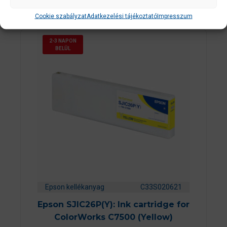
Cookie szabályzat
Adatkezelési tájékoztató
Impresszum
2-3 NAPON
BELÜL
Epson kellékanyag
C33S020621
Epson SJIC26P(Y): Ink cartridge for
ColorWorks C7500 (Yellow)