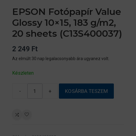
EPSON Fotópapír Value
Glossy 10×15, 183 g/m2,
20 sheets (C13S400037)
2 249
Ft
Az elmúlt 30 nap legalacsonyabb ára ugyanez volt.
Készleten
-
+
KOSÁRBA TESZEM
EPSON
Fotópapír
Value
Glossy
10×15,
183