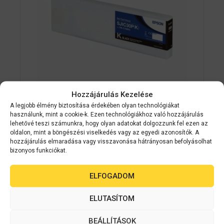
Hozzájárulás Kezelése
A legjobb élmény biztosítása érdekében olyan technológiákat
Epson kellékanyag
C33S020639
használunk, mint a cookie-k. Ezen technológiákhoz való hozzájárulás
EPSON SJIC30P(K) Black patron 294.3
lehetővé teszi számunkra, hogy olyan adatokat dolgozzunk fel ezen az
oldalon, mint a böngészési viselkedés vagy az egyedi azonosítók. A
ml (eredeti) C33S020639 C7500G
hozzájárulás elmaradása vagy visszavonása hátrányosan befolyásolhat
címkenyomtatóhoz
bizonyos funkciókat.
0
ELFOGADOM
Készleten
a
z
64 990
Ft
5
ELUTASÍTOM
-
b
ő
BEÁLLÍTÁSOK
KOSÁRBA TESZEM
l