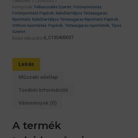
Cikkszám:
C13S400037
g/m2,
Kategóriák:
Felhasználás Szerint
,
Fotónyomtatás
,
20
Fotónyomtató Papírok
,
Külsőtartályos Tintasugaras
sheets
Nyomtató
,
Külsőtartályos Tintasugaras Nyomtató Papírok
,
Otthoni nyomtatás
,
Papírok
,
Tintasugaras nyomtatók
,
Típus
(C13S400037)
Szerint
mennyiség
d_C13S400037
Belső cikkszám:
Leírás
Műszaki adatlap
További információk
Vélemények (0)
A termék