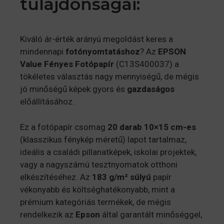
tulajdonságai:
Kiváló ár-érték arányú megoldást keres a
mindennapi
fotónyomtatáshoz
? Az
EPSON
Value Fényes Fotópapír
(C13S400037) a
tökéletes választás nagy mennyiségű, de mégis
jó minőségű képek gyors és
gazdaságos
előállításához.
Ez a fotópapír csomag
20 darab 10×15 cm-es
(klasszikus fénykép méretű) lapot tartalmaz,
ideális a családi pillanatképek, iskolai projektek,
vagy a nagyszámú tesztnyomatok otthoni
elkészítéséhez. Az
183 g/m² súlyú
papír
vékonyabb és költséghatékonyabb, mint a
prémium kategóriás termékek, de mégis
rendelkezik az
Epson
által garantált minőséggel,