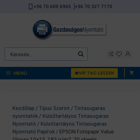
Kilépés
+36 70 600 6965
+36 70 327 7170
a
tartalomba
MENÜ
VIP TAG LESZEK
Kezdőlap
/
Típus Szerint
/
Tintasugaras
nyomtatók
/
Külsőtartályos Tintasugaras
Nyomtató
/
Külsőtartályos Tintasugaras
Nyomtató Papírok
/ EPSON Fotópapír Value
Glossy 10×15, 183 g/m2, 20 sheets