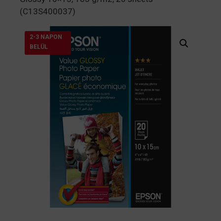
(C13S400037)
2-3 NAPON
BELÜL