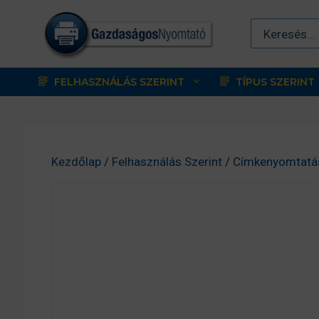
Kilépés
a
tartalomba
FELHASZNÁLÁS SZERINT
TÍPUS SZERINT
Kezdőlap
/
Felhasználás Szerint
/
Címkenyomtatá