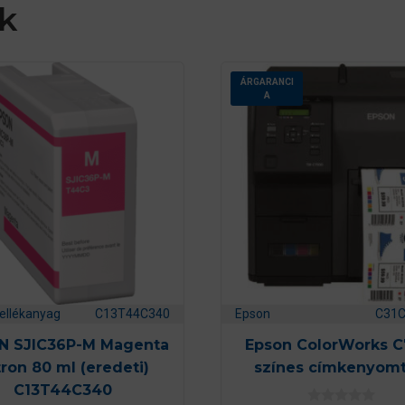
k
ÁRGARANCI
A
ellékanyag
C13T44C340
Epson
C31
N SJIC36P-M Magenta
Epson ColorWorks 
ron 80 ml (eredeti)
színes címkenyomt
C13T44C340