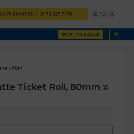
36 70 600 6965
+36 70 327 7170
VIP TAG LESZEK
80mm x 50m
te Ticket Roll, 80mm x