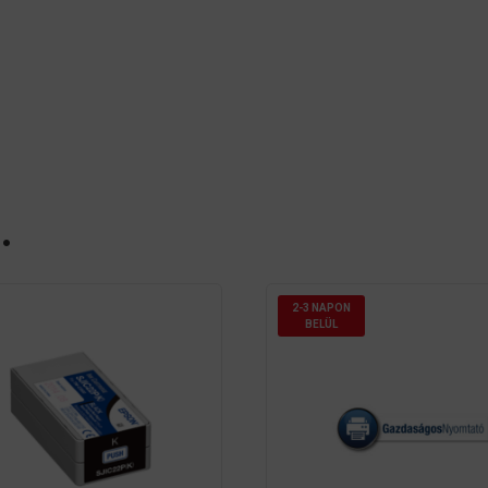
…
2-3 NAPON
BELÜL