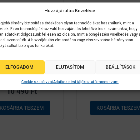
Hozzájárulás Kezelése
egjobb élmény biztosítása érdekében olyan technológiákat használunk, mint a
ellékanyag
C33S020601
Epson
C33
kie-k. Ezen technológiákhoz való hozzájárulás lehetővé teszi számunkra, hogy
an adatokat dolgozzunk fel ezen az oldalon, mint a böngészési viselkedés vagy 
on SJIC22P(K) BLACK
Premium Matte Ticket
edi azonosítók. A hozzájárulás elmaradása vagy visszavonása hátrányosan
olyásolhat bizonyos funkciókat.
ron 32.5 ml (eredeti)
102mm x 50m
33S020601 C3500
ímkenyomtatóhoz
0
Készleten
ELFOGADOM
ELUTASÍTOM
BEÁLLÍTÁSOK
a
z
3 297
Ft
5
0
Készleten
-
Cookie szabályzat
Adatkezelési tájékoztató
Impresszum
a
b
z
ő
10 490
Ft
5
l
-
b
ő
KOSÁRBA TESZEM
KOSÁRBA TESZE
l