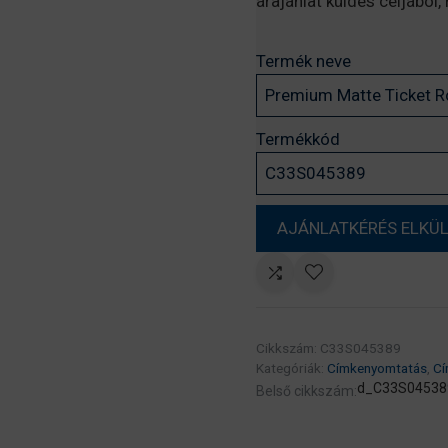
árajánlat küldés céljából
Termék neve
Termékkód
Cikkszám:
C33S045389
Kategóriák:
Címkenyomtatás
,
Cí
d_C33S04538
Belső cikkszám: