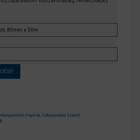
, hozzájárulásom visszavonásáig felhasználja.]
mkenyomtató Papírok
,
Felhasználás Szerint
9