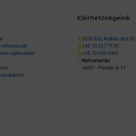
Elérhetőségeink
at
2030 Érd, András utca 20.
si információk
+36 70 327 7170
lési tájékoztató
+36 70 600 6965
Nyitvatartás
szum
Hétfő - Péntek: 8-17
 vásárlástól