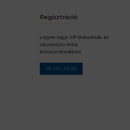
Regisztráció
Legyen tagja VIP klubunknak, és
részesüljön extra
kedvezményekben!
VIP TAG LESZEK