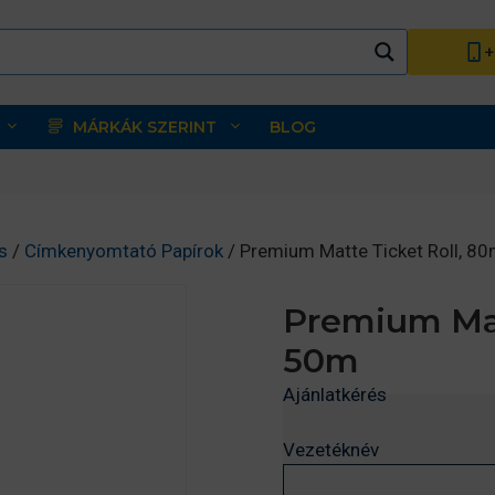
+
MÁRKÁK SZERINT
BLOG
s
/
Címkenyomtató Papírok
/ Premium Matte Ticket Roll, 
Premium Mat
50m
Ajánlatkérés
Vezetéknév