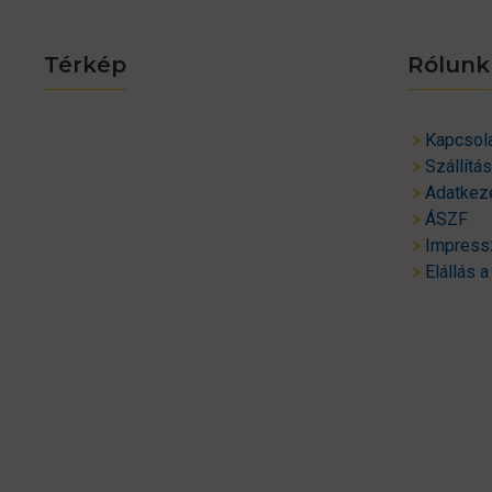
Térkép
Rólunk
Kapcsol
Szállítá
Adatkeze
ÁSZF
Impres
Elállás a