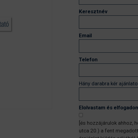
Keresztnév
Email
Telefon
Hány darabra kér ajánlato
Elolvastam és elfogadom
[és hozzájárulok ahhoz, 
utca 20.) a fent megadot