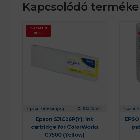
Kapcsolódó terméke
2-3 NAPON
BELÜL
Epson kellékanyag
C33S020621
Epson k
Epson SJIC26P(Y): Ink
EPSO
cartridge for ColorWorks
pat
C7500 (Yellow)