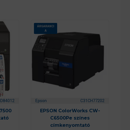
ÁRGARANCI
A
CD84012
Epson
C31CH77202
C7500
EPSON ColorWorks CW-
ató
C6500Pe színes
címkenyomtató