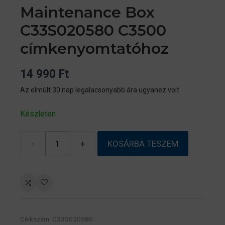
Maintenance Box
C33S020580 C3500
címkenyomtatóhoz
14 990
Ft
Az elmúlt 30 nap legalacsonyabb ára ugyanez volt.
Készleten
-
+
KOSÁRBA TESZEM
EPSON
SJMB3500
Maintenance
Box
C33S020580
C3500
Cikkszám:
C33S020580
címkenyomtatóhoz