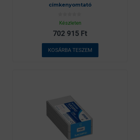
címkenyomtató
0
Készleten
a
z
702 915
Ft
5
-
b
ő
KOSÁRBA TESZEM
l