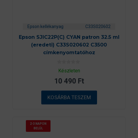
Epson kellékanyag
C33S020602
Epson SJIC22P(C) CYAN patron 32.5 ml
(eredeti) C33S020602 C3500
címkenyomtatóhoz
0
Készleten
a
z
10 490
Ft
5
-
b
ő
KOSÁRBA TESZEM
l
2-3 NAPON
BELÜL