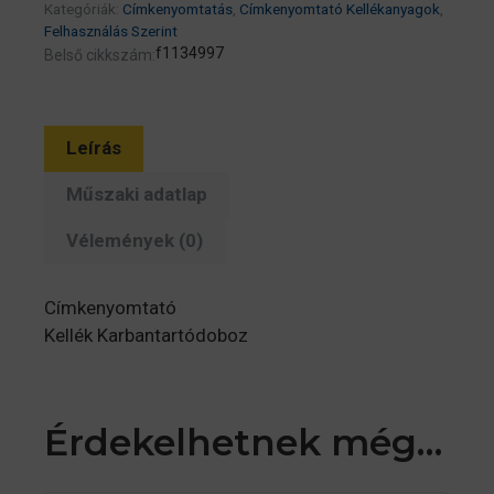
Kategóriák:
Címkenyomtatás
,
Címkenyomtató Kellékanyagok
,
mennyiség
Felhasználás Szerint
f1134997
Belső cikkszám:
Leírás
Műszaki adatlap
Vélemények (0)
Címkenyomtató
Kellék Karbantartódoboz
Érdekelhetnek még…