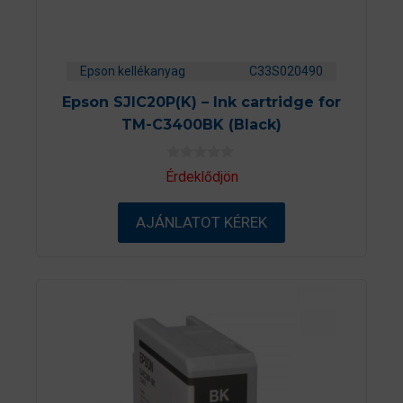
Epson kellékanyag
C33S020490
Epson SJIC20P(K) – Ink cartridge for
TM-C3400BK (Black)
0
Érdeklődjön
a
z
5
AJÁNLATOT KÉREK
-
b
ő
l