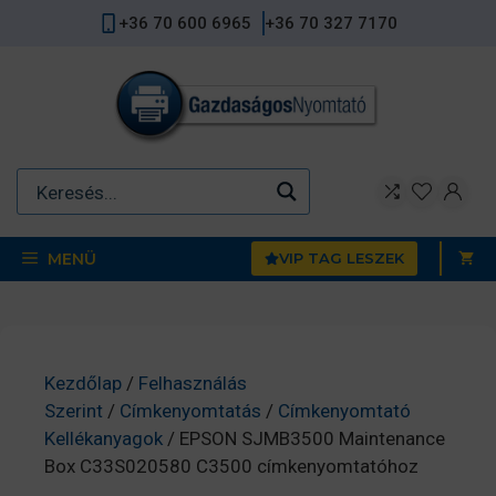
Kilépés
+36 70 600 6965
+36 70 327 7170
a
tartalomba
MENÜ
VIP TAG LESZEK
Kezdőlap
/
Felhasználás
Szerint
/
Címkenyomtatás
/
Címkenyomtató
Kellékanyagok
/ EPSON SJMB3500 Maintenance
Box C33S020580 C3500 címkenyomtatóhoz