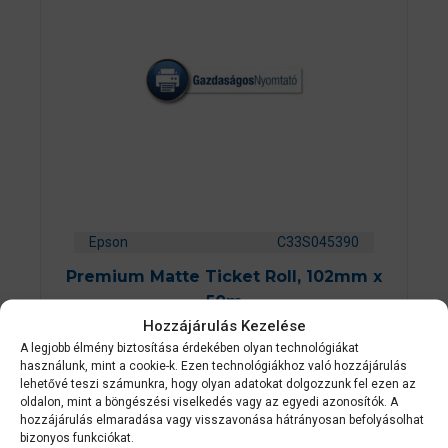
Epson
C33S045390
Premium Matte Ticket Roll, 102mm x
50m
Hozzájárulás Kezelése
A legjobb élmény biztosítása érdekében olyan technológiákat
0
Készleten
használunk, mint a cookie-k. Ezen technológiákhoz való hozzájárulás
a
z
lehetővé teszi számunkra, hogy olyan adatokat dolgozzunk fel ezen az
3 465
Ft
5
oldalon, mint a böngészési viselkedés vagy az egyedi azonosítók. A
-
hozzájárulás elmaradása vagy visszavonása hátrányosan befolyásolhat
b
ő
bizonyos funkciókat.
KOSÁRBA TESZEM