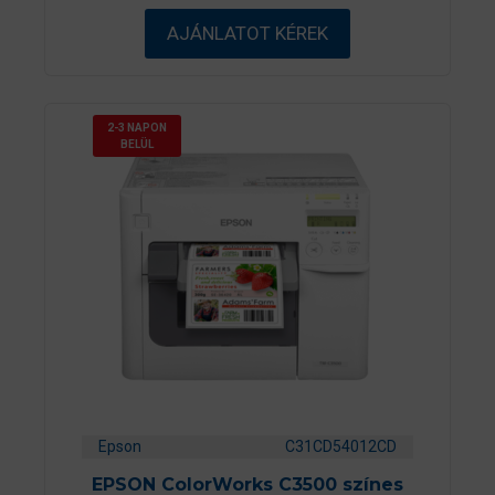
5
AJÁNLATOT KÉREK
-
b
ő
l
2-3 NAPON
BELÜL
Epson
C31CD54012CD
EPSON ColorWorks C3500 színes