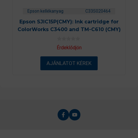
Epson kellékanyag
C33S020464
Epson SJIC15P(CMY): Ink cartridge for
ColorWorks C3400 and TM-C610 (CMY)
0
Érdeklődjön
a
z
5
AJÁNLATOT KÉREK
-
b
ő
l