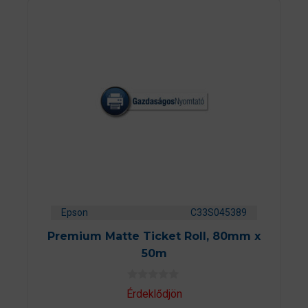
Epson
C33S045389
Premium Matte Ticket Roll, 80mm x
50m
0
Érdeklődjön
a
z