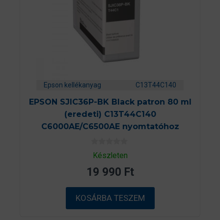
Epson kellékanyag
C13T44C140
EPSON SJIC36P-BK Black patron 80 ml
(eredeti) C13T44C140
C6000AE/C6500AE nyomtatóhoz
0
Készleten
a
z
19 990
Ft
5
-
b
ő
KOSÁRBA TESZEM
l