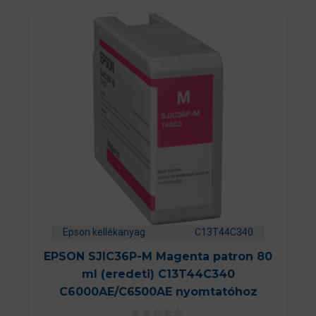
Epson kellékanyag
C13T44C340
EPSON SJIC36P-M Magenta patron 80
ml (eredeti) C13T44C340
C6000AE/C6500AE nyomtatóhoz