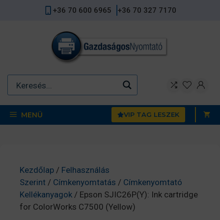
Kilépés
+36 70 600 6965
+36 70 327 7170
a
tartalomba
MENÜ
VIP TAG LESZEK
Kezdőlap
/
Felhasználás
Szerint
/
Címkenyomtatás
/
Címkenyomtató
Kellékanyagok
/ Epson SJIC26P(Y): Ink cartridge
for ColorWorks C7500 (Yellow)