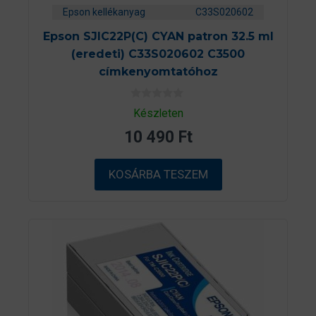
Epson kellékanyag
C33S020602
Epson SJIC22P(C) CYAN patron 32.5 ml
(eredeti) C33S020602 C3500
címkenyomtatóhoz
0
Készleten
a
z
10 490
Ft
5
-
b
ő
KOSÁRBA TESZEM
l