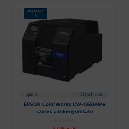
ÁRGARANCI
A
Epson
C31CH77202
EPSON ColorWorks CW-C6500Pe
színes címkenyomtató
0
Érdeklődjön