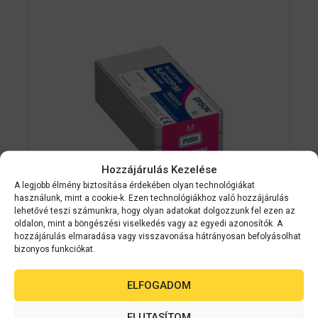
Hozzájárulás Kezelése
A legjobb élmény biztosítása érdekében olyan technológiákat
használunk, mint a cookie-k. Ezen technológiákhoz való hozzájárulás
lehetővé teszi számunkra, hogy olyan adatokat dolgozzunk fel ezen az
Epson kellékanyag
C33S020603
oldalon, mint a böngészési viselkedés vagy az egyedi azonosítók. A
hozzájárulás elmaradása vagy visszavonása hátrányosan befolyásolhat
Epson SJIC22P(M) MAGENTA patron
bizonyos funkciókat.
32.5 ml (eredeti) C33S020603 C3500
címkenyomtatóhoz
ELFOGADOM
0
ELUTASÍTOM