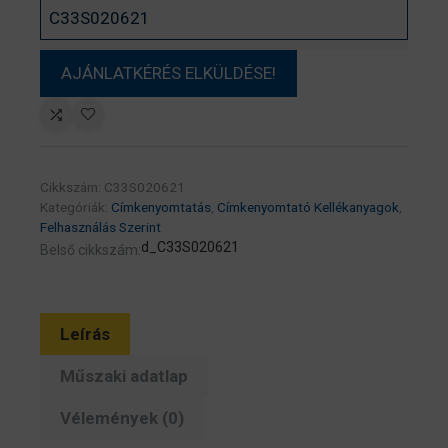
Cikkszám:
C33S020621
Kategóriák:
Címkenyomtatás
,
Címkenyomtató Kellékanyagok
,
Felhasználás Szerint
d_C33S020621
Belső cikkszám:
Leírás
Műszaki adatlap
Vélemények (0)