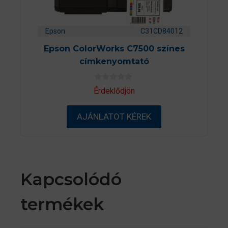
Epson
C31CD84012
Epson ColorWorks C7500 színes
címkenyomtató
0
Érdeklődjön
a
z
5
AJÁNLATOT KÉREK
-
b
ő
l
Kapcsolódó
termékek