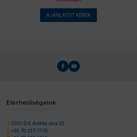
a
z
5
AJÁNLATOT KÉREK
-
b
ő
l
Elérhetőségeink
2030 Érd, András utca 20.
+36 70 327 7170