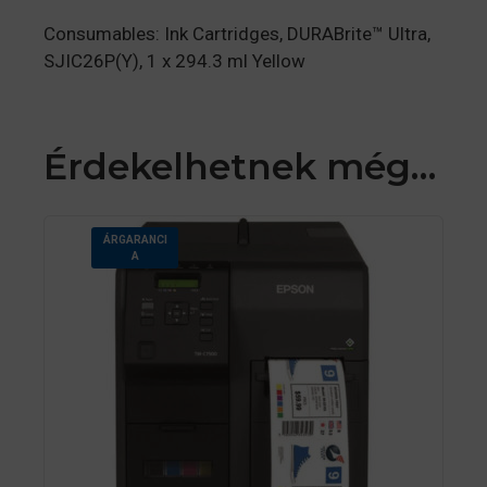
Consumables: Ink Cartridges, DURABrite™ Ultra,
SJIC26P(Y), 1 x 294.3 ml Yellow
Érdekelhetnek még…
ÁRGARANCI
A