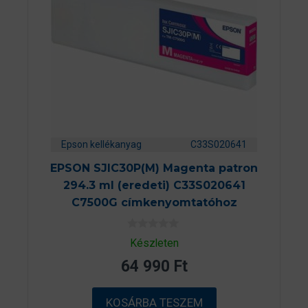
Epson kellékanyag
C33S020641
EPSON SJIC30P(M) Magenta patron
294.3 ml (eredeti) C33S020641
C7500G címkenyomtatóhoz
0
Készleten
a
z
64 990
Ft
5
-
b
ő
KOSÁRBA TESZEM
l