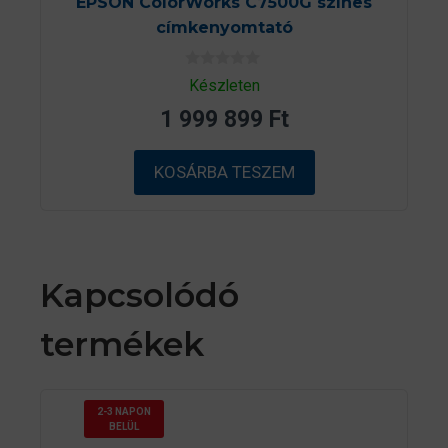
EPSON ColorWorks C7500G színes
címkenyomtató
0
Készleten
a
z
1 999 899
Ft
5
-
b
ő
KOSÁRBA TESZEM
l
Kapcsolódó
termékek
2-3 NAPON
BELÜL