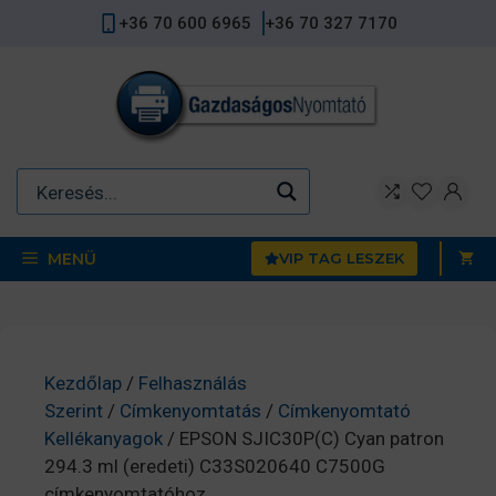
Kilépés
+36 70 600 6965
+36 70 327 7170
a
tartalomba
MENÜ
VIP TAG LESZEK
Kezdőlap
/
Felhasználás
Szerint
/
Címkenyomtatás
/
Címkenyomtató
Kellékanyagok
/ EPSON SJIC30P(C) Cyan patron
294.3 ml (eredeti) C33S020640 C7500G
címkenyomtatóhoz