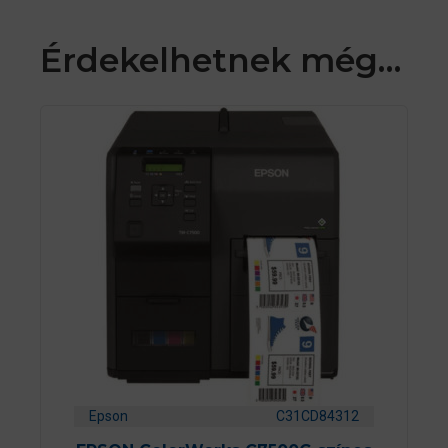
Érdekelhetnek még…
Epson
C31CD84312