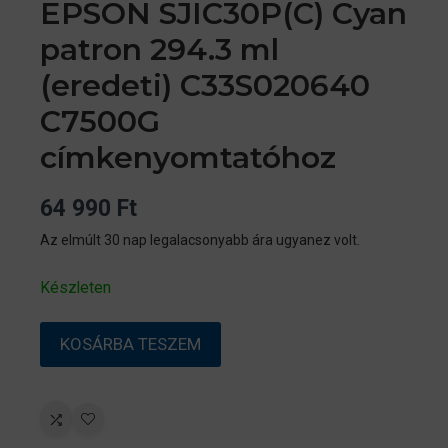
EPSON SJIC30P(C) Cyan
patron 294.3 ml
(eredeti) C33S020640
C7500G
címkenyomtatóhoz
64 990
Ft
Az elmúlt 30 nap legalacsonyabb ára ugyanez volt.
Készleten
EPSON
KOSÁRBA TESZEM
SJIC30P(C)
Cyan
patron
294.3