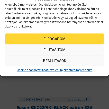
b
A legjobb élmény biztosítása érdekében olyan technológiákat
ő
KOSÁRBA TESZEM
használunk, mint a cookie-k. Ezen technológiákhoz való hozzájárulás
l
lehetővé teszi számunkra, hogy olyan adatokat dolgozzunk fel ezen az
oldalon, mint a böngészési viselkedés vagy az egyedi azonosítók. A
hozzájárulás elmaradása vagy visszavonása hátrányosan befolyásolhat
bizonyos funkciókat.
ELFOGADOM
ELUTASÍTOM
BEÁLLÍTÁSOK
Cookie szabályzat
Adatkezelési tájékoztató
Impresszum
Epson kellékanyag
C33S020601
Epson SJIC22P(K) BLACK patron 32.5