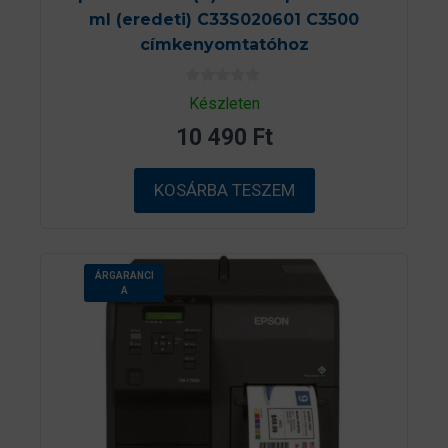
ml (eredeti) C33S020601 C3500
címkenyomtatóhoz
0
Készleten
a
z
10 490
Ft
5
-
b
ő
KOSÁRBA TESZEM
l
ÁRGARANCI
A