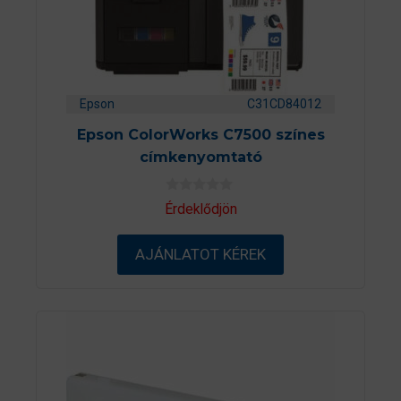
Epson
C31CD84012
Epson ColorWorks C7500 színes
címkenyomtató
0
Érdeklődjön
a
z
5
AJÁNLATOT KÉREK
-
b
ő
l