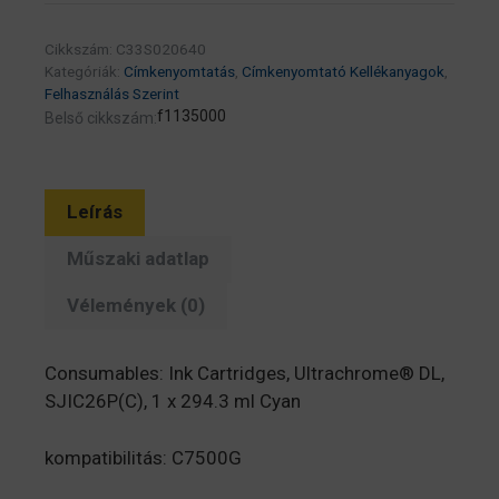
ml
(eredeti)
Cikkszám:
C33S020640
C33S020640
Kategóriák:
Címkenyomtatás
,
Címkenyomtató Kellékanyagok
,
C7500G
Felhasználás Szerint
f1135000
Belső cikkszám:
címkenyomtatóhoz
mennyiség
Leírás
Műszaki adatlap
Vélemények (0)
Consumables: Ink Cartridges, Ultrachrome® DL,
SJIC26P(C), 1 x 294.3 ml Cyan
kompatibilitás: C7500G