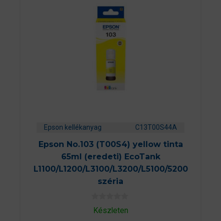
Epson kellékanyag
C13T00S44A
Epson No.103 (T00S4) yellow tinta
65ml (eredeti) EcoTank
L1100/L1200/L3100/L3200/L5100/5200
széria
0
Készleten
a
z