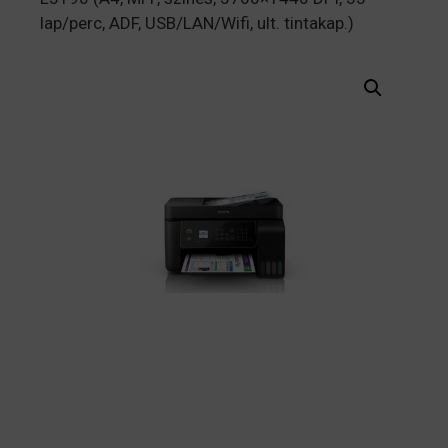
lap/perc, ADF, USB/LAN/Wifi, ult. tintakap.)