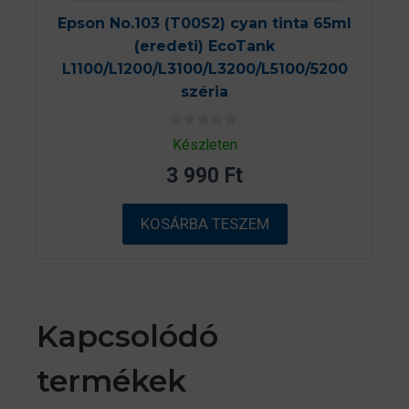
Epson No.103 (T00S2) cyan tinta 65ml
(eredeti) EcoTank
L1100/L1200/L3100/L3200/L5100/5200
széria
0
Készleten
a
z
3 990
Ft
5
-
b
ő
KOSÁRBA TESZEM
l
Kapcsolódó
termékek