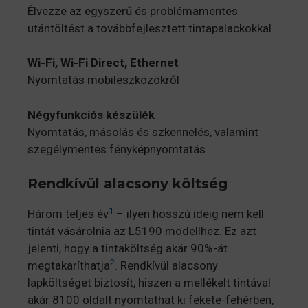
Élvezze az egyszerű és problémamentes
utántöltést a továbbfejlesztett tintapalackokkal
Wi-Fi, Wi-Fi Direct, Ethernet
Nyomtatás mobileszközökről
Négyfunkciós készülék
Nyomtatás, másolás és szkennelés, valamint
szegélymentes fényképnyomtatás
Rendkívül alacsony költség
1
Három teljes év
– ilyen hosszú ideig nem kell
tintát vásárolnia az L5190 modellhez. Ez azt
jelenti, hogy a tintaköltség akár 90%-át
2
megtakaríthatja
. Rendkívül alacsony
lapköltséget biztosít, hiszen a mellékelt tintával
akár 8100 oldalt nyomtathat ki fekete-fehérben,