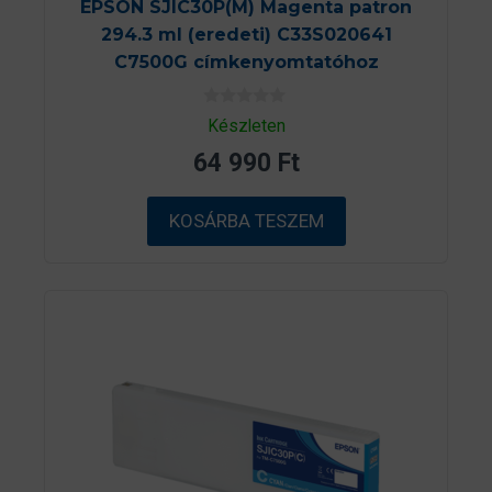
EPSON SJIC30P(M) Magenta patron
294.3 ml (eredeti) C33S020641
C7500G címkenyomtatóhoz
0
Készleten
a
z
64 990
Ft
5
-
b
ő
KOSÁRBA TESZEM
l