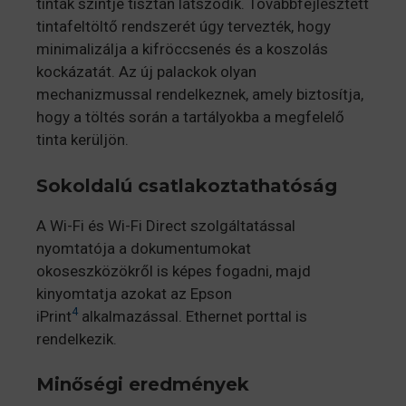
tinták szintje tisztán látszódik. Továbbfejlesztett
tintafeltöltő rendszerét úgy tervezték, hogy
minimalizálja a kifröccsenés és a koszolás
kockázatát. Az új palackok olyan
mechanizmussal rendelkeznek, amely biztosítja,
hogy a töltés során a tartályokba a megfelelő
tinta kerüljön.
Sokoldalú csatlakoztathatóság
A Wi-Fi és Wi-Fi Direct szolgáltatással
nyomtatója a dokumentumokat
okoseszközökről is képes fogadni, majd
kinyomtatja azokat az Epson
4
iPrint
alkalmazással. Ethernet porttal is
rendelkezik.
Minőségi eredmények