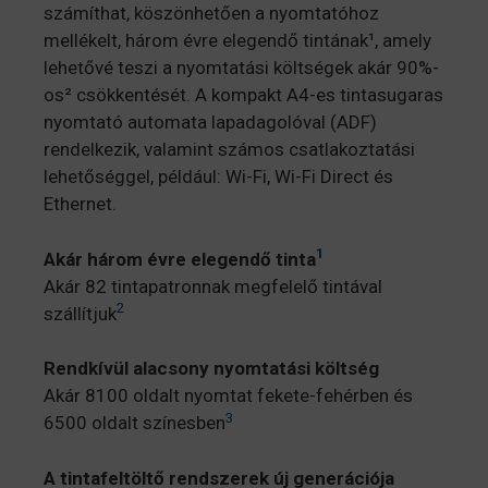
számíthat, köszönhetően a nyomtatóhoz
mellékelt, három évre elegendő tintának¹, amely
lehetővé teszi a nyomtatási költségek akár 90%-
os² csökkentését. A kompakt A4-es tintasugaras
nyomtató automata lapadagolóval (ADF)
rendelkezik, valamint számos csatlakoztatási
lehetőséggel, például: Wi-Fi, Wi-Fi Direct és
Ethernet.
1
Akár három évre elegendő tinta
Akár 82 tintapatronnak megfelelő tintával
2
szállítjuk
Rendkívül alacsony nyomtatási költség
Akár 8100 oldalt nyomtat fekete-fehérben és
3
6500 oldalt színesben
A tintafeltöltő rendszerek új generációja