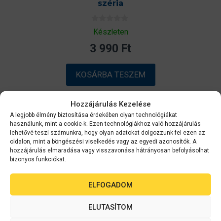
széria
0
Készleten
a
z
3 990
Ft
5
-
b
ő
KOSÁRBA TESZEM
l
Hozzájárulás Kezelése
A legjobb élmény biztosítása érdekében olyan technológiákat
használunk, mint a cookie-k. Ezen technológiákhoz való hozzájárulás
lehetővé teszi számunkra, hogy olyan adatokat dolgozzunk fel ezen az
oldalon, mint a böngészési viselkedés vagy az egyedi azonosítók. A
hozzájárulás elmaradása vagy visszavonása hátrányosan befolyásolhat
bizonyos funkciókat.
ELFOGADOM
ELUTASÍTOM