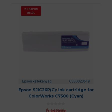
2-3 NAPON
BELÜL
Epson kellékanyag
C33S020619
Epson SJIC26P(C): Ink cartridge for
ColorWorks C7500 (Cyan)
0
Érdeklődjön