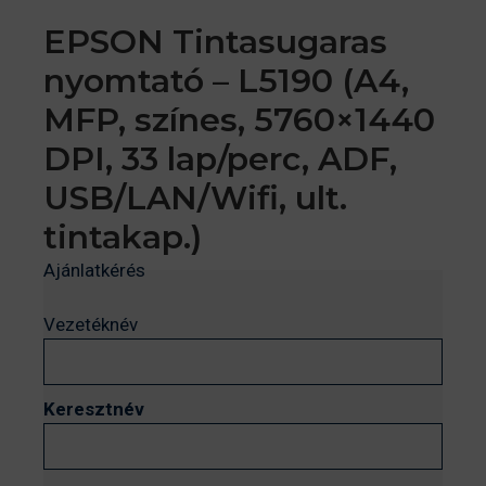
EPSON Tintasugaras
nyomtató – L5190 (A4,
MFP, színes, 5760×1440
DPI, 33 lap/perc, ADF,
USB/LAN/Wifi, ult.
tintakap.)
Ajánlatkérés
Vezetéknév
Keresztnév