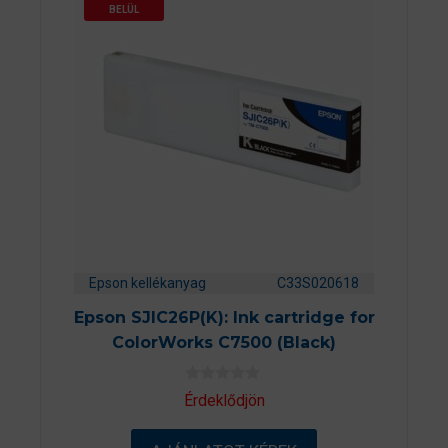
BELÜL
Epson kellékanyag
C33S020618
Epson SJIC26P(K): Ink cartridge for
ColorWorks C7500 (Black)
0
Érdeklődjön
a
z
5