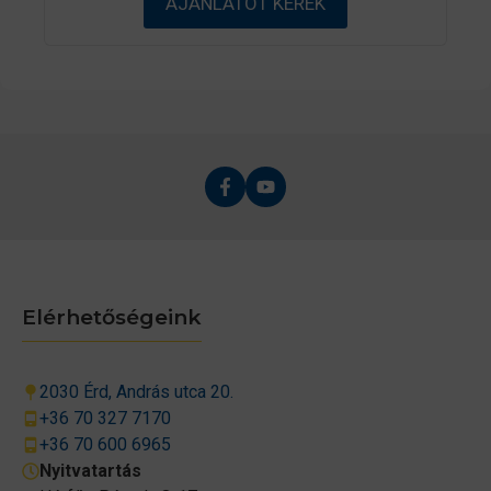
AJÁNLATOT KÉREK
-
b
ő
l
Elérhetőségeink
2030 Érd, András utca 20.
+36 70 327 7170
+36 70 600 6965
Nyitvatartás