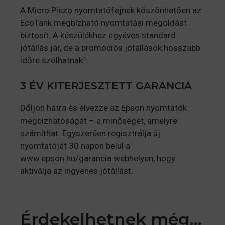
A Micro Piezo nyomtatófejnek köszönhetően az
EcoTank megbízható nyomtatási megoldást
biztosít. A készülékhez egyéves standard
jótállás jár, de a promóciós jótállások hosszabb
5
időre szólhatnak
.
3 ÉV KITERJESZTETT GARANCIA
Dőljön hátra és élvezze az Epson nyomtatók
megbízhatóságát – a minőséget, amelyre
számíthat. Egyszerűen regisztrálja új
nyomtatóját 30 napon belül a
www.epson.hu/garancia webhelyen, hogy
aktiválja az ingyenes jótállást.
Érdekelhetnek még…