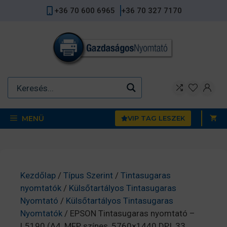
Kilépés
+36 70 600 6965
+36 70 327 7170
a
tartalomba
MENÜ
VIP TAG LESZEK
Kezdőlap
/
Típus Szerint
/
Tintasugaras
nyomtatók
/
Külsőtartályos Tintasugaras
Nyomtató
/
Külsőtartályos Tintasugaras
Nyomtatók
/ EPSON Tintasugaras nyomtató –
L5190 (A4, MFP, színes, 5760×1440 DPI, 33