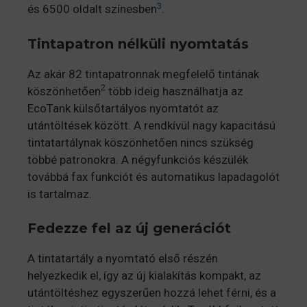
3
és 6500 oldalt színesben
.
Tintapatron nélküli nyomtatás
Az akár 82 tintapatronnak megfelelő tintának
2
köszönhetően
több ideig használhatja az
EcoTank külsőtartályos nyomtatót az
utántöltések között. A rendkívül nagy kapacitású
tintatartálynak köszönhetően nincs szükség
többé patronokra. A négyfunkciós készülék
továbbá fax funkciót és automatikus lapadagolót
is tartalmaz.
Fedezze fel az új generációt
A tintatartály a nyomtató első részén
helyezkedik el, így az új kialakítás kompakt, az
utántöltéshez egyszerűen hozzá lehet férni, és a