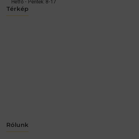
Hétfő - Péntek: 8-17
Térkép
Rólunk