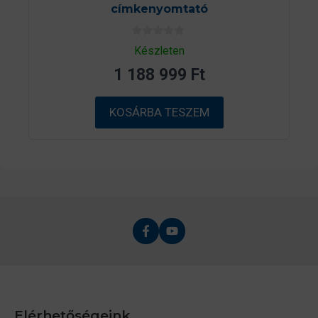
címkenyomtató
0
Készleten
a
z
1 188 999
Ft
5
-
b
ő
KOSÁRBA TESZEM
l
Elérhetőségeink