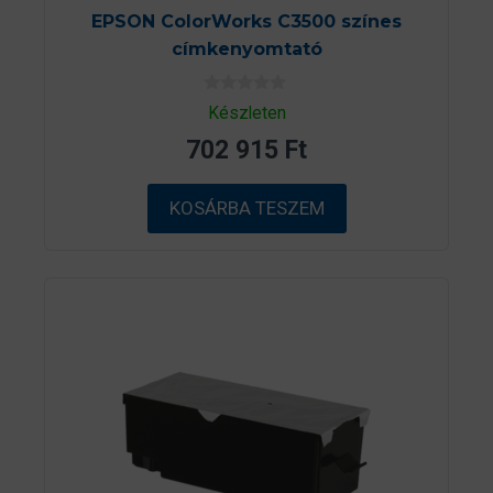
EPSON ColorWorks C3500 színes
címkenyomtató
0
Készleten
a
z
702 915
Ft
5
-
b
ő
KOSÁRBA TESZEM
l