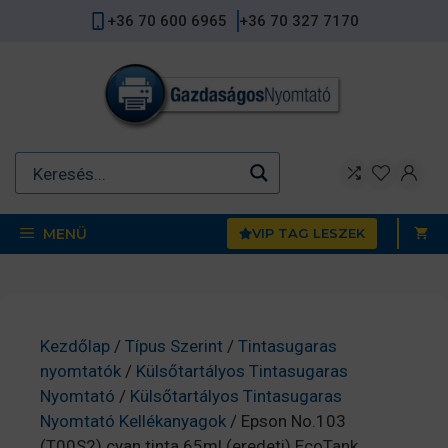
Kilépés
+36 70 600 6965
+36 70 327 7170
a
tartalomba
MENÜ
VIP TAG LESZEK
Kezdőlap
/
Típus Szerint
/
Tintasugaras
nyomtatók
/
Külsőtartályos Tintasugaras
Nyomtató
/
Külsőtartályos Tintasugaras
Nyomtató Kellékanyagok
/ Epson No.103
(T00S2) cyan tinta 65ml (eredeti) EcoTank