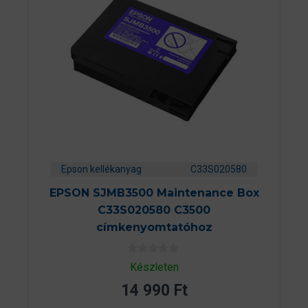
Epson kellékanyag
C33S020580
EPSON SJMB3500 Maintenance Box
C33S020580 C3500
címkenyomtatóhoz
0
Készleten
a
z
14 990
Ft
5
-