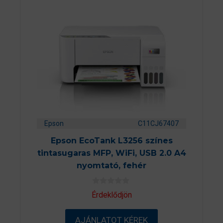
Epson
C11CJ67407
Epson EcoTank L3256 színes
tintasugaras MFP, WiFi, USB 2.0 A4
nyomtató, fehér
0
Érdeklődjön
a
z
5
AJÁNLATOT KÉREK
-