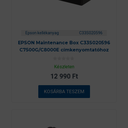
Epson kellékanyag
C33S020596
EPSON Maintenance Box C33S020596
C7500G/C8000E címkenyomtatóhoz
0
Készleten
a
z
12 990
Ft
5
-
b
ő
KOSÁRBA TESZEM
l