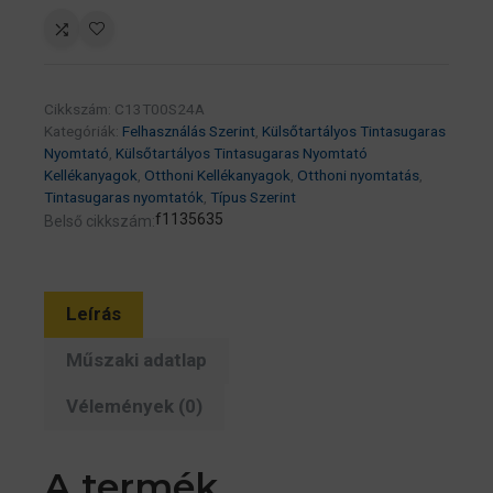
(T00S2)
cyan
tinta
65ml
Cikkszám:
C13T00S24A
(eredeti)
Kategóriák:
Felhasználás Szerint
,
Külsőtartályos Tintasugaras
EcoTank
Nyomtató
,
Külsőtartályos Tintasugaras Nyomtató
L1100/L1200/L3100/L3200/L51
Kellékanyagok
,
Otthoni Kellékanyagok
,
Otthoni nyomtatás
,
Tintasugaras nyomtatók
,
Típus Szerint
széria
f1135635
Belső cikkszám:
mennyiség
Leírás
Műszaki adatlap
Vélemények (0)
A termék