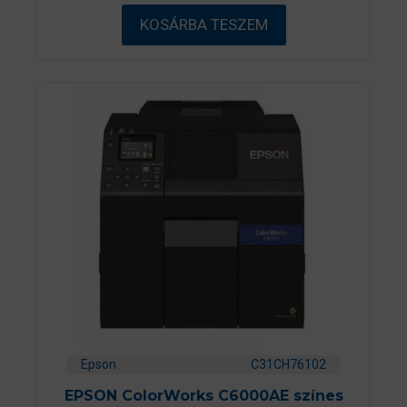
b
ő
KOSÁRBA TESZEM
l
Epson
C31CH76102
EPSON ColorWorks C6000AE színes