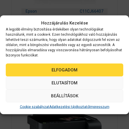
Epson
C11CJ66407
EPSON Tintasugaras nyomtató –
Hozzájárulás Kezelése
EcoTank L3260 (A4, MFP, színes,
A legjobb élmény biztosítása érdekében olyan technológiákat
használunk, mint a cookie-k. Ezen technológiákhoz való hozzájárulás
5760×1440 DPI, 33 lap/perc, USB/Wifi)
lehetővé teszi számunkra, hogy olyan adatokat dolgozzunk fel ezen az
oldalon, mint a böngészési viselkedés vagy az egyedi azonosítók. A
hozzájárulás elmaradása vagy visszavonása hátrányosan befolyásolhat
0
Érdeklődjön
a
bizonyos funkciókat.
z
5
AJÁNLATOT KÉREK
-
ELFOGADOM
b
ő
l
ELUTASÍTOM
BEÁLLÍTÁSOK
Cookie szabályzat
Adatkezelési tájékoztató
Impresszum