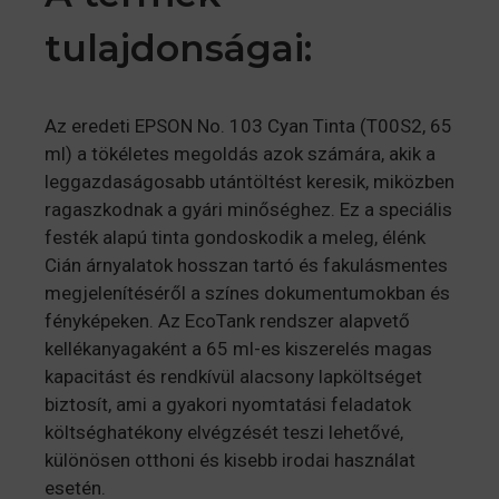
tulajdonságai:
Az eredeti EPSON No. 103 Cyan Tinta (T00S2, 65
ml) a tökéletes megoldás azok számára, akik a
leggazdaságosabb utántöltést keresik, miközben
ragaszkodnak a gyári minőséghez. Ez a speciális
festék alapú tinta gondoskodik a meleg, élénk
Cián árnyalatok hosszan tartó és fakulásmentes
megjelenítéséről a színes dokumentumokban és
fényképeken. Az EcoTank rendszer alapvető
kellékanyagaként a 65 ml-es kiszerelés magas
kapacitást és rendkívül alacsony lapköltséget
biztosít, ami a gyakori nyomtatási feladatok
költséghatékony elvégzését teszi lehetővé,
különösen otthoni és kisebb irodai használat
esetén.