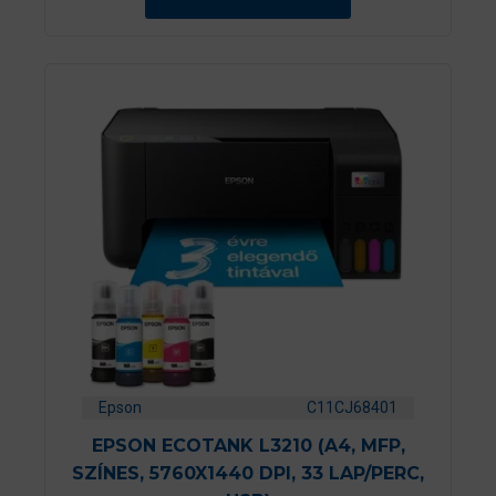
b
ő
l
Epson
C11CJ68401
EPSON ECOTANK L3210 (A4, MFP,
SZÍNES, 5760X1440 DPI, 33 LAP/PERC,