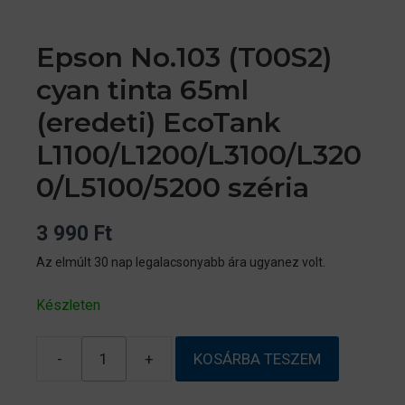
Epson No.103 (T00S2)
cyan tinta 65ml
(eredeti) EcoTank
L1100/L1200/L3100/L320
0/L5100/5200 széria
3 990
Ft
Az elmúlt 30 nap legalacsonyabb ára ugyanez volt.
Készleten
-
+
KOSÁRBA TESZEM
Epson
No.103