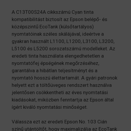
A C13T00S24A cikkszámú Cyan tinta
kompatibilitást biztosít az Epson belépő- és
középszintű EcoTank (külsőtartályos)
nyomtatóinak széles skálájával, ideértve a
gyakran használt L1100, L1200, L3100, L3200,
L5100 és L5200 sorozatszámú modelleket. Az
eredeti tinta használata elengedhetetlen a
nyomtatófej épségének megőrzéséhez,
garantálva a hibátlan teljesítményt és a
nyomtató hosszú élettartamát. A gyári patronok
helyett ezt a töltőüveges rendszert használva
jelentősen csökkentheti az éves nyomtatási
kiadásokat, miközben fenntartja az Epson által
ígért kiváló nyomtatási minőséget.
Válassza ezt az eredeti Epson No. 103 Cián
színű utántöltőt, hogy maximalizálja az EcoTank