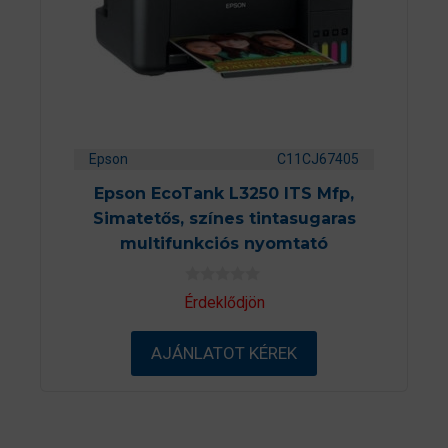
Epson
C11CJ67405
Epson EcoTank L3250 ITS Mfp,
Simatetős, színes tintasugaras
multifunkciós nyomtató
0
Érdeklődjön
a
z
5
AJÁNLATOT KÉREK
-
b
ő
l