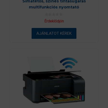
Simatetős, színes tintasugaras
multifunkciós nyomtató
0
Érdeklődjön
a
z
5
AJÁNLATOT KÉREK
-
b
ő
l