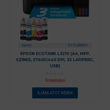
Epson
C11CJ68401
EPSON ECOTANK L3210 (A4, MFP,
SZÍNES, 5760X1440 DPI, 33 LAP/PERC,
USB)
0
Érdeklődjön
a
z
5
AJÁNLATOT KÉREK
-
b
ő
l