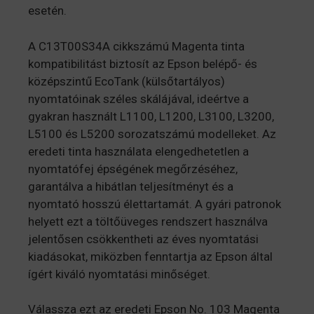
esetén.
A C13T00S34A cikkszámú Magenta tinta
kompatibilitást biztosít az Epson belépő- és
középszintű EcoTank (külsőtartályos)
nyomtatóinak széles skálájával, ideértve a
gyakran használt L1100, L1200, L3100, L3200,
L5100 és L5200 sorozatszámú modelleket. Az
eredeti tinta használata elengedhetetlen a
nyomtatófej épségének megőrzéséhez,
garantálva a hibátlan teljesítményt és a
nyomtató hosszú élettartamát. A gyári patronok
helyett ezt a töltőüveges rendszert használva
jelentősen csökkentheti az éves nyomtatási
kiadásokat, miközben fenntartja az Epson által
ígért kiváló nyomtatási minőséget.
Válassza ezt az eredeti Epson No. 103 Magenta