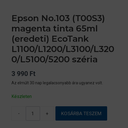
Epson No.103 (T00S3)
magenta tinta 65ml
(eredeti) EcoTank
L1100/L1200/L3100/L320
0/L5100/5200 széria
3 990
Ft
Az elmúlt 30 nap legalacsonyabb ára ugyanez volt.
Készleten
-
+
KOSÁRBA TESZEM
Epson
No.103