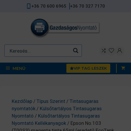
Kilépés
+36 70 600 6965
+36 70 327 7170
a
tartalomba
MENÜ
VIP TAG LESZEK
Kezdőlap
/
Típus Szerint
/
Tintasugaras
nyomtatók
/
Külsőtartályos Tintasugaras
Nyomtató
/
Külsőtartályos Tintasugaras
Nyomtató Kellékanyagok
/ Epson No.103
(T00S3) magenta tinta 65ml (eredeti) EcoTank