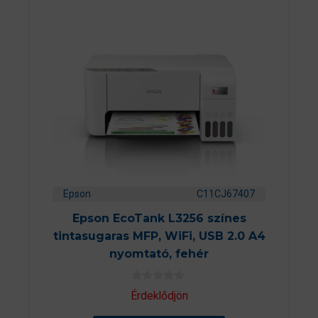
Epson
C11CJ67407
Epson EcoTank L3256 színes
tintasugaras MFP, WiFi, USB 2.0 A4
nyomtató, fehér
0
Érdeklődjön
a
z