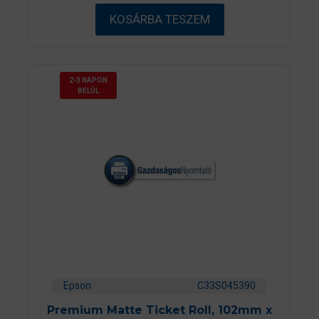
b
ő
KOSÁRBA TESZEM
l
2-3 NAPON
BELÜL
Epson
C33S045390
Premium Matte Ticket Roll, 102mm x