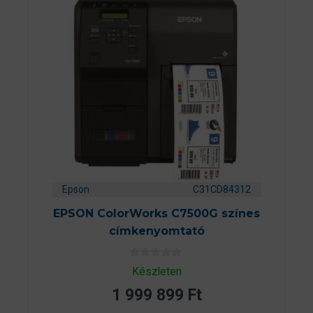
Epson
C31CD84312
EPSON ColorWorks C7500G színes
címkenyomtató
0
Készleten
a
z
1 999 899
Ft
5
-