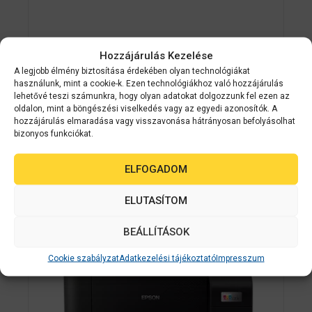
Epson
C11CJ67405
Hozzájárulás Kezelése
Epson EcoTank L3250 ITS Mfp,
A legjobb élmény biztosítása érdekében olyan technológiákat
használunk, mint a cookie-k. Ezen technológiákhoz való hozzájárulás
Simatetős, színes tintasugaras
lehetővé teszi számunkra, hogy olyan adatokat dolgozzunk fel ezen az
multifunkciós nyomtató
oldalon, mint a böngészési viselkedés vagy az egyedi azonosítók. A
hozzájárulás elmaradása vagy visszavonása hátrányosan befolyásolhat
bizonyos funkciókat.
0
Érdeklődjön
a
z
ELFOGADOM
5
AJÁNLATOT KÉREK
-
b
ő
ELUTASÍTOM
l
BEÁLLÍTÁSOK
Cookie szabályzat
Adatkezelési tájékoztató
Impresszum