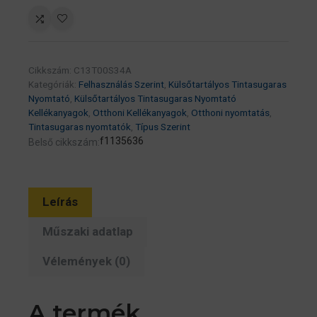
(T00S3)
magenta
tinta
65ml
Cikkszám:
C13T00S34A
(eredeti)
Kategóriák:
Felhasználás Szerint
,
Külsőtartályos Tintasugaras
EcoTank
Nyomtató
,
Külsőtartályos Tintasugaras Nyomtató
L1100/L1200/L3100/L3200/L51
Kellékanyagok
,
Otthoni Kellékanyagok
,
Otthoni nyomtatás
,
Tintasugaras nyomtatók
,
Típus Szerint
széria
f1135636
Belső cikkszám:
mennyiség
Leírás
Műszaki adatlap
Vélemények (0)
A termék