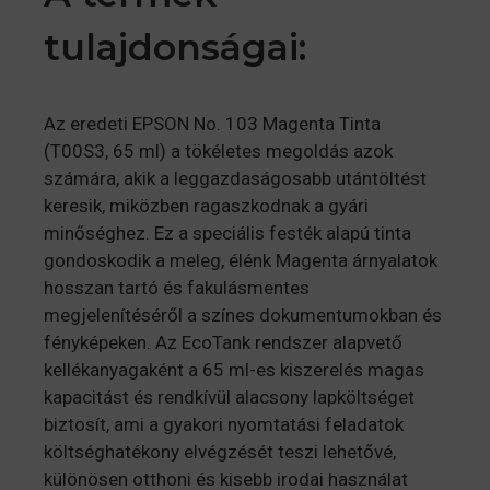
tulajdonságai:
Az eredeti EPSON No. 103 Magenta Tinta
(T00S3, 65 ml) a tökéletes megoldás azok
számára, akik a leggazdaságosabb utántöltést
keresik, miközben ragaszkodnak a gyári
minőséghez. Ez a speciális festék alapú tinta
gondoskodik a meleg, élénk Magenta árnyalatok
hosszan tartó és fakulásmentes
megjelenítéséről a színes dokumentumokban és
fényképeken. Az EcoTank rendszer alapvető
kellékanyagaként a 65 ml-es kiszerelés magas
kapacitást és rendkívül alacsony lapköltséget
biztosít, ami a gyakori nyomtatási feladatok
költséghatékony elvégzését teszi lehetővé,
különösen otthoni és kisebb irodai használat