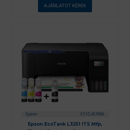
5
AJÁNLATOT KÉREK
-
b
ő
l
Epson
C11CJ67406
Epson EcoTank L3251 ITS Mfp,