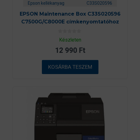
Epson kellékanyag
C33S020596
EPSON Maintenance Box C33S020596
C7500G/C8000E címkenyomtatóhoz
0
Készleten
a
z
12 990
Ft
5
-
b
ő
KOSÁRBA TESZEM
l