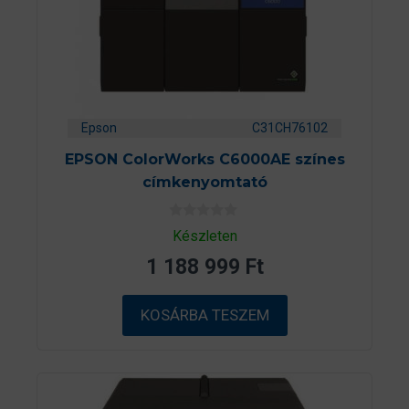
Epson
C31CH76102
EPSON ColorWorks C6000AE színes
címkenyomtató
0
Készleten
a
z
1 188 999
Ft
5
-
b
ő
KOSÁRBA TESZEM
l