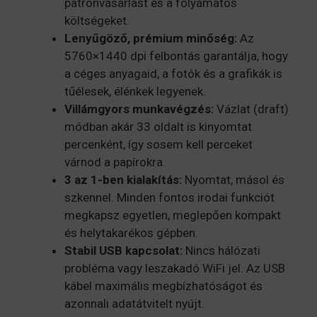
patronvásárlást és a folyamatos
költségeket.
Lenyűgöző, prémium minőség:
Az
5760×1440 dpi felbontás garantálja, hogy
a céges anyagaid, a fotók és a grafikák is
tűélesek, élénkek legyenek.
Villámgyors munkavégzés:
Vázlat (draft)
módban akár 33 oldalt is kinyomtat
percenként, így sosem kell perceket
várnod a papírokra.
3 az 1-ben kialakítás:
Nyomtat, másol és
szkennel. Minden fontos irodai funkciót
megkapsz egyetlen, meglepően kompakt
és helytakarékos gépben.
Stabil USB kapcsolat:
Nincs hálózati
probléma vagy leszakadó WiFi jel. Az USB
kábel maximális megbízhatóságot és
azonnali adatátvitelt nyújt.