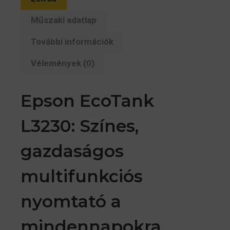
(C11CJ68407)
mennyiség
Műszaki adatlap
További információk
Vélemények (0)
Epson EcoTank
L3230: Színes,
gazdaságos
multifunkciós
nyomtató a
mindennapokra