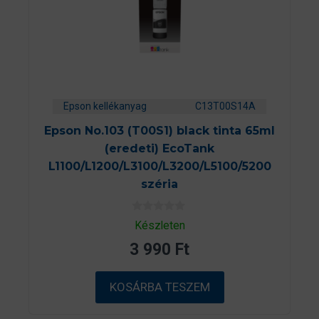
Epson kellékanyag
C13T00S14A
Epson No.103 (T00S1) black tinta 65ml
(eredeti) EcoTank
L1100/L1200/L3100/L3200/L5100/5200
széria
0
Készleten
a
z
3 990
Ft
5
-
b
ő
KOSÁRBA TESZEM
l