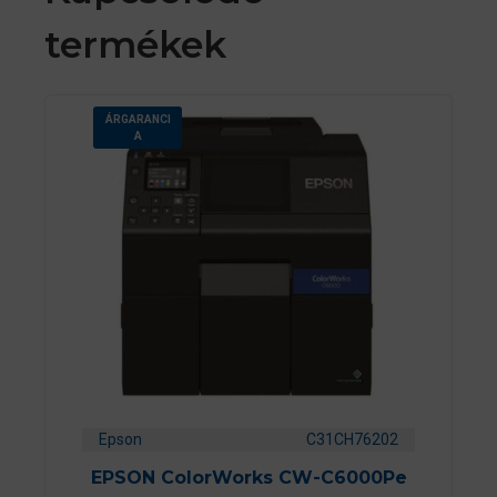
termékek
ÁRGARANCI
A
Epson
C31CH76202
EPSON ColorWorks CW-C6000Pe