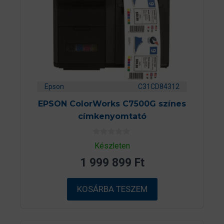
Epson
C31CD84312
EPSON ColorWorks C7500G színes
címkenyomtató
0
Készleten
a
z
1 999 899
Ft
5
-
b
ő
KOSÁRBA TESZEM
l