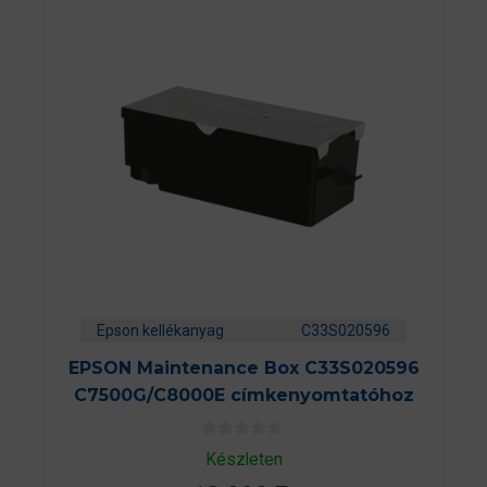
Epson kellékanyag
C33S020596
EPSON Maintenance Box C33S020596
C7500G/C8000E címkenyomtatóhoz
0
Készleten
a
z