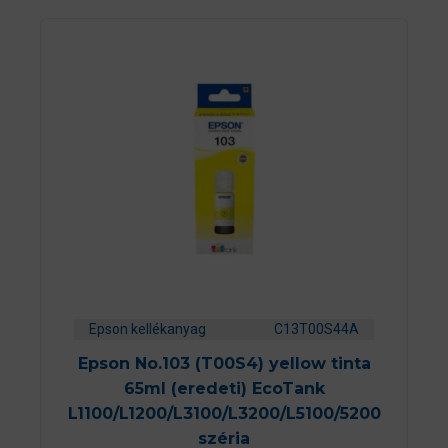
Epson kellékanyag
C13T00S44A
Epson No.103 (T00S4) yellow tinta
65ml (eredeti) EcoTank
L1100/L1200/L3100/L3200/L5100/5200
széria