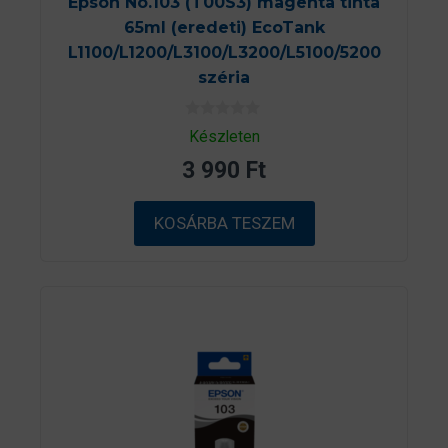
Epson No.103 (T00S3) magenta tinta
65ml (eredeti) EcoTank
L1100/L1200/L3100/L3200/L5100/5200
széria
0
Készleten
a
z
3 990
Ft
5
-
b
ő
KOSÁRBA TESZEM
l