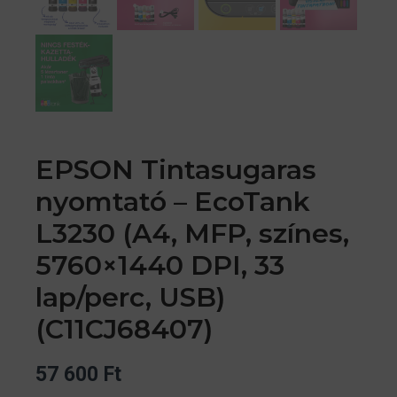
EPSON Tintasugaras
nyomtató – EcoTank
L3230 (A4, MFP, színes,
5760×1440 DPI, 33
lap/perc, USB)
(C11CJ68407)
57 600
Ft