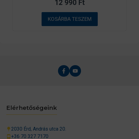
12 990
Ft
5
-
b
ő
KOSÁRBA TESZEM
l
Elérhetőségeink
2030 Érd, András utca 20.
+36 70 327 7170