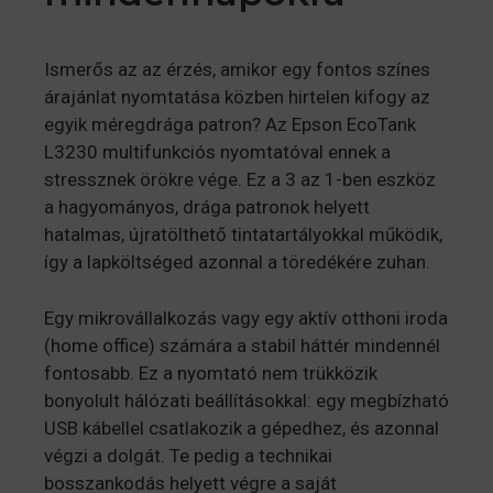
Ismerős az az érzés, amikor egy fontos színes
árajánlat nyomtatása közben hirtelen kifogy az
egyik méregdrága patron? Az Epson EcoTank
L3230 multifunkciós nyomtatóval ennek a
stressznek örökre vége. Ez a 3 az 1-ben eszköz
a hagyományos, drága patronok helyett
hatalmas, újratölthető tintatartályokkal működik,
így a lapköltséged azonnal a töredékére zuhan.
Egy mikrovállalkozás vagy egy aktív otthoni iroda
(home office) számára a stabil háttér mindennél
fontosabb. Ez a nyomtató nem trükközik
bonyolult hálózati beállításokkal: egy megbízható
USB kábellel csatlakozik a gépedhez, és azonnal
végzi a dolgát. Te pedig a technikai
bosszankodás helyett végre a saját