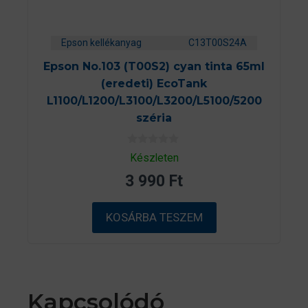
Epson kellékanyag
C13T00S24A
Epson No.103 (T00S2) cyan tinta 65ml
(eredeti) EcoTank
L1100/L1200/L3100/L3200/L5100/5200
széria
0
Készleten
a
z
3 990
Ft
5
-
b
ő
KOSÁRBA TESZEM
l
Kapcsolódó