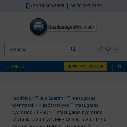
Kilépés
+36 70 600 6965
+36 70 327 7170
a
tartalomba
MENÜ
VIP TAG LESZEK
Kezdőlap
/
Típus Szerint
/
Tintasugaras
nyomtatók
/
Külsőtartályos Tintasugaras
Nyomtató
/ EPSON Tintasugaras nyomtató –
EcoTank L3230 (A4, MFP, színes, 5760×1440
DPI, 33 lap/perc, USB) (C11CJ68407)