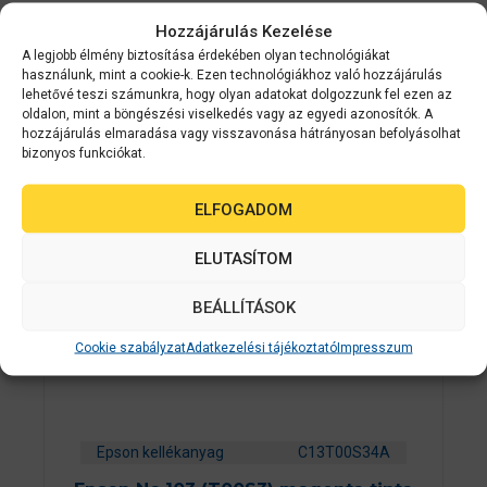
Hozzájárulás Kezelése
Érdekelhetnek még…
A legjobb élmény biztosítása érdekében olyan technológiákat
használunk, mint a cookie-k. Ezen technológiákhoz való hozzájárulás
lehetővé teszi számunkra, hogy olyan adatokat dolgozzunk fel ezen az
oldalon, mint a böngészési viselkedés vagy az egyedi azonosítók. A
hozzájárulás elmaradása vagy visszavonása hátrányosan befolyásolhat
bizonyos funkciókat.
ELFOGADOM
ELUTASÍTOM
BEÁLLÍTÁSOK
Cookie szabályzat
Adatkezelési tájékoztató
Impresszum
Epson kellékanyag
C13T00S34A