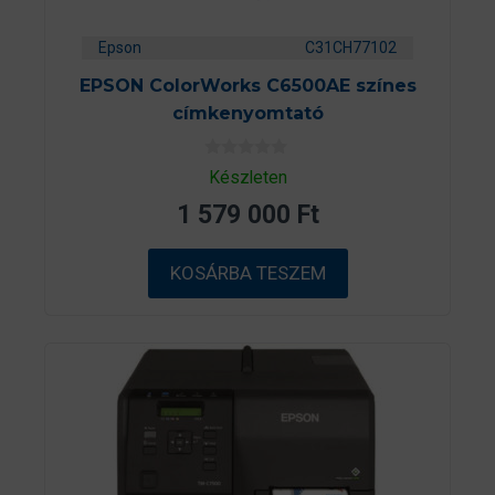
Epson
C31CH77102
EPSON ColorWorks C6500AE színes
címkenyomtató
0
Készleten
a
z
1 579 000
Ft
5
-
b
ő
KOSÁRBA TESZEM
l