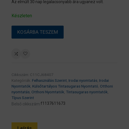
Az elmúlt 30 nap legalacsonyabb ára ugyanez volt.
Készleten
EPSON
KOSÁRBA TESZEM
Tintasugaras
nyomtató
–
EcoTank
L3230
(A4,
Cikkszám:
C11CJ68407
MFP,
Kategóriák:
Felhasználás Szerint
,
Irodai nyomtatás
,
Irodai
színes,
Nyomtatók
,
Külsőtartályos Tintasugaras Nyomtató
,
Otthoni
nyomtatás
,
Otthoni Nyomtatók
,
Tintasugaras nyomtatók
,
5760×1440
Típus Szerint
DPI,
f1137611673
Belső cikkszám:
33
lap/perc,
USB)
Leírás