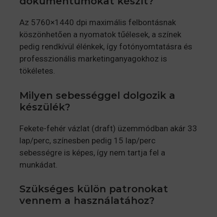
dokumentumokat készít?
Az 5760×1440 dpi maximális felbontásnak
köszönhetően a nyomatok tűélesek, a színek
pedig rendkívül élénkek, így fotónyomtatásra és
professzionális marketinganyagokhoz is
tökéletes.
Milyen sebességgel dolgozik a
készülék?
Fekete-fehér vázlat (draft) üzemmódban akár 33
lap/perc, színesben pedig 15 lap/perc
sebességre is képes, így nem tartja fel a
munkádat.
Szükséges külön patronokat
vennem a használatához?