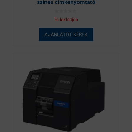
színes címkenyomtató
0
Érdeklődjön
a
z
5
AJÁNLATOT KÉREK
-
b
ő
l