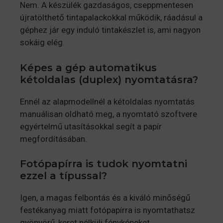
Nem. A készülék gazdaságos, cseppmentesen
újratölthető tintapalackokkal működik, ráadásul a
géphez jár egy induló tintakészlet is, ami nagyon
sokáig elég.
Képes a gép automatikus
kétoldalas (duplex) nyomtatásra?
Ennél az alapmodellnél a kétoldalas nyomtatás
manuálisan oldható meg, a nyomtató szoftvere
egyértelmű utasításokkal segít a papír
megfordításában.
Fotópapírra is tudok nyomtatni
ezzel a típussal?
Igen, a magas felbontás és a kiváló minőségű
festékanyag miatt fotópapírra is nyomtathatsz
gyönyörű, keret nélküli fényképeket.