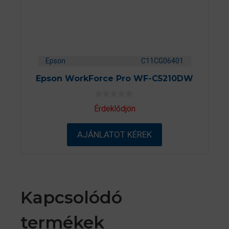
Epson
C11CG06401
Epson WorkForce Pro WF-C5210DW
0
Érdeklődjön
a
z
5
AJÁNLATOT KÉREK
-
b
ő
l
Kapcsolódó
termékek