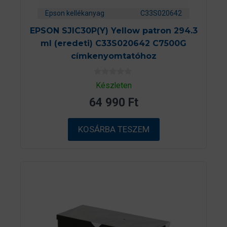
Epson kellékanyag
C33S020642
EPSON SJIC30P(Y) Yellow patron 294.3
ml (eredeti) C33S020642 C7500G
címkenyomtatóhoz
0
Készleten
a
z
64 990
Ft
5
-
b
ő
KOSÁRBA TESZEM
l