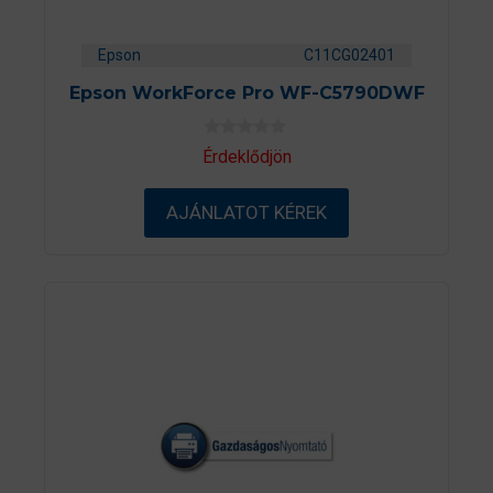
Epson
C11CG02401
Epson WorkForce Pro WF-C5790DWF
0
Érdeklődjön
a
z
5
AJÁNLATOT KÉREK
-
b
ő
l