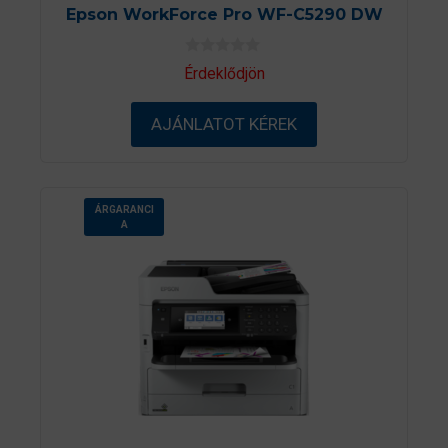
Epson WorkForce Pro WF-C5290 DW
0
Érdeklődjön
a
z
5
AJÁNLATOT KÉREK
-
b
ő
l
ÁRGARANCI
A