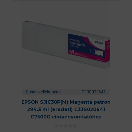
Epson kellékanyag
C33S020641
EPSON SJIC30P(M) Magenta patron
294.3 ml (eredeti) C33S020641
C7500G címkenyomtatóhoz
0