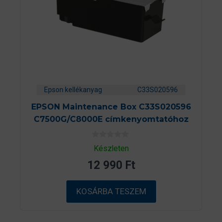
Epson kellékanyag
C33S020596
EPSON Maintenance Box C33S020596
C7500G/C8000E címkenyomtatóhoz
0
Készleten
a
z
12 990
Ft
5
-
b
ő
KOSÁRBA TESZEM
l