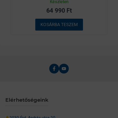
Készleten
a
z
64 990
Ft
5
-
b
ő
KOSÁRBA TESZEM
l
Elérhetőségeink
2030 Érd, András utca 20.