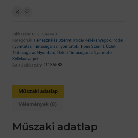
Yellow
patron
3K
(eredeti)
Cikkszám:
C13T944440
C13T944440
Kategóriák:
Felhasználás Szerint
,
Irodai Kellékanyagok
,
Irodai
Workforce
nyomtatás
,
Tintasugaras nyomtatók
,
Típus Szerint
,
Üzleti
Pro
Tintasugaras Nyomtató
,
Üzleti Tintasugaras Nyomtató
Kellékanyagok
WF-
f1135583
Belső cikkszám:
C5210/C5290/C5710/C5790
széria
mennyiség
Műszaki adatlap
Vélemények (0)
Műszaki adatlap