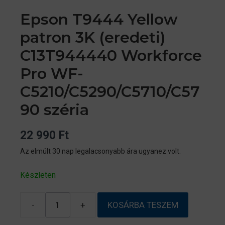
Epson T9444 Yellow
patron 3K (eredeti)
C13T944440 Workforce
Pro WF-
C5210/C5290/C5710/C57
90 széria
22 990
Ft
Az elmúlt 30 nap legalacsonyabb ára ugyanez volt.
Készleten
-
+
KOSÁRBA TESZEM
Epson
T9444