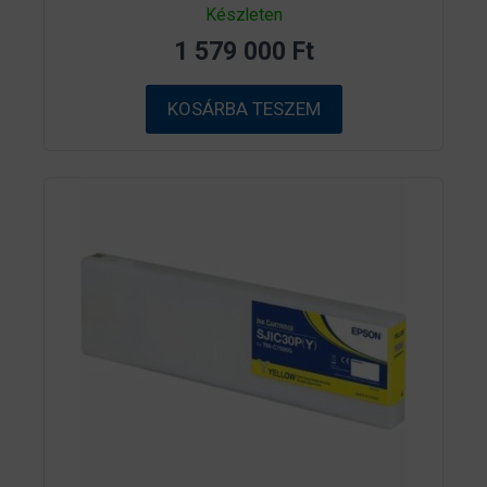
0
Készleten
a
z
1 579 000
Ft
5
-
b
ő
KOSÁRBA TESZEM
l