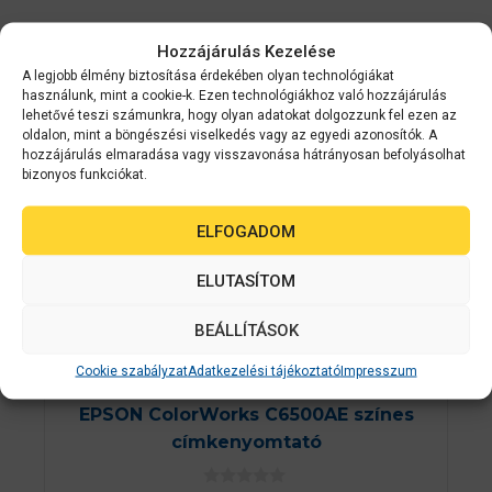
Hozzájárulás Kezelése
A legjobb élmény biztosítása érdekében olyan technológiákat
használunk, mint a cookie-k. Ezen technológiákhoz való hozzájárulás
lehetővé teszi számunkra, hogy olyan adatokat dolgozzunk fel ezen az
oldalon, mint a böngészési viselkedés vagy az egyedi azonosítók. A
hozzájárulás elmaradása vagy visszavonása hátrányosan befolyásolhat
bizonyos funkciókat.
ELFOGADOM
ELUTASÍTOM
BEÁLLÍTÁSOK
Cookie szabályzat
Adatkezelési tájékoztató
Impresszum
Epson
C31CH77102
EPSON ColorWorks C6500AE színes
címkenyomtató