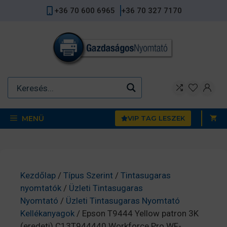
Kilépés
+36 70 600 6965
+36 70 327 7170
a
tartalomba
MENÜ
VIP TAG LESZEK
Kezdőlap
/
Típus Szerint
/
Tintasugaras
nyomtatók
/
Üzleti Tintasugaras
Nyomtató
/
Üzleti Tintasugaras Nyomtató
Kellékanyagok
/ Epson T9444 Yellow patron 3K
(eredeti) C13T944440 Workforce Pro WF-