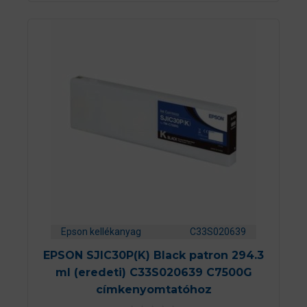
l
Epson kellékanyag
C33S020639
EPSON SJIC30P(K) Black patron 294.3
ml (eredeti) C33S020639 C7500G
címkenyomtatóhoz