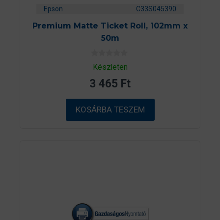
Epson
C33S045390
Premium Matte Ticket Roll, 102mm x
50m
0
Készleten
a
z
3 465
Ft
5
-
b
ő
KOSÁRBA TESZEM
l