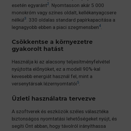
2
esetén egyaránt
. Nyomtasson akár 5 000
monokróm vagy színes oldalt, kellékanyagcsere
3
nélkül
. 330 oldalas standard papírkapacitása a
4
legnagyobb ebben a piaci szegmensben
.
Csökkentse a környezetre
gyakorolt hatást
Használja ki az alacsony teljesítményfelvétel
nyújtotta előnyöket, ez a modell 90%-kal
kevesebb energiát használ fel, mint a
5
versenytársak lézernyomtatói
.
Üzleti használatra tervezve
A szoftverek és eszközök széles választéka
biztonságos nyomtatási lehetőségeket nyújt, és
segíti Önt abban, hogy távolról irányíthassa