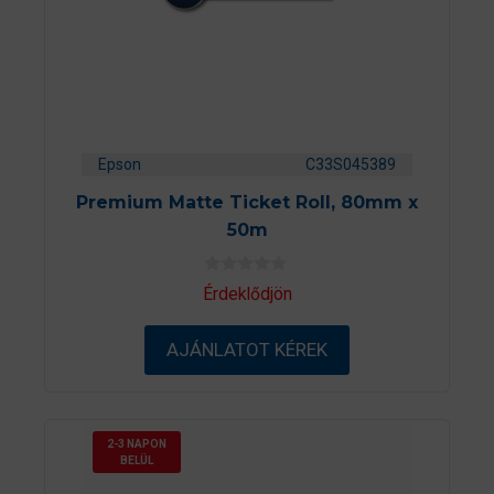
Epson
C33S045389
Premium Matte Ticket Roll, 80mm x
50m
0
Érdeklődjön
a
z
5
AJÁNLATOT KÉREK
-
b
ő
l
2-3 NAPON
BELÜL