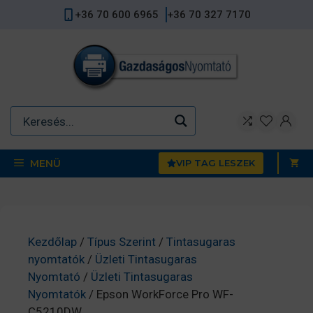
Kilépés
+36 70 600 6965
+36 70 327 7170
a
tartalomba
MENÜ
VIP TAG LESZEK
Kezdőlap
/
Típus Szerint
/
Tintasugaras
nyomtatók
/
Üzleti Tintasugaras
Nyomtató
/
Üzleti Tintasugaras
Nyomtatók
/ Epson WorkForce Pro WF-
C5210DW