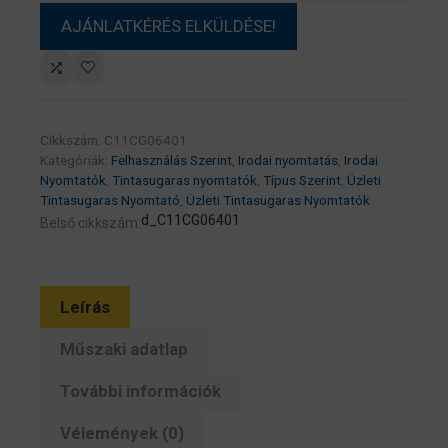
Cikkszám:
C11CG06401
Kategóriák:
Felhasználás Szerint
,
Irodai nyomtatás
,
Irodai
Nyomtatók
,
Tintasugaras nyomtatók
,
Típus Szerint
,
Üzleti
Tintasugaras Nyomtató
,
Üzleti Tintasugaras Nyomtatók
d_C11CG06401
Belső cikkszám:
Leírás
Műszaki adatlap
További információk
Vélemények (0)