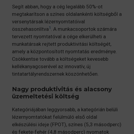
Segít abban, hogy a cég legalább 50%-ot
megtakarítson a színes oldalankénti költségből a
versenytársak lézernyomtatóival
1
összehasonlítva
. A munkacsoportok számára
tervezett nyomtatóval a cége elkerülheti a
munkatársak rejtett produktivitási költségét,
amely a központosított nyomtatás eredménye.
Csökkentse tovább a költségeket kevesebb
kellékanyagcserével az innovatív, új
tintatartályrendszernek köszönhetően.
Nagy produktivitás és alacsony
üzemeltetési költség
Kategóriájában leggyorsabb, a kategórián belüli
lézernyomtatókat felülmúló első oldal
elkészülési ideje (FPOT), színes (5,3 másodperc)
és fekete-fehér (4,8 másodperc) nyomatok