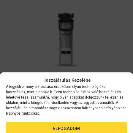
Hozzájárulás Kezelése
A legjobb élmény biztosítása érdekében olyan technológiákat
Epson kellékanyag
C13T945140
használunk, mint a cookie-k. Ezen technológiákhoz való hozzájárulás
Epson T9451 Black patron 5K (eredeti)
lehetővé teszi számunkra, hogy olyan adatokat dolgozzunk fel ezen az
oldalon, mint a böngészési viselkedés vagy az egyedi azonosítók. A
C13T945140 Workforce Pro WF-
hozzájárulás elmaradása vagy visszavonása hátrányosan befolyásolhat
C5210/C5290/C5710/C5790 széria
bizonyos funkciókat.
0
ELFOGADOM
Készleten
a