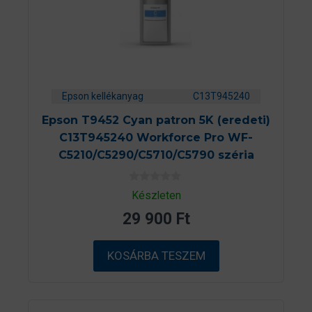
Epson kellékanyag
C13T945240
Epson T9452 Cyan patron 5K (eredeti)
C13T945240 Workforce Pro WF-
C5210/C5290/C5710/C5790 széria
0
Készleten
a
z
29 900
Ft
5
-
b
ő
KOSÁRBA TESZEM
l