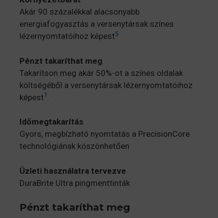
Akár 90 százalékkal alacsonyabb
energiafogyasztás a versenytársak színes
5
lézernyomtatóihoz képest
Pénzt takaríthat meg
Takarítson meg akár 50%-ot a színes oldalak
költségéből a versenytársak lézernyomtatóihoz
1
képest
.
Időmegtakarítás
Gyors, megbízható nyomtatás a PrecisionCore
technológiának köszönhetően
Üzleti használatra tervezve
DuraBrite Ultra pingmenttinták
Pénzt takaríthat meg