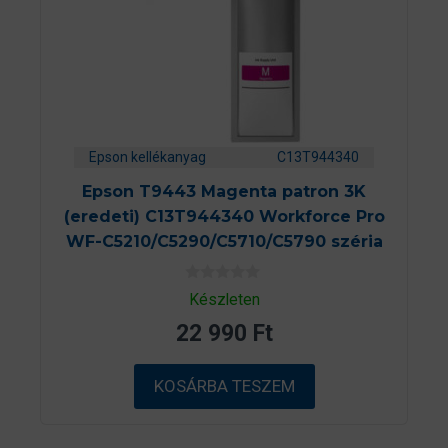
Epson kellékanyag
C13T944340
Epson T9443 Magenta patron 3K
(eredeti) C13T944340 Workforce Pro
WF-C5210/C5290/C5710/C5790 széria
0
Készleten
a
z
22 990
Ft
5
-
b
ő
KOSÁRBA TESZEM
l