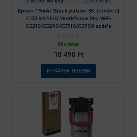
Epson kellékanyag
C13T944140
Epson T9441 Black patron 3K (eredeti)
C13T944140 Workforce Pro WF-
C5210/C5290/C5710/C5790 széria
0
Készleten
a
z
18 490
Ft
5
-
b
ő
KOSÁRBA TESZEM
l