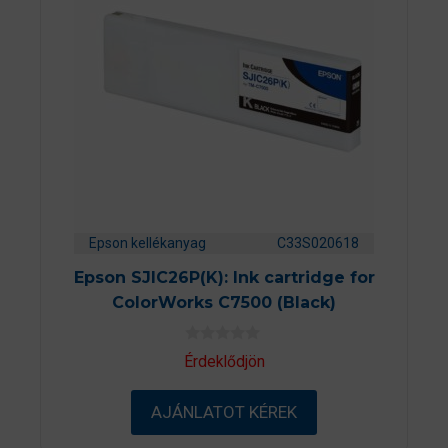
Epson kellékanyag
C33S020618
Epson SJIC26P(K): Ink cartridge for
ColorWorks C7500 (Black)
0
Érdeklődjön
a
z
5
AJÁNLATOT KÉREK
-
b
ő