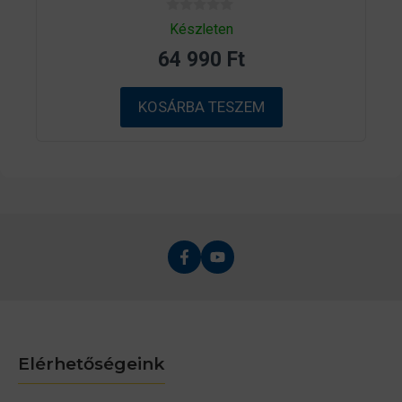
0
Készleten
a
z
64 990
Ft
5
-
b
ő
KOSÁRBA TESZEM
l
Elérhetőségeink