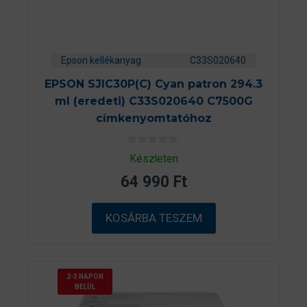
Epson kellékanyag
C33S020640
EPSON SJIC30P(C) Cyan patron 294.3
ml (eredeti) C33S020640 C7500G
címkenyomtatóhoz
0
Készleten
a
z
64 990
Ft
5
-
b
ő
KOSÁRBA TESZEM
l
2-3 NAPON
BELÜL