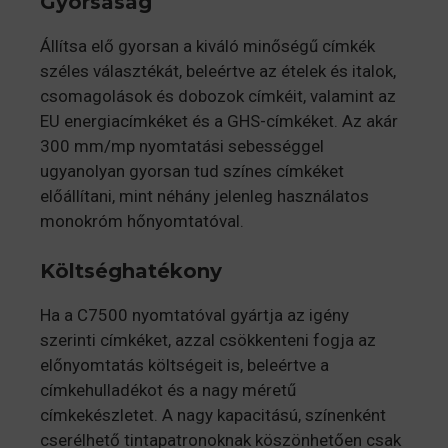
Gyorsaság
Állítsa elő gyorsan a kiváló minőségű címkék
széles választékát, beleértve az ételek és italok,
csomagolások és dobozok címkéit, valamint az
EU energiacímkéket és a GHS-címkéket. Az akár
300 mm/mp nyomtatási sebességgel
ugyanolyan gyorsan tud színes címkéket
előállítani, mint néhány jelenleg használatos
monokróm hőnyomtatóval.
Költséghatékony
Ha a C7500 nyomtatóval gyártja az igény
szerinti címkéket, azzal csökkenteni fogja az
előnyomtatás költségeit is, beleértve a
címkehulladékot és a nagy méretű
címkekészletet. A nagy kapacitású, színenként
cserélhető tintapatronoknak köszönhetően csak