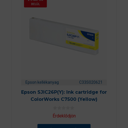
BELÜL
Epson kellékanyag
C33S020621
Epson SJIC26P(Y): Ink cartridge for
ColorWorks C7500 (Yellow)
0
Érdeklődjön
a
z
5