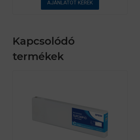
AJÁNLATOT KÉREK
-
b
ő
l
Kapcsolódó
termékek