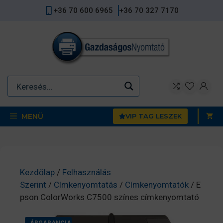
Kilépés
+36 70 600 6965
+36 70 327 7170
a
tartalomba
MENÜ
VIP TAG LESZEK
Kezdőlap
/
Felhasználás
Szerint
/
Címkenyomtatás
/
Címkenyomtatók
/ E
pson ColorWorks C7500 színes címkenyomtató
ÁRGARANCIA