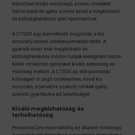
Készítsen kiváló minőségű, színes címkéket
házon belül és igény szerint ezzel a megbízható
és költséghatékony ipari nyomtatóval.
A C7500 egy kiemelkedő megoldás a kis
sorozatú színes címkenyomtatás terén. A
gyártók most már megbízható és
költséghatékony módon tudják kielégíteni házon
belüli címkézési igényüket kiváló sebesség és
minőség mellett. A C7500 az előnyomtatás
költségeit is segít csökkenteni, mivel kis
sorozatú, személyre szabott címkék igény
szerinti gyártására ad lehetőséget.
Kiváló megbízhatóság és
terhelhetőség
PrecisionCore nyomtatófej az állandó minőségű
nyomatok előállításához a nyomtató élettartama