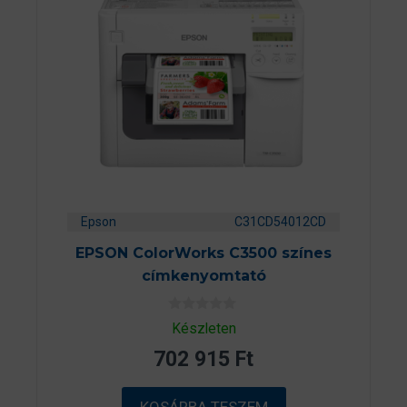
Epson
C31CD54012CD
EPSON ColorWorks C3500 színes
címkenyomtató
0
Készleten
a
z
702 915
Ft
5
-
b
ő