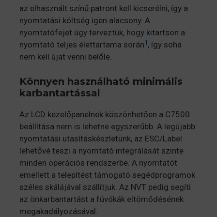
az elhasznált színű patront kell kicserélni, így a
nyomtatási költség igen alacsony. A
nyomtatófejet úgy terveztük, hogy kitartson a
1
nyomtató teljes élettartama során
, így soha
nem kell újat venni belőle.
Könnyen használható minimális
karbantartással
Az LCD kezelőpanelnek köszönhetően a C7500
beállítása nem is lehetne egyszerűbb. A legújabb
nyomtatási utasításkészletünk, az ESC/Label
lehetővé teszi a nyomtató integrálását szinte
minden operációs rendszerbe. A nyomtatót
emellett a telepítést támogató segédprogramok
széles skálájával szállítjuk. Az NVT pedig segíti
az önkarbantartást a fúvókák eltömődésének
megakadályozásával.