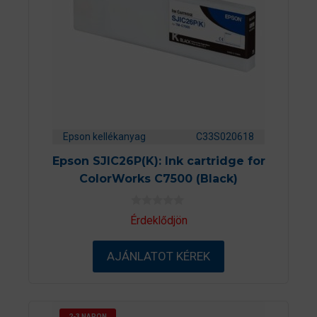
Epson kellékanyag
C33S020618
Epson SJIC26P(K): Ink cartridge for
ColorWorks C7500 (Black)
0
Érdeklődjön
a
z
5
AJÁNLATOT KÉREK
-
b
ő
l
2-3 NAPON