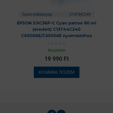
Epson kellékanyag
C13T44C240
EPSON SJIC36P-C Cyan patron 80 ml
(eredeti) C13T44C240
C6000AE/C6500AE nyomtatóhoz
0
Készleten
a
z
19 990
Ft
5
-
b
ő
KOSÁRBA TESZEM
l