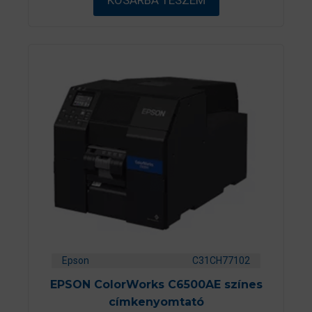
KOSÁRBA TESZEM
l
Epson
C31CH77102
EPSON ColorWorks C6500AE színes
címkenyomtató