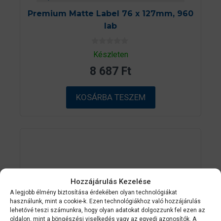
Premium Matte Label 76 x 127mm, 960
lab
0
Készleten
a
z
8 687
Ft
5
-
b
ő
KOSÁRBA TESZEM
l
Hozzájárulás Kezelése
A legjobb élmény biztosítása érdekében olyan technológiákat
használunk, mint a cookie-k. Ezen technológiákhoz való hozzájárulás
lehetővé teszi számunkra, hogy olyan adatokat dolgozzunk fel ezen az
oldalon, mint a böngészési viselkedés vagy az egyedi azonosítók. A