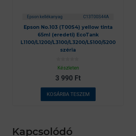
Epson kellékanyag
C13T00S44A
Epson No.103 (T00S4) yellow tinta
65ml (eredeti) EcoTank
L1100/L1200/L3100/L3200/L5100/5200
széria
0
Készleten
a
z
3 990
Ft
5
-
b
ő
KOSÁRBA TESZEM
l
Kapcsolódó