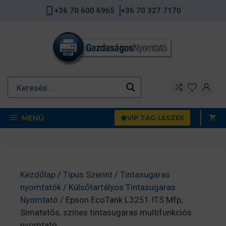
Kilépés
+36 70 600 6965
+36 70 327 7170
a
tartalomba
MENÜ
VIP TAG LESZEK
Kezdőlap
/
Típus Szerint
/
Tintasugaras
nyomtatók
/
Külsőtartályos Tintasugaras
Nyomtató
/ Epson EcoTank L3251 ITS Mfp,
Simatetős, színes tintasugaras multifunkciós
nyomtató