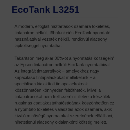
EcoTank L3251
A modern, elfoglalt háztartások számára tökéletes,
tintapatron nélküli, többfunkciós EcoTank nyomtató
használatával vezeték nélkül, rendkívül alacsony
lapköltséggel nyomtathat
Takarítson meg akár 90%-ot a nyomtatás költségein¹
az Epson tintapatron nélküli EcoTank nyomtatóival.
Az integrált tintatartályok – amelyekhez nagy
kapacitású tintapalackokat mellékelünk – a
speciálisan kialakított tintapalackoknak
köszönhetően könnyedén feltölthetők. Mivel a
tintapatronokat nem kell cserélni, illetve a készülék
rugalmas csatlakoztathatóságának köszönhetően ez
a nyomtató tökéletes választás azok számára, akik
kiváló minőségű nyomatokat szeretnének előállítani,
hihetetlenül alacsony oldalankénti költség mellett.