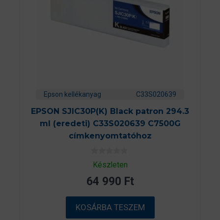
Epson kellékanyag
C33S020639
EPSON SJIC30P(K) Black patron 294.3
ml (eredeti) C33S020639 C7500G
címkenyomtatóhoz
0
Készleten
a
z
64 990
Ft
5
-
b
ő
KOSÁRBA TESZEM
l