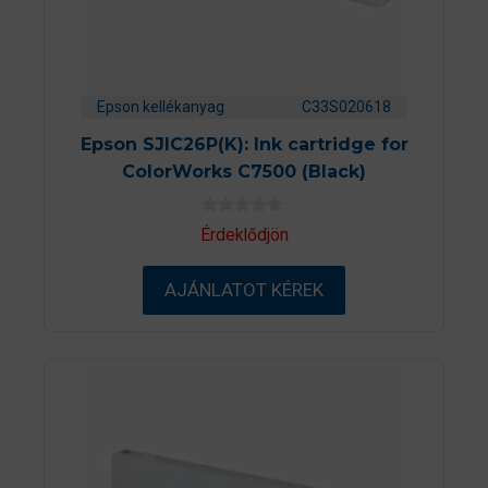
Epson kellékanyag
C33S020618
Epson SJIC26P(K): Ink cartridge for
ColorWorks C7500 (Black)
0
Érdeklődjön
a
z
5
AJÁNLATOT KÉREK
-
b
ő
l