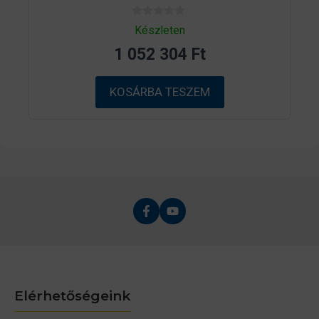
0
Készleten
a
z
1 052 304
Ft
5
-
b
ő
KOSÁRBA TESZEM
l
Elérhetőségeink