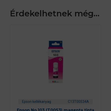
Érdekelhetnek még…
Epson kellékanyag
C13T00S34A
Epson No.103 (T00S3) magenta tinta