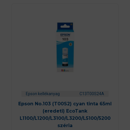
Epson kellékanyag
C13T00S24A
Epson No.103 (T00S2) cyan tinta 65ml
(eredeti) EcoTank
L1100/L1200/L3100/L3200/L5100/5200
széria