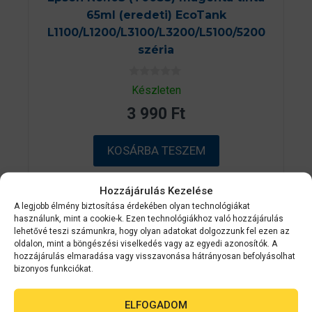
65ml (eredeti) EcoTank
L1100/L1200/L3100/L3200/L5100/5200
széria
0
Készleten
a
z
3 990
Ft
5
-
b
ő
KOSÁRBA TESZEM
l
Hozzájárulás Kezelése
A legjobb élmény biztosítása érdekében olyan technológiákat
használunk, mint a cookie-k. Ezen technológiákhoz való hozzájárulás
lehetővé teszi számunkra, hogy olyan adatokat dolgozzunk fel ezen az
oldalon, mint a böngészési viselkedés vagy az egyedi azonosítók. A
hozzájárulás elmaradása vagy visszavonása hátrányosan befolyásolhat
bizonyos funkciókat.
ELFOGADOM