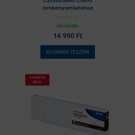
C33S020580 C3500
címkenyomtatóhoz
0
Készleten
a
z
14 990
Ft
5
-
b
ő
KOSÁRBA TESZEM
l
2-3 NAPON
BELÜL