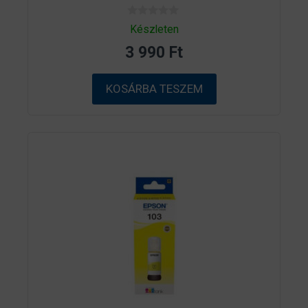
0
Készleten
a
z
3 990
Ft
5
-
b
ő
KOSÁRBA TESZEM
l