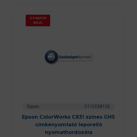
2-3 NAPON
BELÜL
Epson
C11CC68132
Epson ColorWorks C831 színes GHS
címkenyomtató leporelló
nyomathordozóra