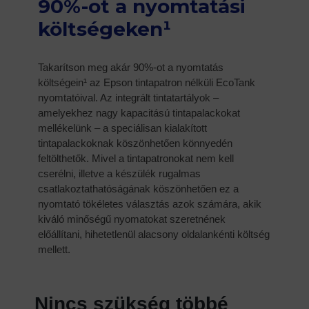
90%-ot a nyomtatási
költségeken¹
Takarítson meg akár 90%-ot a nyomtatás
költségein¹ az Epson tintapatron nélküli EcoTank
nyomtatóival. Az integrált tintatartályok –
amelyekhez nagy kapacitású tintapalackokat
mellékelünk – a speciálisan kialakított
tintapalackoknak köszönhetően könnyedén
feltölthetők. Mivel a tintapatronokat nem kell
cserélni, illetve a készülék rugalmas
csatlakoztathatóságának köszönhetően ez a
nyomtató tökéletes választás azok számára, akik
kiváló minőségű nyomatokat szeretnének
előállítani, hihetetlenül alacsony oldalankénti költség
mellett.
Nincs szükség többé