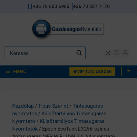
Kilépés
+36 70 600 6965
+36 70 327 7170
a
tartalomba
MENÜ
VIP TAG LESZEK
Kezdőlap
/
Típus Szerint
/
Tintasugaras
nyomtatók
/
Külsőtartályos Tintasugaras
Nyomtató
/
Külsőtartályos Tintasugaras
Nyomtatók
/ Epson EcoTank L3256 színes
tintasugaras MFP, WiFi, USB 2.0 A4 nyomtató,