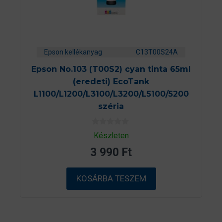
Epson kellékanyag
C13T00S24A
Epson No.103 (T00S2) cyan tinta 65ml
(eredeti) EcoTank
L1100/L1200/L3100/L3200/L5100/5200
széria
0
Készleten
a
z
3 990
Ft
5
-
b
ő
KOSÁRBA TESZEM
l