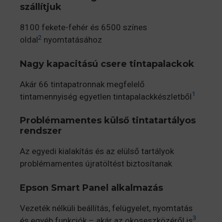
szállítjuk
8100 fekete-fehér és 6500 színes
2
oldal
nyomtatásához
Nagy kapacitású csere tintapalackok
Akár 66 tintapatronnak megfelelő
1
tintamennyiség egyetlen tintapalackkészletből
Problémamentes külső tintatartályos
rendszer
Az egyedi kialakítás és az elülső tartályok
problémamentes újratöltést biztosítanak
Epson Smart Panel alkalmazás
Vezeték nélküli beállítás, felügyelet, nyomtatás
3
és egyéb funkciók – akár az okoseszközéről is