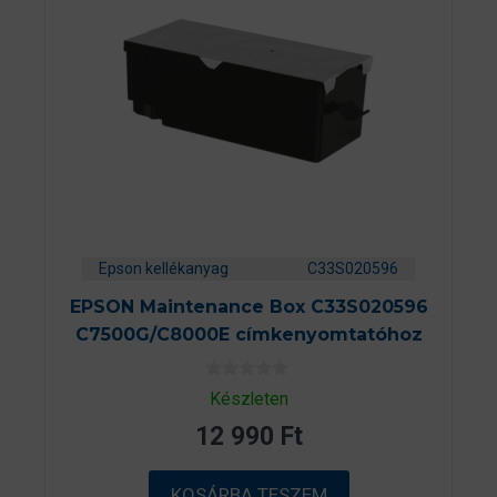
Epson kellékanyag
C33S020596
EPSON Maintenance Box C33S020596
C7500G/C8000E címkenyomtatóhoz
0
Készleten
a
z
12 990
Ft
5
-
b
ő
KOSÁRBA TESZEM