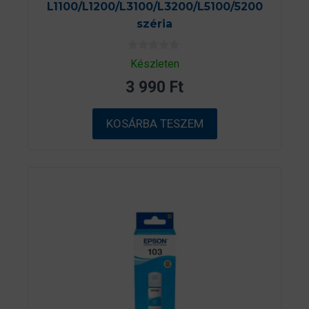
L1100/L1200/L3100/L3200/L5100/5200
széria
0
Készleten
a
z
3 990
Ft
5
-
b
ő
KOSÁRBA TESZEM
l