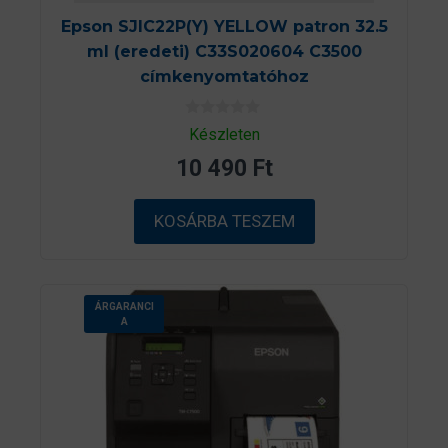
Epson SJIC22P(Y) YELLOW patron 32.5
ml (eredeti) C33S020604 C3500
címkenyomtatóhoz
0
Készleten
a
z
10 490
Ft
5
-
b
ő
KOSÁRBA TESZEM
l
ÁRGARANCI
A