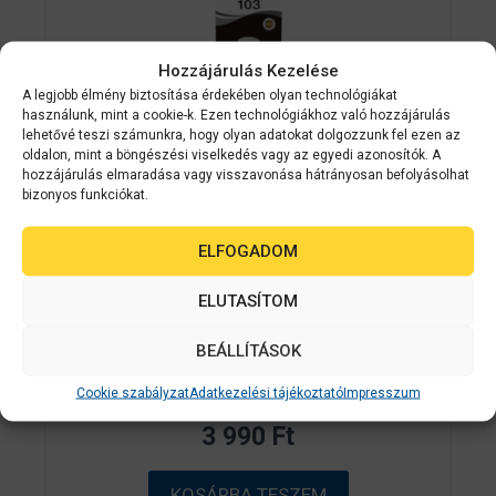
Hozzájárulás Kezelése
A legjobb élmény biztosítása érdekében olyan technológiákat
használunk, mint a cookie-k. Ezen technológiákhoz való hozzájárulás
lehetővé teszi számunkra, hogy olyan adatokat dolgozzunk fel ezen az
oldalon, mint a böngészési viselkedés vagy az egyedi azonosítók. A
hozzájárulás elmaradása vagy visszavonása hátrányosan befolyásolhat
bizonyos funkciókat.
Epson kellékanyag
C13T00S14A
Epson No.103 (T00S1) black tinta 65ml
ELFOGADOM
(eredeti) EcoTank
ELUTASÍTOM
L1100/L1200/L3100/L3200/L5100/5200
széria
BEÁLLÍTÁSOK
0
Cookie szabályzat
Adatkezelési tájékoztató
Impresszum
Készleten
a
z
3 990
Ft
5
-
b
ő
KOSÁRBA TESZEM