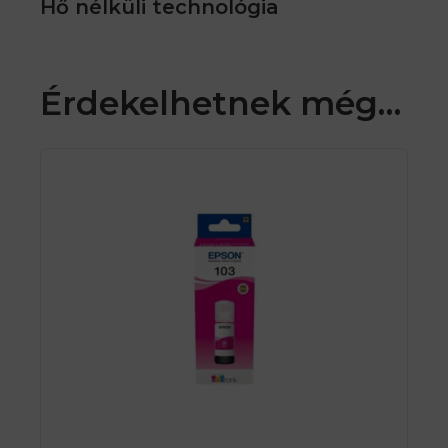
Hő nélküli technológia
Érdekelhetnek még…