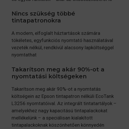
Nincs szükség többé
tintapatronokra
A modern, elfoglalt háztartások számára
tökéletes, egyfunkciós nyomtató használatával
vezeték nélkül, rendkívül alacsony lapköltséggel
nyomtathat
Takarítson meg akár 90%-ot a
nyomtatási költségeken
Takarítson meg akár 90%-ot a nyomtatás
költségein az Epson tintapatron nélküli EcoTank
L3256 nyomtatóival. Az integrált tintatartályok –
amelyekhez nagy kapacitású tintapalackokat
mellékelünk – a speciálisan kialakított
tintapalackoknak köszönhetően könnyedén