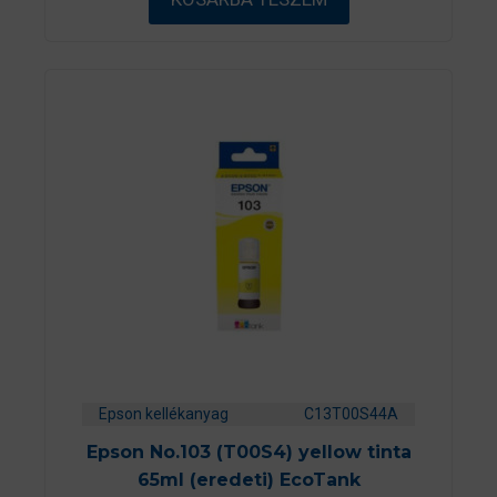
l
Epson kellékanyag
C13T00S44A
Epson No.103 (T00S4) yellow tinta
65ml (eredeti) EcoTank