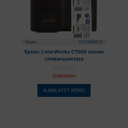
Epson
C31CD84012
Epson ColorWorks C7500 színes
címkenyomtató
0
Érdeklődjön
a
z
5
AJÁNLATOT KÉREK
-
b
ő
l