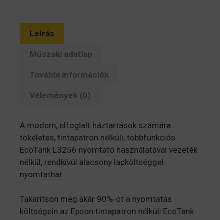
Leírás
Műszaki adatlap
További információk
Vélemények (0)
A modern, elfoglalt háztartások számára
tökéletes, tintapatron nélküli, többfunkciós
EcoTank L3256 nyomtató használatával vezeték
nélkül, rendkívül alacsony lapköltséggel
nyomtathat
Takarítson meg akár 90%-ot a nyomtatás
költségein az Epson tintapatron nélküli EcoTank