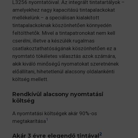
L3256 nyomtatóival. Az integrált tintatartályok –
amelyekhez nagy kapacitású tintapalackokat
mellékelünk – a speciálisan kialakított
tintapalackoknak köszönhetően könnyedén
feltölthetők. Mivel a tintapatronokat nem kell
cserélni, illetve a készülék rugalmas
csatlakoztathatóságának köszönhetően ez a
nyomtató tökéletes választás azok számára,
akik kiváló minőségű nyomatokat szeretnének
előállítani, hihetetlenül alacsony oldalankénti
költség mellett.
Rendkívül alacsony nyomtatási
költség
A nyomtatási költségek akár 90%-os
1
megtakarítása
2
Akár 3 évre elegendő tintával