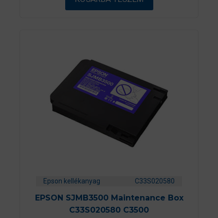
l
Epson kellékanyag
C33S020580
EPSON SJMB3500 Maintenance Box
C33S020580 C3500