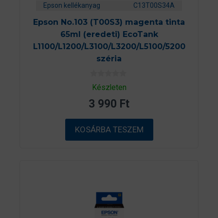
Epson kellékanyag
C13T00S34A
Epson No.103 (T00S3) magenta tinta
65ml (eredeti) EcoTank
L1100/L1200/L3100/L3200/L5100/5200
széria
0
Készleten
a
z
3 990
Ft
5
-
b
ő
KOSÁRBA TESZEM
l