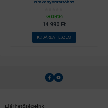
címkenyomtatóhoz
0
Készleten
a
z
14 990
Ft
5
-
b
ő
KOSÁRBA TESZEM
l
Elérhetőségeink