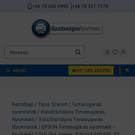
Kilépés
+36 70 600 6965
+36 70 327 7170
a
tartalomba
MENÜ
VIP TAG LESZEK
Kezdőlap
/
Típus Szerint
/
Tintasugaras
nyomtatók
/
Külsőtartályos Tintasugaras
Nyomtató
/
Külsőtartályos Tintasugaras
Nyomtatók
/ EPSON Tintasugaras nyomtató –
EcoTank L1210 (A4, színes, 5760×1440 DPI, 33