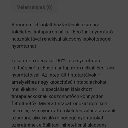
Vélemények (0)
A modern, elfoglalt háztartások számára
tökéletes, tintapatron nélküli EcoTank nyomtató
használatával rendkívül alacsony lapköltséggel
nyomtathat
Takarítson meg akár 90%-ot a nyomtatás
költségein¹ az Epson tintapatron nélküli EcoTank
nyomtatóival. Az integrált tintatartályok –
amelyekhez nagy kapacitású tintapalackokat
mellékelünk – a speciálisan kialakított
tintapalackoknak köszönhetően könnyedén
feltölthetők. Mivel a tintapatronokat nem kell
cserélni, ez a nyomtató tökéletes választás azok
számára, akik kiváló minőségű nyomatokat
szeretnének előállítani, hihetetlenül alacsony