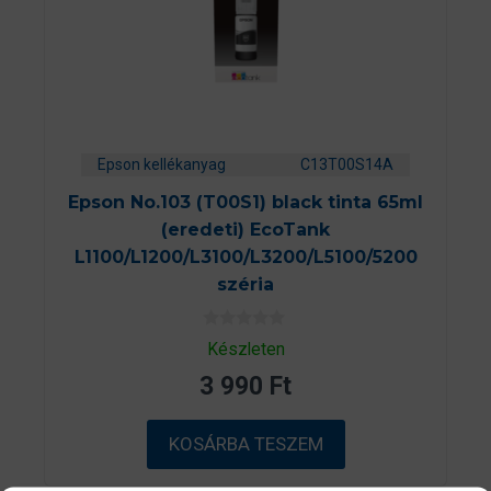
Epson kellékanyag
C13T00S14A
Epson No.103 (T00S1) black tinta 65ml
(eredeti) EcoTank
L1100/L1200/L3100/L3200/L5100/5200
széria
0
Készleten
a
z
3 990
Ft
5
-
b
ő
KOSÁRBA TESZEM
l