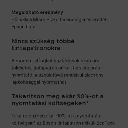
Megbízható eredmény
Hő nélküli Micro Piezo technológia és eredeti
Epson tinta
Nincs szükség többé
tintapatronokra
A modern, elfoglalt háztartások számára
tökéletes, tintapatron nélküli tintasugaras
nyomtató használatával rendkívül alacsony
lapköltséggel nyomtathat
Takarítson meg akár 90%-ot a
nyomtatási költségeken¹
Takarítson meg akár 90%-ot a nyomtatás
költségein¹ az Epson tintapatron nélküli EcoTank