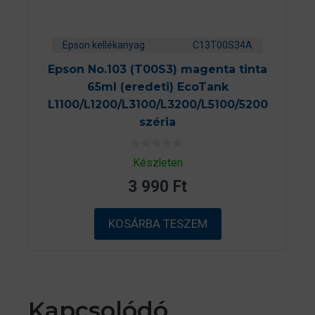
Epson kellékanyag
C13T00S34A
Epson No.103 (T00S3) magenta tinta
65ml (eredeti) EcoTank
L1100/L1200/L3100/L3200/L5100/5200
széria
0
Készleten
a
z
3 990
Ft
5
-
b
ő
KOSÁRBA TESZEM
l
Kapcsolódó