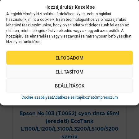
Hozzájárulás Kezelése
A legjobb élmény biztosítása érdekében olyan technológiákat
használunk, mint a cookie-k. Ezen technológiákhoz való hozzájárulás
lehetővé teszi számunkra, hogy olyan adatokat dolgozzunk fel ezen az
oldalon, mint a böngészési viselkedés vagy az egyedi azonosítók. A
hozzájárulás elmaradása vagy visszavonása hátrányosan befolyásolhat
bizonyos funkciókat.
ELFOGADOM
ELUTASÍTOM
BEÁLLÍTÁSOK
Cookie szabályzat
Adatkezelési tájékoztató
Impresszum
Epson kellékanyag
C13T00S24A
Epson No.103 (T00S2) cyan tinta 65ml
(eredeti) EcoTank
L1100/L1200/L3100/L3200/L5100/5200
széria