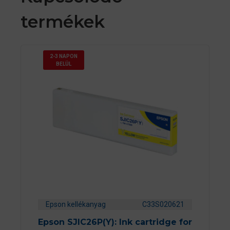
termékek
2-3 NAPON
BELÜL
Epson kellékanyag
C33S020621
Epson SJIC26P(Y): Ink cartridge for