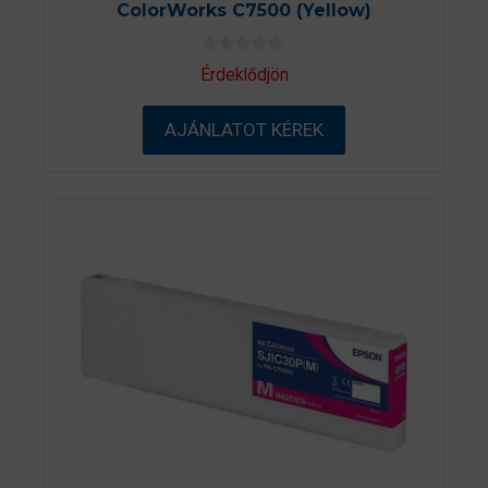
ColorWorks C7500 (Yellow)
0
Érdeklődjön
a
z
5
AJÁNLATOT KÉREK
-
b
ő
l