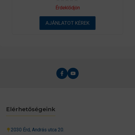
0
Érdeklődjön
a
z
5
AJÁNLATOT KÉREK
-
b
ő
l
Elérhetőségeink
2030 Érd, András utca 20.