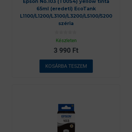
Epson No.103 (T00S4) yellow tinta
65ml (eredeti) EcoTank
L1100/L1200/L3100/L3200/L5100/5200
széria
0
Készleten
a
z
3 990
Ft
5
-
b
ő
KOSÁRBA TESZEM
l