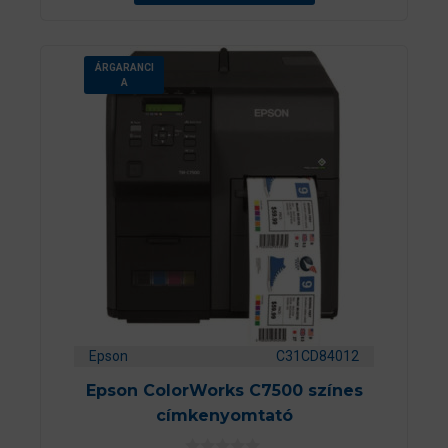
ÁRGARANCI
A
Epson
C31CD84012
Epson ColorWorks C7500 színes
címkenyomtató