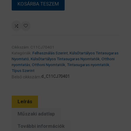
EPSON
KOSÁRBA TESZEM
Tintasugaras
nyomtató
–
EcoTank
L1210
(A4,
Cikkszám:
C11CJ70401
színes,
Kategóriák:
Felhasználás Szerint
,
Külsőtartályos Tintasugaras
5760×1440
Nyomtató
,
Külsőtartályos Tintasugaras Nyomtatók
,
Otthoni
nyomtatás
,
Otthoni Nyomtatók
,
Tintasugaras nyomtatók
,
DPI,
Típus Szerint
33
d_C11CJ70401
Belső cikkszám:
lap/perc,
USB
mennyiség
Leírás
Műszaki adatlap
További információk