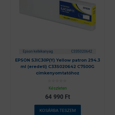
Epson kellékanyag
C33S020642
EPSON SJIC30P(Y) Yellow patron 294.3
ml (eredeti) C33S020642 C7500G
címkenyomtatóhoz
0
Készleten
a
z
64 990
Ft
5
-
b
ő
KOSÁRBA TESZEM
l