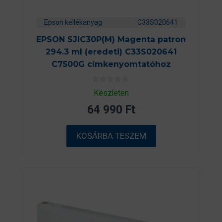
Epson kellékanyag
C33S020641
EPSON SJIC30P(M) Magenta patron
294.3 ml (eredeti) C33S020641
C7500G címkenyomtatóhoz
0
Készleten
a
z
64 990
Ft
5
-
b
ő
KOSÁRBA TESZEM
l