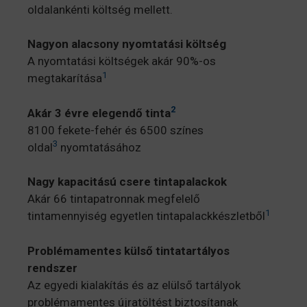
oldalankénti költség mellett.
Nagyon alacsony nyomtatási költség
A nyomtatási költségek akár 90%-os
1
megtakarítása
2
Akár 3 évre elegendő tinta
8100 fekete-fehér és 6500 színes
3
oldal
nyomtatásához
Nagy kapacitású csere tintapalackok
Akár 66 tintapatronnak megfelelő
1
tintamennyiség egyetlen tintapalackkészletből
Problémamentes külső tintatartályos
rendszer
Az egyedi kialakítás és az elülső tartályok
problémamentes újratöltést biztosítanak