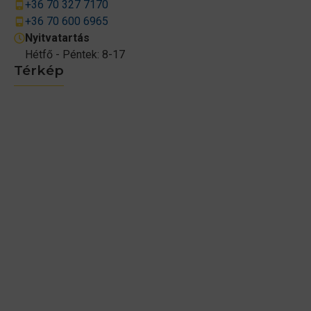
+36 70 327 7170
+36 70 600 6965
Nyitvatartás
Hétfő - Péntek: 8-17
Térkép