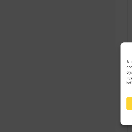
A l
coo
oly
egy
bef