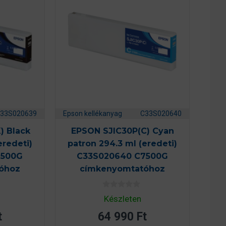
33S020639
Epson kellékanyag
C33S020640
) Black
EPSON SJIC30P(C) Cyan
eredeti)
patron 294.3 ml (eredeti)
7500G
C33S020640 C7500G
óhoz
címkenyomtatóhoz
0
Készleten
a
z
t
64 990
Ft
5
-