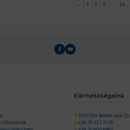
←
1
2
3
…
26
Elérhetőségeink
at
2030 Érd, András utca 20.
si információk
+36 70 327 7170
lési tájékoztató
+36 70 600 6965