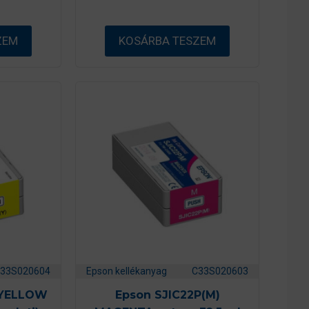
b
ő
l
ZEM
KOSÁRBA TESZEM
33S020604
Epson kellékanyag
C33S020603
) YELLOW
Epson SJIC22P(M)