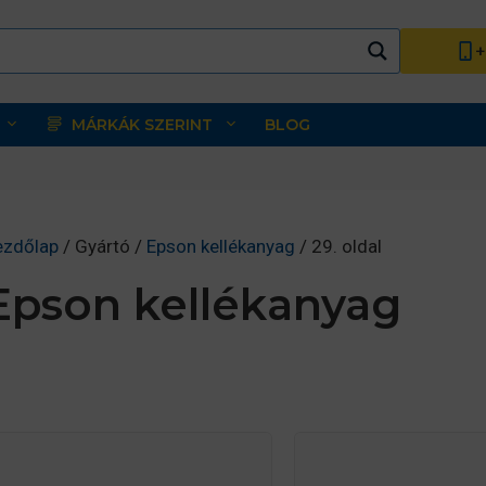
+
MÁRKÁK SZERINT
BLOG
ezdőlap
/ Gyártó /
Epson kellékanyag
/ 29. oldal
Epson kellékanyag