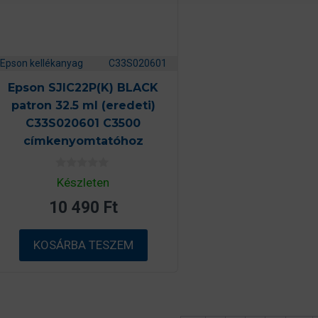
Epson kellékanyag
C33S020601
Epson SJIC22P(K) BLACK
patron 32.5 ml (eredeti)
C33S020601 C3500
címkenyomtatóhoz
0
Készleten
a
z
10 490
Ft
5
-
b
ő
KOSÁRBA TESZEM
l