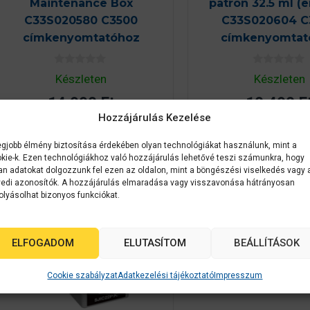
Maintenance Box
patron 32.5 ml (e
C33S020580 C3500
C33S020604 C
címkenyomtatóhoz
címkenyomtat
0
0
Készleten
Készleten
a
a
z
z
14 990
Ft
10 490
F
5
5
-
-
Hozzájárulás Kezelése
b
b
ő
ő
KOSÁRBA TESZEM
KOSÁRBA TES
l
l
egjobb élmény biztosítása érdekében olyan technológiákat használunk, mint a
kie-k. Ezen technológiákhoz való hozzájárulás lehetővé teszi számunkra, hogy
an adatokat dolgozzunk fel ezen az oldalon, mint a böngészési viselkedés vagy 
edi azonosítók. A hozzájárulás elmaradása vagy visszavonása hátrányosan
olyásolhat bizonyos funkciókat.
ELFOGADOM
ELUTASÍTOM
BEÁLLÍTÁSOK
Cookie szabályzat
Adatkezelési tájékoztató
Impresszum