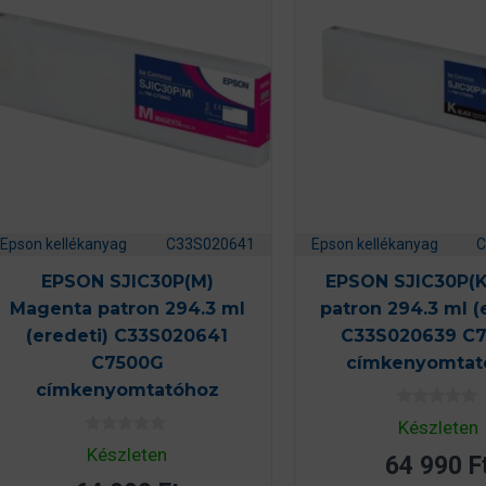
Epson kellékanyag
C33S020641
Epson kellékanyag
C
EPSON SJIC30P(M)
EPSON SJIC30P(K
Magenta patron 294.3 ml
patron 294.3 ml (
(eredeti) C33S020641
C33S020639 C
C7500G
címkenyomtat
címkenyomtatóhoz
0
Készleten
a
0
z
Készleten
64 990
F
a
5
z
-