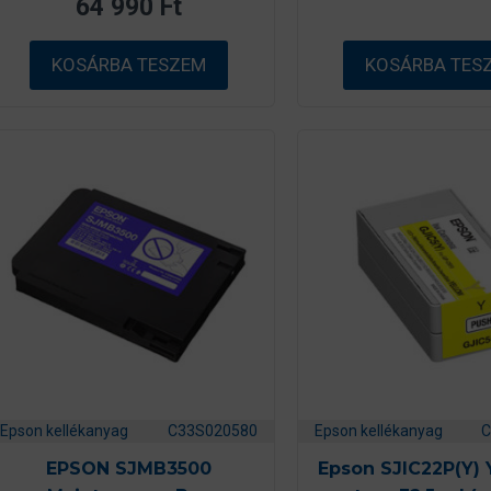
64 990
Ft
5
b
-
ő
b
l
ő
KOSÁRBA TESZEM
KOSÁRBA TES
l
Epson kellékanyag
C33S020580
Epson kellékanyag
C
EPSON SJMB3500
Epson SJIC22P(Y