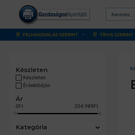
Kilépés
a
tartalomba
FELHASZNÁLÁS SZERINT
TÍPUS SZERINT
K
Készleten
Készleten
Érdeklődjön
Ár
0
Ft
204 989
Ft
Kategória