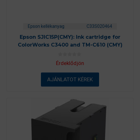
Epson kellékanyag
C33S020464
Epson SJIC15P(CMY): Ink cartridge for
ColorWorks C3400 and TM-C610 (CMY)
0
Érdeklődjön
a
z
5
-
AJÁNLATOT KÉREK
b
ő
l