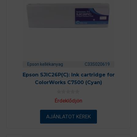
Epson kellékanyag
C33S020619
Epson SJIC26P(C): Ink cartridge for
ColorWorks C7500 (Cyan)
0
Érdeklődjön
a
z
5
-
AJÁNLATOT KÉREK
b
ő
l