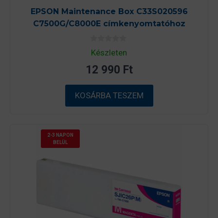
EPSON Maintenance Box C33S020596
C7500G/C8000E címkenyomtatóhoz
0
Készleten
a
z
12 990
Ft
5
-
b
ő
KOSÁRBA TESZEM
l
2-3 NAPON
BELÜL