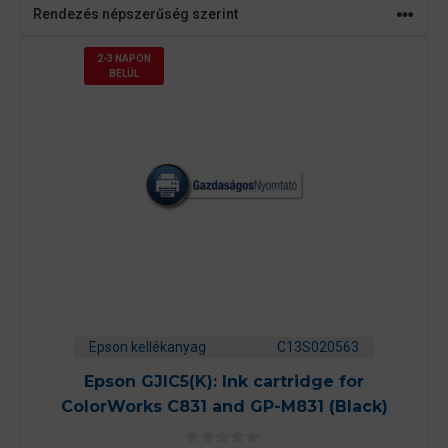
2-3 NAPON
BELÜL
Epson kellékanyag
C13S020563
Epson GJIC5(K): Ink cartridge for
ColorWorks C831 and GP-M831 (Black)