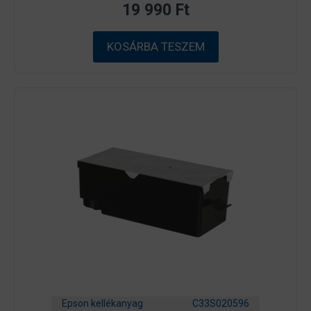
19 990
Ft
5
-
b
ő
KOSÁRBA TESZEM
l
Epson kellékanyag
C33S020596