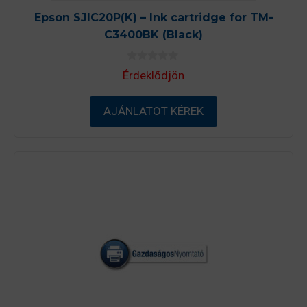
Epson SJIC20P(K) – Ink cartridge for TM-
C3400BK (Black)
0
Érdeklődjön
a
z
5
-
AJÁNLATOT KÉREK
b
ő
l