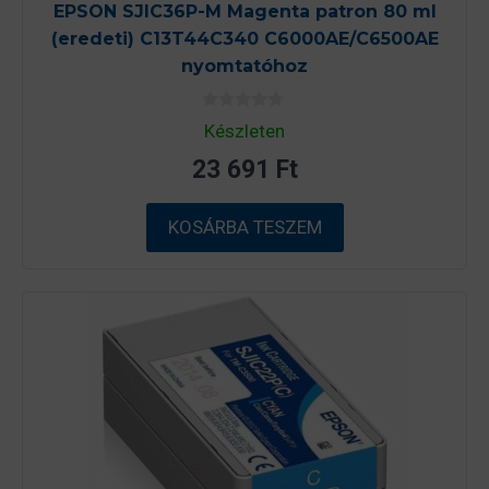
EPSON SJIC36P-M Magenta patron 80 ml
(eredeti) C13T44C340 C6000AE/C6500AE
nyomtatóhoz
0
Készleten
a
z
23 691
Ft
5
-
b
ő
KOSÁRBA TESZEM
l