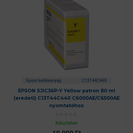
Epson kellékanyag
C13T44C440
EPSON SJIC36P-Y Yellow patron 80 ml
(eredeti) C13T44C440 C6000AE/C6500AE
nyomtatóhoz
0
Készleten
a
z