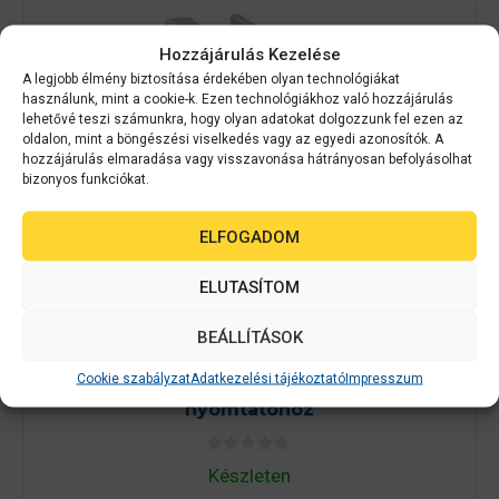
Hozzájárulás Kezelése
A legjobb élmény biztosítása érdekében olyan technológiákat
használunk, mint a cookie-k. Ezen technológiákhoz való hozzájárulás
lehetővé teszi számunkra, hogy olyan adatokat dolgozzunk fel ezen az
oldalon, mint a böngészési viselkedés vagy az egyedi azonosítók. A
hozzájárulás elmaradása vagy visszavonása hátrányosan befolyásolhat
bizonyos funkciókat.
ELFOGADOM
ELUTASÍTOM
Epson kellékanyag
C13T44C140
BEÁLLÍTÁSOK
EPSON SJIC36P-BK Black patron 80 ml
Cookie szabályzat
Adatkezelési tájékoztató
Impresszum
(eredeti) C13T44C140 C6000AE/C6500AE
nyomtatóhoz
0
Készleten
a
z