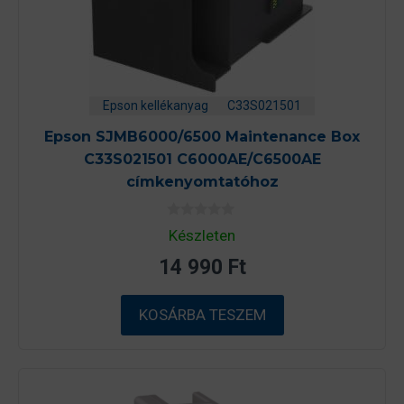
Epson kellékanyag
C33S021501
Epson SJMB6000/6500 Maintenance Box
C33S021501 C6000AE/C6500AE
címkenyomtatóhoz
0
Készleten
a
z
14 990
Ft
5
-
b
ő
KOSÁRBA TESZEM
l