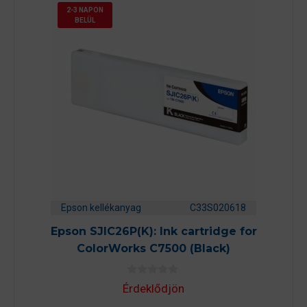
2-3 NAPON
BELÜL
Epson kellékanyag
C33S020618
Epson SJIC26P(K): Ink cartridge for
ColorWorks C7500 (Black)
0
Érdeklődjön
a
z