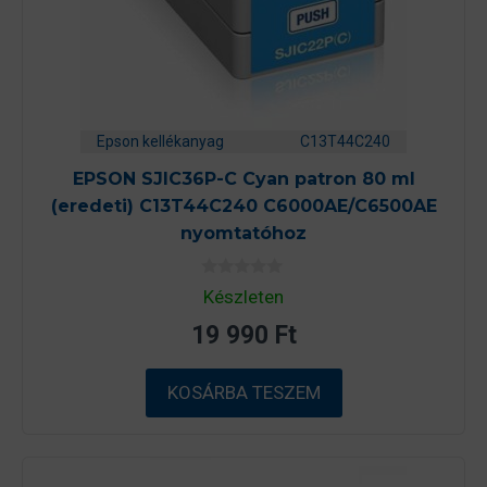
Epson kellékanyag
C13T44C240
EPSON SJIC36P-C Cyan patron 80 ml
(eredeti) C13T44C240 C6000AE/C6500AE
nyomtatóhoz
0
Készleten
a
z
19 990
Ft
5
-
b
ő
KOSÁRBA TESZEM
l