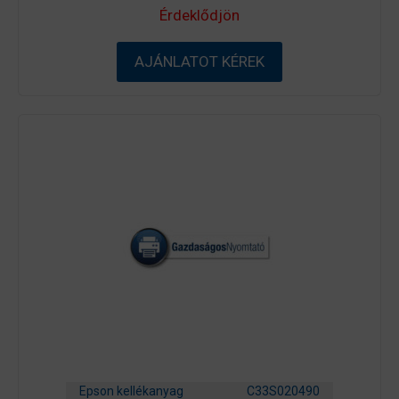
0
Érdeklődjön
a
z
5
-
AJÁNLATOT KÉREK
b
ő
l
Epson kellékanyag
C33S020490