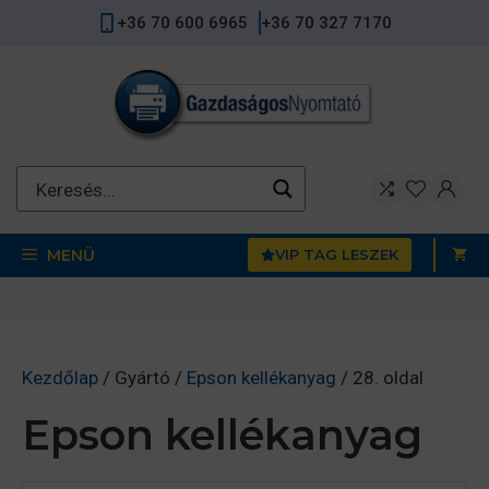
Kilépés
+36 70 600 6965
+36 70 327 7170
a
tartalomba
MENÜ
VIP TAG LESZEK
Kezdőlap
/ Gyártó /
Epson kellékanyag
/ 28. oldal
Epson kellékanyag