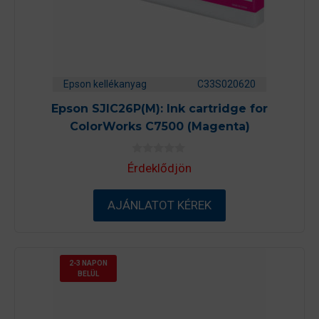
Epson kellékanyag
C33S020620
Epson SJIC26P(M): Ink cartridge for
ColorWorks C7500 (Magenta)
0
Érdeklődjön
a
z
5
-
AJÁNLATOT KÉREK
b
ő
l
2-3 NAPON
BELÜL