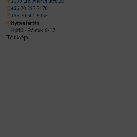
2030 Érd, András utca 20.
+36 70 327 7170
+36 70 600 6965
Nyitvatartás
Hétfő - Péntek: 8-17
Térkép