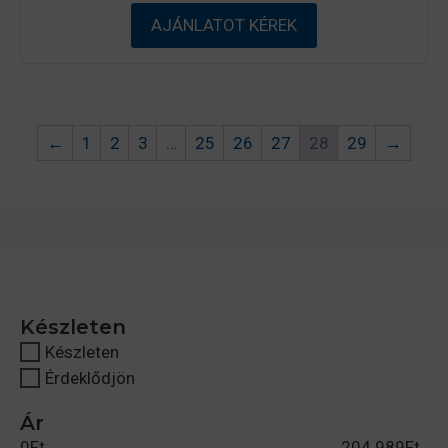
5
-
AJÁNLATOT KÉREK
b
ő
l
←
1
2
3
…
25
26
27
28
29
→
Készleten
Készleten
Érdeklődjön
Ár
0
Ft
204 989
Ft