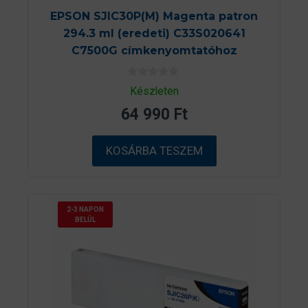
EPSON SJIC30P(M) Magenta patron
294.3 ml (eredeti) C33S020641
C7500G címkenyomtatóhoz
0
Készleten
a
z
64 990
Ft
5
-
b
ő
KOSÁRBA TESZEM
l
2-3 NAPON
BELÜL