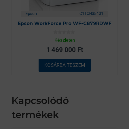
Epson
C11CH35401
Epson WorkForce Pro WF-C879RDWF
0
Készleten
a
z
1 469 000
Ft
5
-
b
ő
KOSÁRBA TESZEM
l
Kapcsolódó
termékek