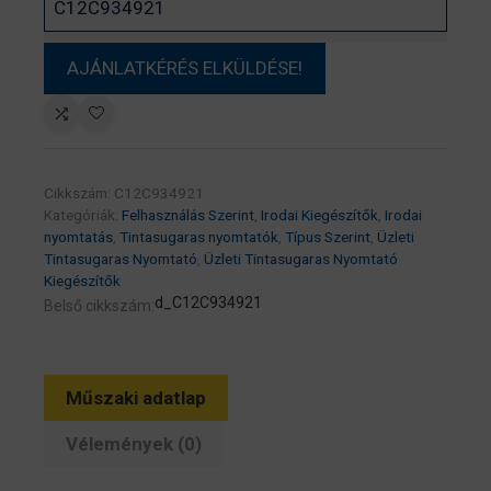
Cikkszám:
C12C934921
Kategóriák:
Felhasználás Szerint
,
Irodai Kiegészítők
,
Irodai
nyomtatás
,
Tintasugaras nyomtatók
,
Típus Szerint
,
Üzleti
Tintasugaras Nyomtató
,
Üzleti Tintasugaras Nyomtató
Kiegészítők
d_C12C934921
Belső cikkszám:
Műszaki adatlap
Vélemények (0)