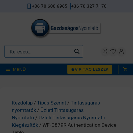
Kilépés
+36 70 600 6965
+36 70 327 7170
a
tartalomba
MENÜ
VIP TAG LESZEK
Kezdőlap
/
Típus Szerint
/
Tintasugaras
nyomtatók
/
Üzleti Tintasugaras
Nyomtató
/
Üzleti Tintasugaras Nyomtató
Kiegészítők
/ WF-C879R Authentication Device
Table