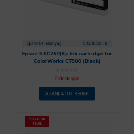
Epson kellékanyag
C33S020618
Epson SJIC26P(K): Ink cartridge for
ColorWorks C7500 (Black)
0
Érdeklődjön
a
z
5
AJÁNLATOT KÉREK
-
b
ő
l
2-3 NAPON
BELÜL