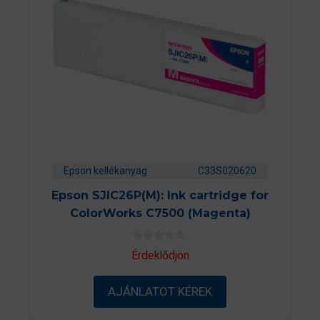
Epson kellékanyag
C33S020620
Epson SJIC26P(M): Ink cartridge for
ColorWorks C7500 (Magenta)
0
Érdeklődjön
a
z
5
AJÁNLATOT KÉREK
-
b
ő
l