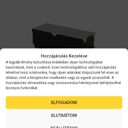
Hozzájárulás Kezelése
A legjobb élmény biztosítása érdekében olyan technológiákat
használunk, mint a cookie-k. Ezen technológiákhoz való hozzájárulás
lehetővé teszi számunkra, hogy olyan adatokat dolgozzunk fel ezen az
oldalon, mint a böngészési viselkedés vagy az egyedi azonosítók. A
hozzájárulás elmaradása vagy visszavonása hátrányosan befolyásolhat
Epson kellékanyag
C33S020596
bizonyos funkciókat.
EPSON Maintenance Box C33S020596
ELFOGADOM
C7500G/C8000E címkenyomtatóhoz
ELUTASÍTOM
0
Készleten
a
z