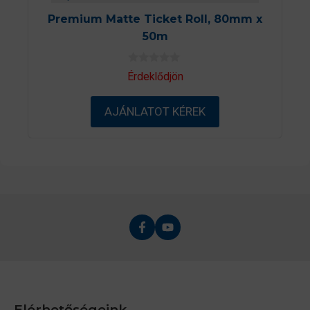
Premium Matte Ticket Roll, 80mm x
50m
0
Érdeklődjön
a
z
5
AJÁNLATOT KÉREK
-
b
ő
l
Elérhetőségeink