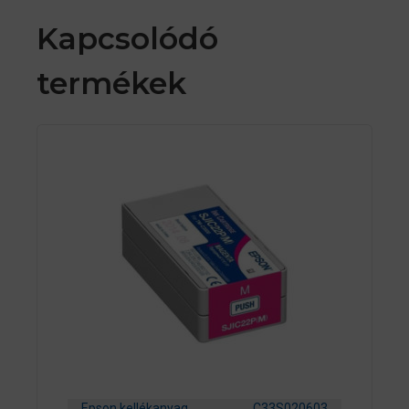
Kapcsolódó
termékek
Epson kellékanyag
C33S020603