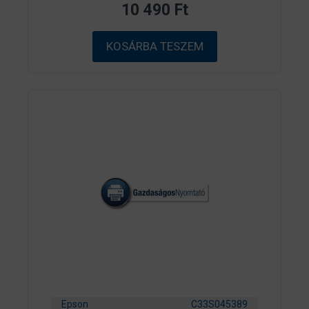
z
10 490
Ft
5
-
b
ő
KOSÁRBA TESZEM
l
Epson
C33S045389