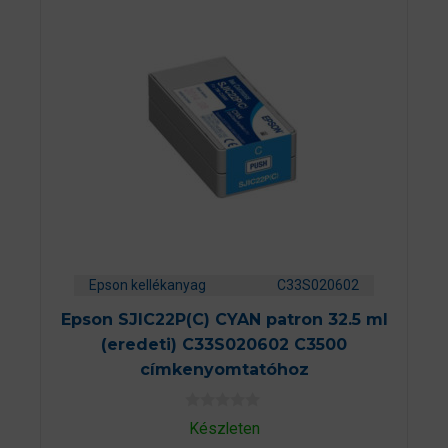
Epson kellékanyag
C33S020602
Epson SJIC22P(C) CYAN patron 32.5 ml
(eredeti) C33S020602 C3500
címkenyomtatóhoz
0
Készleten
a