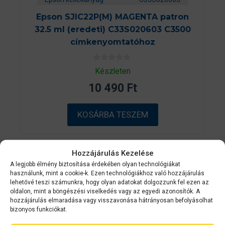
Epson SJIC22P(M) MAGENTA patron
32.5 ml (eredeti) C33S020603 C3500
címkenyomtatóhoz
0
Készleten
a
z
10 490
Ft
5
-
b
ő
KOSÁRBA TESZEM
l
Hozzájárulás Kezelése
2-3 NAPON
A legjobb élmény biztosítása érdekében olyan technológiákat
BELÜL
használunk, mint a cookie-k. Ezen technológiákhoz való hozzájárulás
lehetővé teszi számunkra, hogy olyan adatokat dolgozzunk fel ezen az
oldalon, mint a böngészési viselkedés vagy az egyedi azonosítók. A
hozzájárulás elmaradása vagy visszavonása hátrányosan befolyásolhat
bizonyos funkciókat.