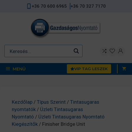
Kilépés
+36 70 600 6965
+36 70 327 7170
a
tartalomba
MENÜ
VIP TAG LESZEK
Kezdőlap
/
Típus Szerint
/
Tintasugaras
nyomtatók
/
Üzleti Tintasugaras
Nyomtató
/
Üzleti Tintasugaras Nyomtató
Kiegészítők
/ Finisher Bridge Unit